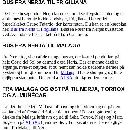
BUS FRA NERJA TIL FRIGILIANA
De fleste besøgende i Nerja kommer for at se drypstenshulen og en
af de mest berømte hvide landsbyer, Frigiliana. Her er det
busselskabet Grupo Fajardo, der kører ruten. Du kan se en køreplan
her:
Bus fra Nerja til Frigiliana
. Bussen kører fra Nerjas busstation
ved Avenida de Pescia, tæt på Plaza Cantarero.
BUS FRA
NERJA TIL
MALAGA
Fra Nerja tog vi en af de mange busser, der kører i pendulfart på
hele Costa del Sol og dermed også Nerja. Der er mange daglige
afgange, hvilket betyder, at du nemt kan holde badeferie herude på
kysten og hurtigt komme ind til
Malaga
til både shopping og flere
dejlige restauranter. Det er bl.a.
ALSA
, der kører denne rute.
FRA MALAGA OG ØSTPÅ TIL NERJA, TORROX
OG ALMUÑÉCAR
Lander du i stedet i Malaga lufthavn og skal videre og ud på den
østlige del af Costa del Sol, er det ret nemt! Bussen går nemlig
direkte fra Malaga lufthavn og ud til f.eks. Torrox, Nerja og Maro.
Søger du på
ALSA’s
hjemmeside, vil du se, at der er flere daglige
ruter fra Malaga til Nerja.