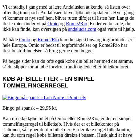
Vi er stadig i gang med at lære Andalusien at kende, så listen over
offentlig transport i Andalusien bliver løbende opdateret. Hver gang
vi kommer et nyt sted hen, bliver ruten tilføjet til listen her. Langt de
fleste ruter finder vi på
Omio
og
Rome2Rio
. Er der en busrute, du
ikke kan finde, kan oversigten på
andalucia.com
også være til hjælp.
På både
Omio
og
Rome2Rio
kan du søge i bus- og togforbindelser i
hele Europa. Omio er bedst til togforbindelser og Rome2Rio har
flest busforbindelser, så brug gerne dem begge.
På begge sider kan du ofte også købe din billet her med det samme,
så du slipper for at løbe forvirret rundt og lede efter billetkontoret.
KØB AF BILLETTER – EN SIMPEL
TOMMELFINGERREGEL
Bingo på spansk – 29,95 kr.
Kan du ikke købe billet på Omio eller Rome2Rio, er der en simpel
tommelfingerregel til billetkøb. Hvis der er et billetkontor på
stationen, så køber du din billet der. Er der ikke noget billetkontor,
kan du som regel købe billetten direkte i bussen. Husk altid at have