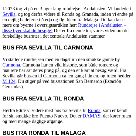
I 2023 tog vi på en 3 uger lang rundrejse i Andalusien. Vi landede i
Sevilla
, og tog derfra videre til Ronda og Granada, inden vi endte på
en dejlig badeferie i Nerja og fløj hjem fra Malaga. Du kan læse
mere om byerne i oversigtsartiklen her:
Rundrejse i Andalusien –
disse byer skal du besøge!
Det er fra denne tur, vores viden om de
forskellige busruter i det centrale Andalusien stammer.
BUS FRA SEVILLA TIL CARMONA
Vi startede rundrejsen med en dagstur i den smukke gamle by
Carmona
. Carmona har en vild historie, som både romere og
maurere har sat deres præg på, og den er klart at besøg værd. Fra
Sevilla går bussen til Carmona ca. en gang i timen, og ruten hedder
M-124
. Du stiger på ved busstationen San Bernardo (Estación
Cercanías).
BUS FRA SEVILLA TIL RONDA
Herfra kørte vi videre med bus fra Sevilla til
Ronda
, som er kendt
for sin smukke bro Puento Nuevo. Det er
DAMAS
, der kører ruten
og med mange daglige afgange.
BUS FRA RONDA TIL MALAGA