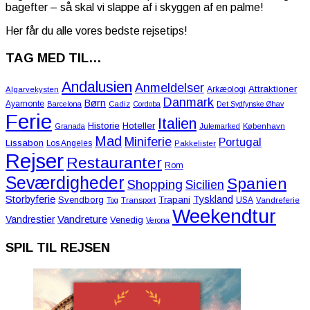
bagefter – så skal vi slappe af i skyggen af en palme!
Her får du alle vores bedste rejsetips!
TAG MED TIL…
Andalusien
Anmeldelser
Attraktioner
Arkæologi
Algarvekysten
Danmark
Børn
Ayamonte
Barcelona
Cadiz
Cordoba
Det Sydfynske Øhav
Ferie
Italien
Historie
Hoteller
Granada
Julemarked
København
Mad
Miniferie
Portugal
Lissabon
Los Angeles
Pakkelister
Rejser
Restauranter
Rom
Seværdigheder
Spanien
Shopping
Sicilien
Storbyferie
Tyskland
Svendborg
Trapani
USA
Tog
Transport
Vandreferie
Weekendtur
Vandreture
Vandrestier
Venedig
Verona
SPIL TIL REJSEN