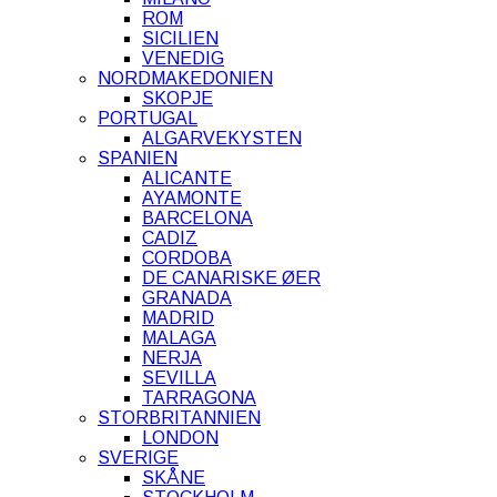
ROM
SICILIEN
VENEDIG
NORDMAKEDONIEN
SKOPJE
PORTUGAL
ALGARVEKYSTEN
SPANIEN
ALICANTE
AYAMONTE
BARCELONA
CADIZ
CORDOBA
DE CANARISKE ØER
GRANADA
MADRID
MALAGA
NERJA
SEVILLA
TARRAGONA
STORBRITANNIEN
LONDON
SVERIGE
SKÅNE