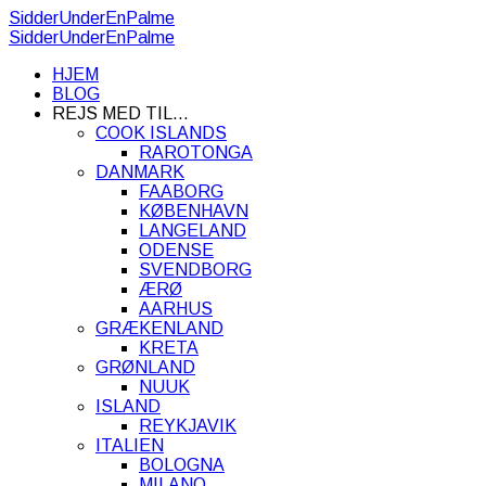
SidderUnderEnPalme
SidderUnderEnPalme
HJEM
BLOG
REJS MED TIL…
COOK ISLANDS
RAROTONGA
DANMARK
FAABORG
KØBENHAVN
LANGELAND
ODENSE
SVENDBORG
ÆRØ
AARHUS
GRÆKENLAND
KRETA
GRØNLAND
NUUK
ISLAND
REYKJAVIK
ITALIEN
BOLOGNA
MILANO