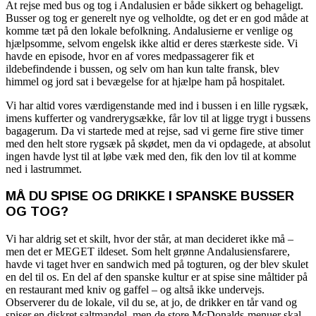
At rejse med bus og tog i Andalusien er både sikkert og behageligt.
Busser og tog er generelt nye og velholdte, og det er en god måde at
komme tæt på den lokale befolkning. Andalusierne er venlige og
hjælpsomme, selvom engelsk ikke altid er deres stærkeste side. Vi
havde en episode, hvor en af vores medpassagerer fik et
ildebefindende i bussen, og selv om han kun talte fransk, blev
himmel og jord sat i bevægelse for at hjælpe ham på hospitalet.
Vi har altid vores værdigenstande med ind i bussen i en lille rygsæk,
imens kufferter og vandrerygsække, får lov til at ligge trygt i bussens
bagagerum. Da vi startede med at rejse, sad vi gerne fire stive timer
med den helt store rygsæk på skødet, men da vi opdagede, at absolut
ingen havde lyst til at løbe væk med den, fik den lov til at komme
ned i lastrummet.
MÅ DU SPISE OG DRIKKE I SPANSKE BUSSER
OG TOG?
Vi har aldrig set et skilt, hvor der står, at man decideret ikke må –
men det er MEGET ildeset. Som helt grønne Andalusiensfarere,
havde vi taget hver en sandwich med på togturen, og der blev skulet
en del til os. En del af den spanske kultur er at spise sine måltider på
en restaurant med kniv og gaffel – og altså ikke undervejs.
Observerer du de lokale, vil du se, at jo, de drikker en tår vand og
spiser en diskret saltmandel, men de store McDonalds-menuer skal