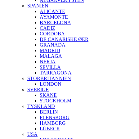
ALGARVEKYSTEN
SPANIEN
ALICANTE
AYAMONTE
BARCELONA
CADIZ
CORDOBA
DE CANARISKE ØER
GRANADA
MADRID
MALAGA
NERJA
SEVILLA
TARRAGONA
STORBRITANNIEN
LONDON
SVERIGE
SKÅNE
STOCKHOLM
TYSKLAND
BERLIN
FLENSBORG
HAMBORG
LÜBECK
USA