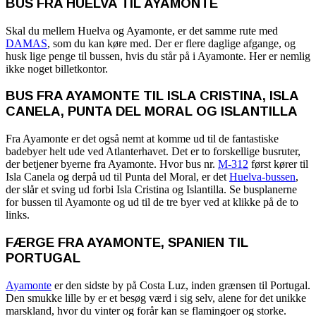
BUS FRA HUELVA TIL AYAMONTE
Skal du mellem Huelva og Ayamonte, er det samme rute med
DAMAS
, som du kan køre med. Der er flere daglige afgange, og
husk lige penge til bussen, hvis du står på i Ayamonte. Her er nemlig
ikke noget billetkontor.
BUS FRA AYAMONTE TIL ISLA CRISTINA, ISLA
CANELA, PUNTA DEL MORAL OG ISLANTILLA
Fra Ayamonte er det også nemt at komme ud til de fantastiske
badebyer helt ude ved Atlanterhavet. Det er to forskellige busruter,
der betjener byerne fra Ayamonte. Hvor bus nr.
M-312
først kører til
Isla Canela og derpå ud til Punta del Moral, er det
Huelva-bussen
,
der slår et sving ud forbi Isla Cristina og Islantilla. Se busplanerne
for bussen til Ayamonte og ud til de tre byer ved at klikke på de to
links.
FÆRGE FRA AYAMONTE, SPANIEN TIL
PORTUGAL
Ayamonte
er den sidste by på Costa Luz, inden grænsen til Portugal.
Den smukke lille by er et besøg værd i sig selv, alene for det unikke
marskland, hvor du vinter og forår kan se flamingoer og storke.