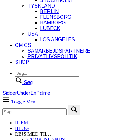
STOCKHOLM
TYSKLAND
BERLIN
FLENSBORG
HAMBORG
LÜBECK
USA
LOS ANGELES
OM OS
SAMARBEJDSPARTNERE
PRIVATLIVSPOLITIK
SHOP
Søg
SidderUnderEnPalme
Toggle Menu
HJEM
BLOG
REJS MED TIL…
COOK ISLANDS