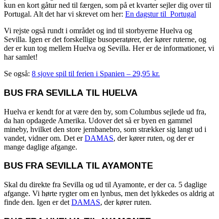
kun en kort gåtur ned til færgen, som på et kvarter sejler dig over til
Portugal. Alt det har vi skrevet om her:
En dagstur til Portugal
Vi rejste også rundt i området og ind til storbyerne Huelva og
Sevilla. Igen er det forskellige busoperatører, der kører ruterne, og
der er kun tog mellem Huelva og Sevilla. Her er de informationer, vi
har samlet!
Se også:
8 sjove spil til ferien i Spanien – 29,95 kr.
BUS FRA SEVILLA TIL HUELVA
Huelva er kendt for at være den by, som Columbus sejlede ud fra,
da han opdagede Amerika. Udover det så er byen en gammel
mineby, hvilket den store jernbanebro, som strækker sig langt ud i
vandet, vidner om. Det er
DAMAS
, der kører ruten, og der er
mange daglige afgange.
BUS FRA SEVILLA TIL AYAMONTE
Skal du direkte fra Sevilla og ud til Ayamonte, er der ca. 5 daglige
afgange. Vi hørte rygter om en lynbus, men det lykkedes os aldrig at
finde den. Igen er det
DAMAS
, der kører ruten.