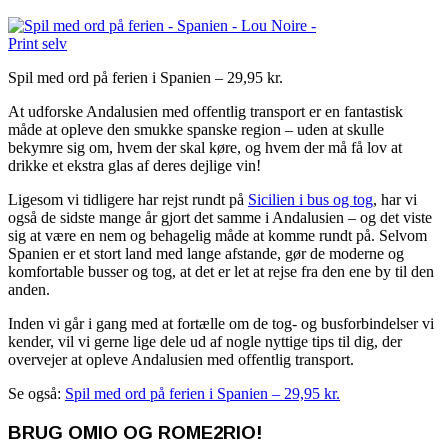
Spil med ord på ferien i Spanien – 29,95 kr.
At udforske Andalusien med offentlig transport er en fantastisk
måde at opleve den smukke spanske region – uden at skulle
bekymre sig om, hvem der skal køre, og hvem der må få lov at
drikke et ekstra glas af deres dejlige vin!
Ligesom vi tidligere har rejst rundt på
Sicilien i bus og tog
, har vi
også de sidste mange år gjort det samme i Andalusien – og det viste
sig at være en nem og behagelig måde at komme rundt på. Selvom
Spanien er et stort land med lange afstande, gør de moderne og
komfortable busser og tog, at det er let at rejse fra den ene by til den
anden.
Inden vi går i gang med at fortælle om de tog- og busforbindelser vi
kender, vil vi gerne lige dele ud af nogle nyttige tips til dig, der
overvejer at opleve Andalusien med offentlig transport.
Se også:
Spil med ord på ferien i Spanien – 29,95 kr.
BRUG OMIO OG ROME2RIO!