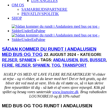
LOS ANGELES
OM OS
SAMARBEJDSPARTNERE
PRIVATLIVSPOLITIK
SHOP
SÅDAN KOMMER DU RUNDT I ANDALUSIEN
MED BUS OG TOG
22. AUGUST 2024 – KATEGORI:
REJSER
,
SPANIEN
– TAGS:
ANDALUSIEN
,
BUS
,
BUSSER
,
FERIE
,
REJSER
,
SPANIEN
,
TOG
,
TRANSPORT
HJÆLP OS MED AT LAVE FLERE REJSEARTIKLER! Vi elsker
at rejse - og vi elsker, at du læser med her! Det er helt gratis, og det
bliver det ved med at være. Hvis du vil støtte os, så vi kan skrive
flere rejseartikler til dig - så køb et af vores sjove rejsespil. Klik på
spillet og besøg vores søsterside
www.lounoire.dk
. Brug rabatkoden
LOUNOIRE10 og få 10% rabat!
MED BUS OG TOG RUNDT I ANDALUSIEN