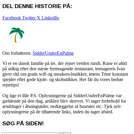
DEL DENNE HISTORIE PÅ:
Facebook
Twitter X
LinkedIn
Om forfatteren:
SidderUnderEnPalme
Vi er en dansk familie på tre, der rejser verden rundt. Rune er altid
på udkig efter den næste fremragende restaurant, teenageren Ivan
giver råd om gratis wifi og sneakers-butikker, imens Trine konstant
spejder efter gode kjole- og skobutikker. Her får du vores bedste
rejsetips!
Og lige et lille P.S. Oplysningerne på SidderUnderEnPalme var
gældende på den dag, artiklen blev skrevet. Vi tager forbehold for
ændringer i åbningstider, nedlæggelse af busruter etc. Tjek selv
oplysningerne på de tilhørende links, inden du tager afsted.
SØG PÅ SIDEN!