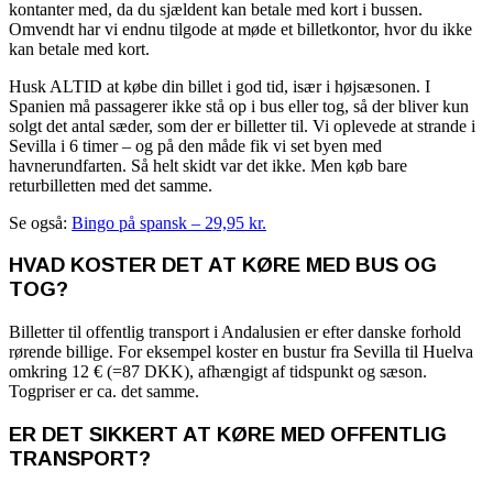
kontanter med, da du sjældent kan betale med kort i bussen.
Omvendt har vi endnu tilgode at møde et billetkontor, hvor du ikke
kan betale med kort.
Husk ALTID at købe din billet i god tid, især i højsæsonen. I
Spanien må passagerer ikke stå op i bus eller tog, så der bliver kun
solgt det antal sæder, som der er billetter til. Vi oplevede at strande i
Sevilla i 6 timer – og på den måde fik vi set byen med
havnerundfarten. Så helt skidt var det ikke. Men køb bare
returbilletten med det samme.
Se også:
Bingo på spansk – 29,95 kr.
HVAD KOSTER DET AT KØRE MED BUS OG
TOG?
Billetter til offentlig transport i Andalusien er efter danske forhold
rørende billige. For eksempel koster en bustur fra Sevilla til Huelva
omkring 12 € (=87 DKK), afhængigt af tidspunkt og sæson.
Togpriser er ca. det samme.
ER DET SIKKERT AT KØRE MED OFFENTLIG
TRANSPORT?