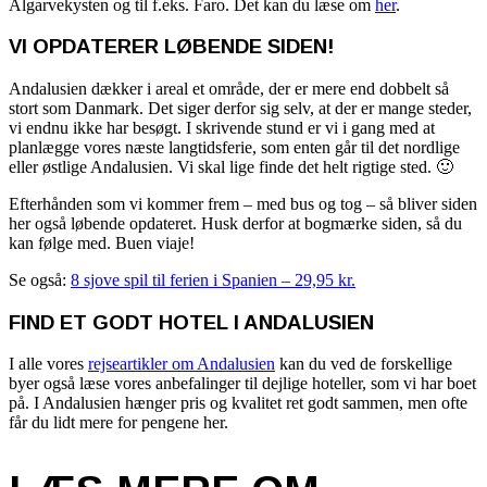
Algarvekysten og til f.eks. Faro. Det kan du læse om
her
.
VI OPDATERER LØBENDE SIDEN!
Andalusien dækker i areal et område, der er mere end dobbelt så
stort som Danmark. Det siger derfor sig selv, at der er mange steder,
vi endnu ikke har besøgt. I skrivende stund er vi i gang med at
planlægge vores næste langtidsferie, som enten går til det nordlige
eller østlige Andalusien. Vi skal lige finde det helt rigtige sted. 🙂
Efterhånden som vi kommer frem – med bus og tog – så bliver siden
her også løbende opdateret. Husk derfor at bogmærke siden, så du
kan følge med. Buen viaje!
Se også:
8 sjove spil til ferien i Spanien – 29,95 kr.
FIND ET GODT HOTEL I ANDALUSIEN
I alle vores
rejseartikler om Andalusien
kan du ved de forskellige
byer også læse vores anbefalinger til dejlige hoteller, som vi har boet
på. I Andalusien hænger pris og kvalitet ret godt sammen, men ofte
får du lidt mere for pengene her.