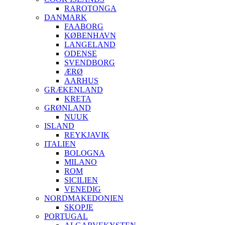
RAROTONGA
DANMARK
FAABORG
KØBENHAVN
LANGELAND
ODENSE
SVENDBORG
ÆRØ
AARHUS
GRÆKENLAND
KRETA
GRØNLAND
NUUK
ISLAND
REYKJAVIK
ITALIEN
BOLOGNA
MILANO
ROM
SICILIEN
VENEDIG
NORDMAKEDONIEN
SKOPJE
PORTUGAL