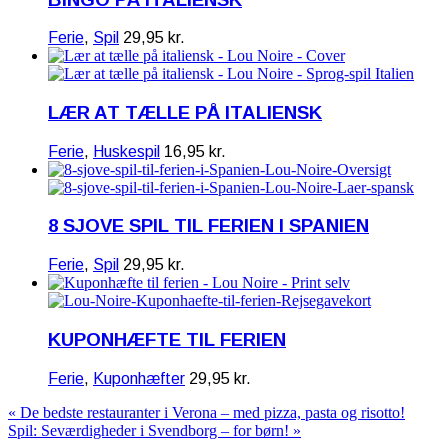
Ferie
,
Spil
29,95
kr.
LÆR AT TÆLLE PÅ ITALIENSK
Ferie
,
Huskespil
16,95
kr.
8 SJOVE SPIL TIL FERIEN I SPANIEN
Ferie
,
Spil
29,95
kr.
KUPONHÆFTE TIL FERIEN
Ferie
,
Kuponhæfter
29,95
kr.
« De bedste restauranter i Verona – med pizza, pasta og risotto!
Spil: Seværdigheder i Svendborg – for børn! »