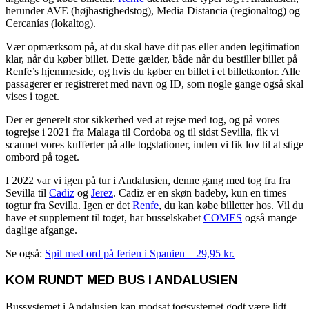
herunder AVE (højhastighedstog), Media Distancia (regionaltog) og
Cercanías (lokaltog).
Vær opmærksom på, at du skal have dit pas eller anden legitimation
klar, når du køber billet. Dette gælder, både når du bestiller billet på
Renfe’s hjemmeside, og hvis du køber en billet i et billetkontor. Alle
passagerer er registreret med navn og ID, som nogle gange også skal
vises i toget.
Der er generelt stor sikkerhed ved at rejse med tog, og på vores
togrejse i 2021 fra Malaga til Cordoba og til sidst Sevilla, fik vi
scannet vores kufferter på alle togstationer, inden vi fik lov til at stige
ombord på toget.
I 2022 var vi igen på tur i Andalusien, denne gang med tog fra fra
Sevilla til
Cadiz
og
Jerez
. Cadiz er en skøn badeby, kun en times
togtur fra Sevilla. Igen er det
Renfe
, du kan købe billetter hos. Vil du
have et supplement til toget, har busselskabet
COMES
også mange
daglige afgange.
Se også:
Spil med ord på ferien i Spanien – 29,95 kr.
KOM RUNDT MED BUS I ANDALUSIEN
Bussystemet i Andalusien kan modsat togsystemet godt være lidt