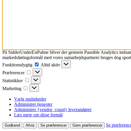
På SidderUnderEnPalme bliver der gennem Pausible Analytics indsa
markedsføringsformål med vores samarbejdspartnere bruges dog spor
Funktionsdygtig
Funktionsdygtig
Altid aktiv
Præferencer
Præferencer
Statistikker
Statistikker
Marketing
Marketing
Vælg muligheder
Administrer tjenester
Administrer {vendor_count} leverandører
Læs mere om disse formål
Se præferenc
Godkend
Afvis
Se præferencer
Gem præferencer