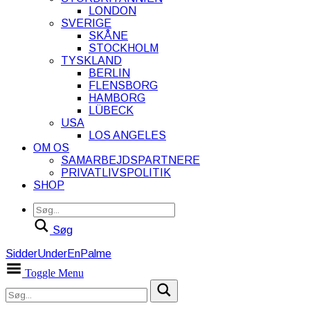
LONDON
SVERIGE
SKÅNE
STOCKHOLM
TYSKLAND
BERLIN
FLENSBORG
HAMBORG
LÜBECK
USA
LOS ANGELES
OM OS
SAMARBEJDSPARTNERE
PRIVATLIVSPOLITIK
SHOP
Søg
SidderUnderEnPalme
Toggle Menu