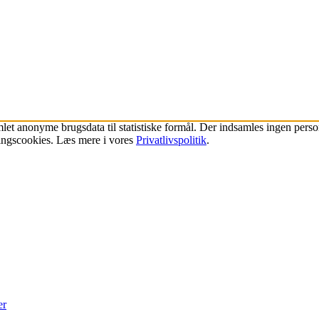
mlet
anonyme brugsdata til statistiske formål.
Der indsamles ingen person
ingscookies. Læs mere i vores
Privatlivspolitik
.
er