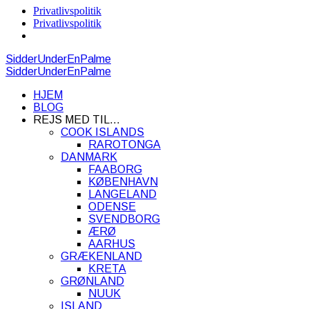
Privatlivspolitik
Privatlivspolitik
SidderUnderEnPalme
SidderUnderEnPalme
HJEM
BLOG
REJS MED TIL…
COOK ISLANDS
RAROTONGA
DANMARK
FAABORG
KØBENHAVN
LANGELAND
ODENSE
SVENDBORG
ÆRØ
AARHUS
GRÆKENLAND
KRETA
GRØNLAND
NUUK
ISLAND