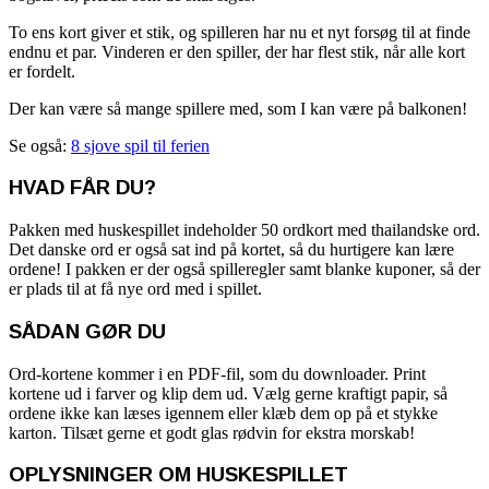
To ens kort giver et stik, og spilleren har nu et nyt forsøg til at finde
endnu et par. Vinderen er den spiller, der har flest stik, når alle kort
er fordelt.
Der kan være så mange spillere med, som I kan være på balkonen!
Se også:
8 sjove spil til ferien
HVAD FÅR DU?
Pakken med huskespillet indeholder 50 ordkort med thailandske ord.
Det danske ord er også sat ind på kortet, så
du hurtigere kan lære
ordene!
I pakken er der også spilleregler samt blanke kuponer, så der
er plads til at få nye ord med i spillet.
SÅDAN GØR DU
Ord-kortene kommer i en PDF-fil, som du downloader. Print
kortene ud i farver og klip dem ud. Vælg gerne kraftigt papir, så
ordene ikke kan læses igennem eller klæb dem op på et stykke
karton. Tilsæt gerne et godt glas rødvin for ekstra morskab!
OPLYSNINGER OM HUSKESPILLET