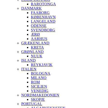
RAROTONGA
DANMARK
FAABORG
KØBENHAVN
LANGELAND
ODENSE
SVENDBORG
ÆRØ
AARHUS
GRÆKENLAND
KRETA
GRØNLAND
NUUK
ISLAND
REYKJAVIK
ITALIEN
BOLOGNA
MILANO
ROM
SICILIEN
VENEDIG
NORDMAKEDONIEN
SKOPJE
PORTUGAL