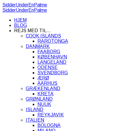
SidderUnderEnPalme
SidderUnderEnPalme
HJEM
BLOG
REJS MED TIL…
COOK ISLANDS
RAROTONGA
DANMARK
FAABORG
KØBENHAVN
LANGELAND
ODENSE
SVENDBORG
ÆRØ
AARHUS
GRÆKENLAND
KRETA
GRØNLAND
NUUK
ISLAND
REYKJAVIK
ITALIEN
BOLOGNA
MILANO