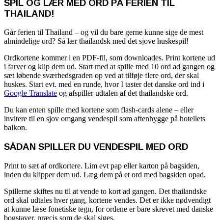
SPIL OG LÆR MED ORD PÅ FERIEN TIL
THAILAND!
Går ferien til Thailand – og vil du bare gerne kunne sige de mest
almindelige ord? Så lær thailandsk med det sjove huskespil!
Ordkortene kommer i en PDF-fil, som downloades. Print kortene ud
i farver og klip dem ud. Start med at spille med 10 ord ad gangen og
sæt løbende sværhedsgraden op ved at tilføje flere ord, der skal
huskes. Start evt. med en runde, hvor I taster det danske ord ind i
Google Translate
og afspiller udtalen af det thailandske ord.
Du kan enten spille med
kortene som flash-cards alene – eller
invitere til en sjov omgang vendespil som aftenhygge på hotellets
balkon.
SÅDAN SPILLER DU VENDESPIL MED ORD
Print to sæt af ordkortere. Lim evt pap eller karton på bagsiden,
inden du klipper dem ud. Læg dem på et ord med bagsiden opad.
Spillerne skiftes nu til at vende to kort ad gangen. Det thailandske
ord skal udtales hver gang, kortene vendes. Det er ikke nødvendigt
at kunne læse fonetiske tegn, for ordene er bare skrevet med danske
bogstaver, præcis som de skal siges.