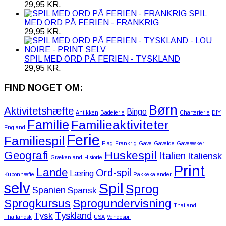
29,95
KR.
SPIL
MED ORD PÅ FERIEN - FRANKRIG
29,95
KR.
SPIL MED ORD PÅ FERIEN - TYSKLAND
29,95
KR.
FIND NOGET OM:
Børn
Aktivitetshæfte
Bingo
Antikken
Badeferie
Charterferie
DIY
Familie
Familieaktiviteter
England
Ferie
Familiespil
Flag
Frankrig
Gave
Gaveide
Gaveæsker
Huskespil
Geografi
Italien
Italiensk
Grækenland
Historie
Print
Lande
Ord-spil
Læring
Kuponhæfte
Pakkekalender
selv
Spil
Sprog
Spanien
Spansk
Sprogkursus
Sprogundervisning
Thailand
Tyskland
Tysk
Thailandsk
USA
Vendespil