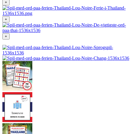
+
+
+