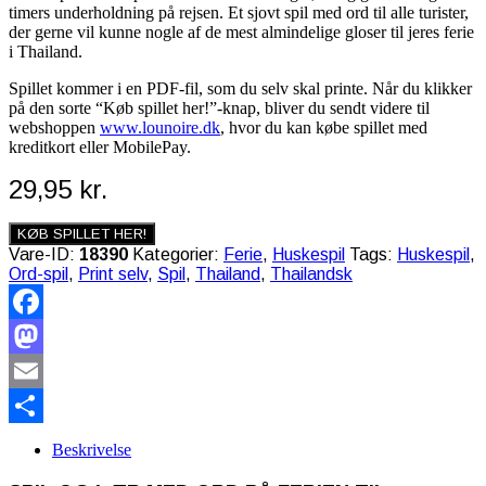
timers underholdning på rejsen. Et sjovt spil med ord til alle turister,
der gerne vil kunne nogle af de mest almindelige gloser til jeres ferie
i Thailand.
Spillet kommer i en PDF-fil, som du selv skal printe. Når du klikker
på den sorte “Køb spillet her!”-knap, bliver du sendt videre til
webshoppen
www.lounoire.dk
, hvor du kan købe spillet med
kreditkort eller MobilePay.
29,95
kr.
KØB SPILLET HER!
Vare-ID:
18390
Kategorier:
Ferie
,
Huskespil
Tags:
Huskespil
,
Ord-spil
,
Print selv
,
Spil
,
Thailand
,
Thailandsk
Facebook
Mastodon
Email
Share
Beskrivelse