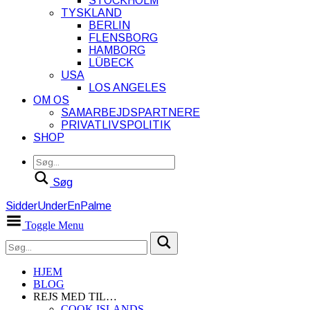
STOCKHOLM
TYSKLAND
BERLIN
FLENSBORG
HAMBORG
LÜBECK
USA
LOS ANGELES
OM OS
SAMARBEJDSPARTNERE
PRIVATLIVSPOLITIK
SHOP
Søg
SidderUnderEnPalme
Toggle Menu
HJEM
BLOG
REJS MED TIL…
COOK ISLANDS