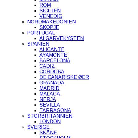
ROM
SICILIEN
VENEDIG
NORDMAKEDONIEN
SKOPJE
PORTUGAL
ALGARVEKYSTEN
SPANIEN
ALICANTE
AYAMONTE
BARCELONA
CADIZ
CORDOBA
DE CANARISKE ØER
GRANADA
MADRID
MALAGA
NERJA
SEVILLA
TARRAGONA
STORBRITANNIEN
LONDON
SVERIGE
SKÅNE