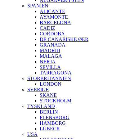
ALGARVEKYSTEN
SPANIEN
ALICANTE
AYAMONTE
BARCELONA
CADIZ
CORDOBA
DE CANARISKE ØER
GRANADA
MADRID
MALAGA
NERJA
SEVILLA
TARRAGONA
STORBRITANNIEN
LONDON
SVERIGE
SKÅNE
STOCKHOLM
TYSKLAND
BERLIN
FLENSBORG
HAMBORG
LÜBECK
USA