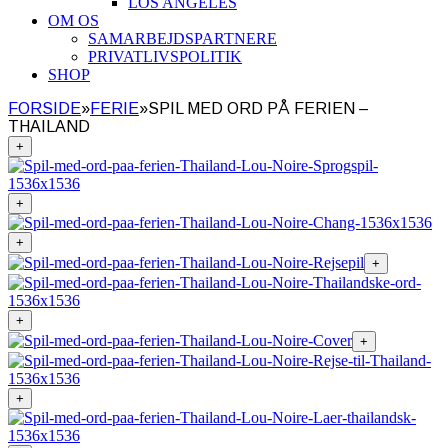
LOS ANGELES
OM OS
SAMARBEJDSPARTNERE
PRIVATLIVSPOLITIK
SHOP
FORSIDE
»
FERIE
»
SPIL MED ORD PÅ FERIEN –
THAILAND
+
+
+
+
+
+
+