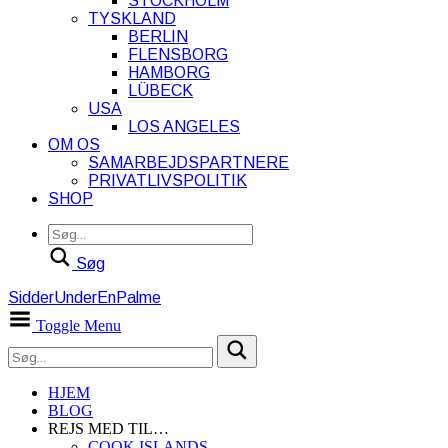
STOCKHOLM
TYSKLAND
BERLIN
FLENSBORG
HAMBORG
LÜBECK
USA
LOS ANGELES
OM OS
SAMARBEJDSPARTNERE
PRIVATLIVSPOLITIK
SHOP
Søg
SidderUnderEnPalme
Toggle Menu
HJEM
BLOG
REJS MED TIL…
COOK ISLANDS