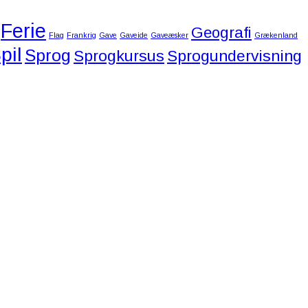
Ferie
Geografi
Flag
Frankrig
Gave
Gaveide
Gaveæsker
Grækenland
pil
Sprog
Sprogkursus
Sprogundervisning