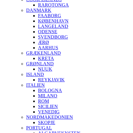
RAROTONGA
DANMARK
FAABORG
KØBENHAVN
LANGELAND
ODENSE
SVENDBORG
ÆRØ
AARHUS
GRÆKENLAND
KRETA
GRØNLAND
NUUK
ISLAND
REYKJAVIK
ITALIEN
BOLOGNA
MILANO
ROM
SICILIEN
VENEDIG
NORDMAKEDONIEN
SKOPJE
PORTUGAL