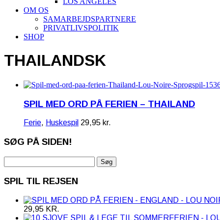
LOS ANGELES
OM OS
SAMARBEJDSPARTNERE
PRIVATLIVSPOLITIK
SHOP
THAILANDSK
SPIL MED ORD PÅ FERIEN – THAILAND
Ferie
,
Huskespil
29,95
kr.
SØG PÅ SIDEN!
Søg
efter:
SPIL TIL REJSEN
29,95
KR.