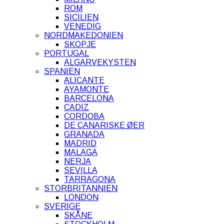
ROM
SICILIEN
VENEDIG
NORDMAKEDONIEN
SKOPJE
PORTUGAL
ALGARVEKYSTEN
SPANIEN
ALICANTE
AYAMONTE
BARCELONA
CADIZ
CORDOBA
DE CANARISKE ØER
GRANADA
MADRID
MALAGA
NERJA
SEVILLA
TARRAGONA
STORBRITANNIEN
LONDON
SVERIGE
SKÅNE