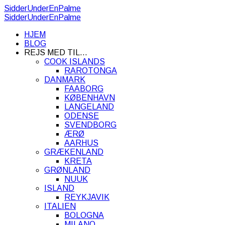
SidderUnderEnPalme
SidderUnderEnPalme
HJEM
BLOG
REJS MED TIL…
COOK ISLANDS
RAROTONGA
DANMARK
FAABORG
KØBENHAVN
LANGELAND
ODENSE
SVENDBORG
ÆRØ
AARHUS
GRÆKENLAND
KRETA
GRØNLAND
NUUK
ISLAND
REYKJAVIK
ITALIEN
BOLOGNA
MILANO