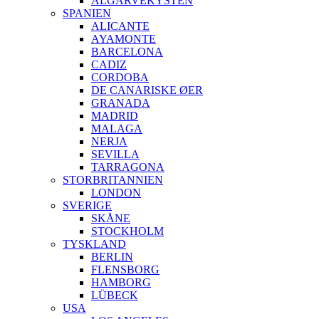
ALGARVEKYSTEN
SPANIEN
ALICANTE
AYAMONTE
BARCELONA
CADIZ
CORDOBA
DE CANARISKE ØER
GRANADA
MADRID
MALAGA
NERJA
SEVILLA
TARRAGONA
STORBRITANNIEN
LONDON
SVERIGE
SKÅNE
STOCKHOLM
TYSKLAND
BERLIN
FLENSBORG
HAMBORG
LÜBECK
USA