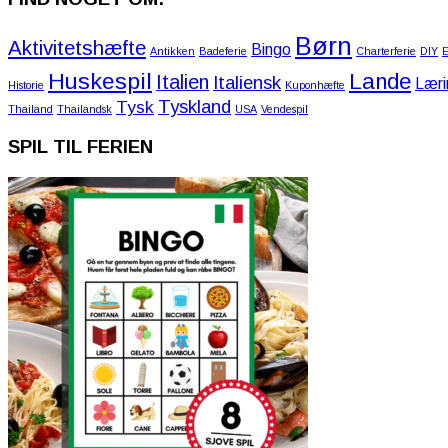
Børn
Aktivitetshæfte
Bingo
Antikken
Badeferie
Charterferie
DIY
E
Huskespil
Lande
Italien
Italiensk
Læri
Historie
Kuponhæfte
Tyskland
Tysk
Thailand
Thailandsk
USA
Vendespil
SPIL TIL FERIEN