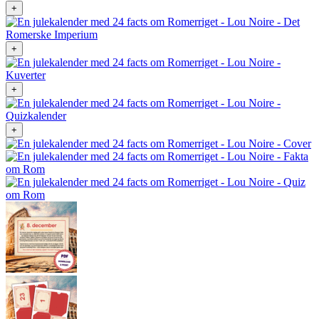
+
+
+
+