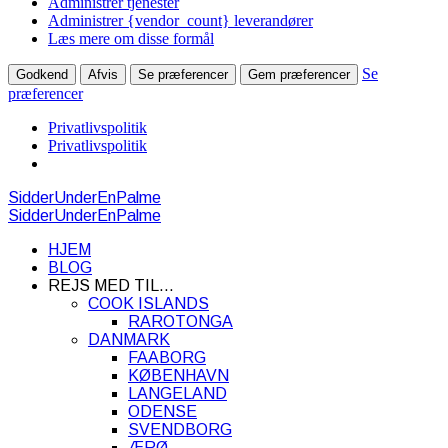
Administrer tjenester
Administrer {vendor_count} leverandører
Læs mere om disse formål
Se
Godkend
Afvis
Se præferencer
Gem præferencer
præferencer
Privatlivspolitik
Privatlivspolitik
SidderUnderEnPalme
SidderUnderEnPalme
HJEM
BLOG
REJS MED TIL…
COOK ISLANDS
RAROTONGA
DANMARK
FAABORG
KØBENHAVN
LANGELAND
ODENSE
SVENDBORG
ÆRØ