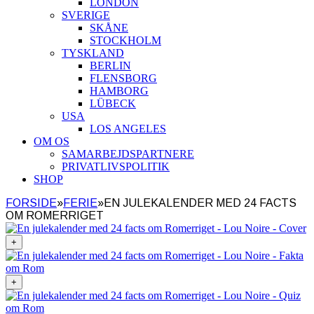
LONDON
SVERIGE
SKÅNE
STOCKHOLM
TYSKLAND
BERLIN
FLENSBORG
HAMBORG
LÜBECK
USA
LOS ANGELES
OM OS
SAMARBEJDSPARTNERE
PRIVATLIVSPOLITIK
SHOP
FORSIDE
»
FERIE
»
EN JULEKALENDER MED 24 FACTS
OM ROMERRIGET
+
+