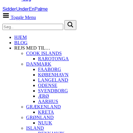
SidderUnderEnPalme
Toggle Menu
HJEM
BLOG
REJS MED TIL…
COOK ISLANDS
RAROTONGA
DANMARK
FAABORG
KØBENHAVN
LANGELAND
ODENSE
SVENDBORG
ÆRØ
AARHUS
GRÆKENLAND
KRETA
GRØNLAND
NUUK
ISLAND