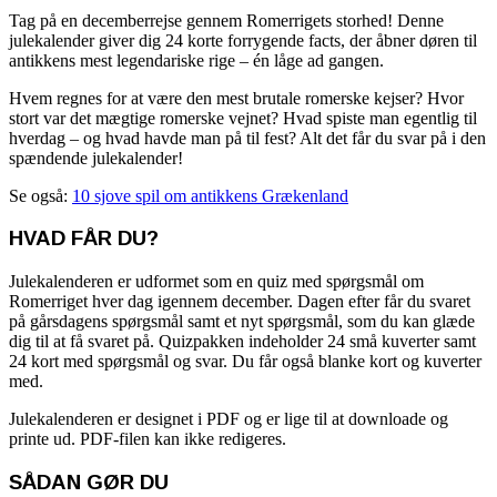
Tag på en decemberrejse gennem Romerrigets storhed! Denne
julekalender giver dig 24 korte forrygende facts, der åbner døren til
antikkens mest legendariske rige – én låge ad gangen.
Hvem regnes for at være den mest brutale romerske kejser? Hvor
stort var det mægtige romerske vejnet? Hvad spiste man egentlig til
hverdag – og hvad havde man på til fest? Alt det får du svar på i den
spændende julekalender!
Se også:
10 sjove spil om antikkens Grækenland
HVAD FÅR DU?
Julekalenderen er udformet som en quiz med spørgsmål om
Romerriget hver dag igennem december. Dagen efter får du svaret
på gårsdagens spørgsmål samt et nyt spørgsmål, som du kan glæde
dig til at få svaret på. Quizpakken indeholder 24 små kuverter samt
24 kort med spørgsmål og svar. Du får også blanke kort og kuverter
med.
Julekalenderen er designet i PDF og er lige til at downloade og
printe ud. PDF-filen kan ikke redigeres.
SÅDAN GØR DU