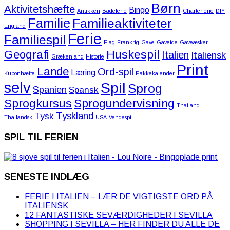
Børn
Aktivitetshæfte
Bingo
Antikken
Badeferie
Charterferie
DIY
Familie
Familieaktiviteter
England
Ferie
Familiespil
Flag
Frankrig
Gave
Gaveide
Gaveæsker
Huskespil
Geografi
Italien
Italiensk
Grækenland
Historie
Print
Lande
Ord-spil
Læring
Kuponhæfte
Pakkekalender
selv
Spil
Sprog
Spanien
Spansk
Sprogkursus
Sprogundervisning
Thailand
Tyskland
Tysk
Thailandsk
USA
Vendespil
SPIL TIL FERIEN
SENESTE INDLÆG
FERIE I ITALIEN – LÆR DE VIGTIGSTE ORD PÅ
ITALIENSK
12 FANTASTISKE SEVÆRDIGHEDER I SEVILLA
SHOPPING I SEVILLA – HER FINDER DU ALLE DE