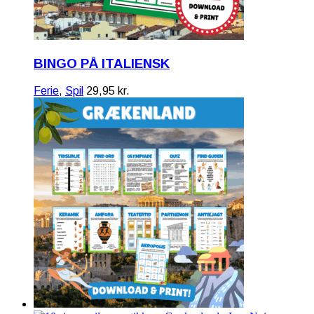
BINGO PÅ ITALIENSK
Ferie
,
Spil
29,95
kr.