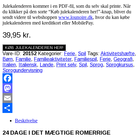
Julekalenderen kommer i en PDF-fil, som du selv skal printe. Når
du klikker på den sorte “Køb julekalenderen her!”-knap, bliver du
sendt videre til webshoppen
www.lounoire.dk
, hvor du kan købe
julekalenderen med kreditkort eller MobilePay.
39,95
kr.
KØB JULEKALENDEREN HER!
Vare-ID:
20152
Kategorier:
Ferie
,
Spil
Tags:
Aktivitetshæfte
,
Børn
,
Familie
,
Familieaktiviteter
,
Familiespil
,
Ferie
,
Geografi
,
Italien
,
Italiensk
,
Lande
,
Print selv
,
Spil
,
Sprog
,
Sprogkursus
,
Sprogundervisning
Facebook
Mastodon
Email
Share
Beskrivelse
24 DAGE I DET MÆGTIGE ROMERRIGE