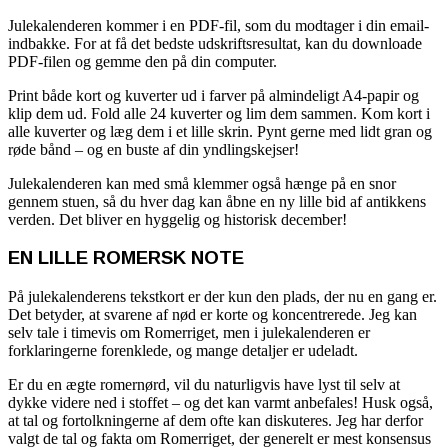
Julekalenderen kommer i en PDF-fil, som du modtager i din email-
indbakke. For at få det bedste udskriftsresultat, kan du downloade
PDF-filen og gemme den på din computer.
Print både kort og kuverter ud i farver på almindeligt A4-papir og
klip dem ud. Fold alle 24 kuverter og lim dem sammen. Kom kort i
alle kuverter og læg dem i et lille skrin. Pynt gerne med lidt gran og
røde bånd – og en buste af din yndlingskejser!
Julekalenderen kan med små klemmer også hænge på en snor
gennem stuen, så du hver dag kan åbne en ny lille bid af antikkens
verden. Det bliver en hyggelig og historisk december!
EN LILLE ROMERSK NOTE
På julekalenderens tekstkort er der kun den plads, der nu en gang er.
Det betyder, at svarene af nød er korte og koncentrerede. Jeg kan
selv tale i timevis om Romerriget, men i julekalenderen er
forklaringerne forenklede, og mange detaljer er udeladt.
Er du en ægte romernørd, vil du naturligvis have lyst til selv at
dykke videre ned i stoffet – og det kan varmt anbefales! Husk også,
at tal og fortolkningerne af dem ofte kan diskuteres. Jeg har derfor
valgt de tal og fakta om Romerriget, der generelt er mest konsensus