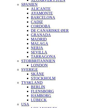
ALGARVEKYSTEN
SPANIEN
ALICANTE
AYAMONTE
BARCELONA
CADIZ
CORDOBA
DE CANARISKE ØER
GRANADA
MADRID
MALAGA
NERJA
SEVILLA
TARRAGONA
STORBRITANNIEN
LONDON
SVERIGE
SKÅNE
STOCKHOLM
TYSKLAND
BERLIN
FLENSBORG
HAMBORG
LÜBECK
USA