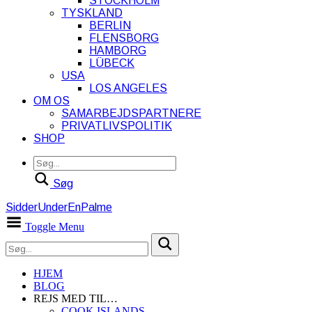
STOCKHOLM
TYSKLAND
BERLIN
FLENSBORG
HAMBORG
LÜBECK
USA
LOS ANGELES
OM OS
SAMARBEJDSPARTNERE
PRIVATLIVSPOLITIK
SHOP
Søg
SidderUnderEnPalme
Toggle Menu
HJEM
BLOG
REJS MED TIL…
COOK ISLANDS