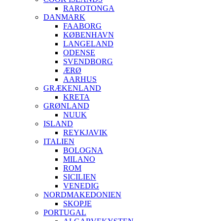
RAROTONGA
DANMARK
FAABORG
KØBENHAVN
LANGELAND
ODENSE
SVENDBORG
ÆRØ
AARHUS
GRÆKENLAND
KRETA
GRØNLAND
NUUK
ISLAND
REYKJAVIK
ITALIEN
BOLOGNA
MILANO
ROM
SICILIEN
VENEDIG
NORDMAKEDONIEN
SKOPJE
PORTUGAL