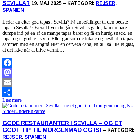
SEVILLA?
19. MAJ 2025 – KATEGORI:
REJSER
,
SPANIEN
Leder du efter god tapas i Sevilla? Få anbefalinger til den bedste
tapas i Sevilla! Overalt hvor du går i Sevillas gader, kan du bare
dumpe ind på en af de mange tapas-barer og få en hurtig snack, en
tapa, og et godt glas vin. Eller gør som de lokale og bestil din tapas
sammen med en sangriá eller en cerveza caña, en øl i så lille et glas,
at det ikke når at blive varmt,…
Facebook
Mastodon
Email
Læs mere
Share
GODE RESTAURANTER I SEVILLA – OG ET
GODT TIP TIL MORGENMAD OG IS!
– KATEGORI:
REJSER
,
SPANIEN