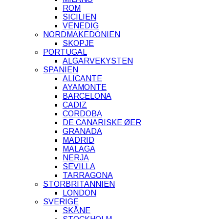
ROM
SICILIEN
VENEDIG
NORDMAKEDONIEN
SKOPJE
PORTUGAL
ALGARVEKYSTEN
SPANIEN
ALICANTE
AYAMONTE
BARCELONA
CADIZ
CORDOBA
DE CANARISKE ØER
GRANADA
MADRID
MALAGA
NERJA
SEVILLA
TARRAGONA
STORBRITANNIEN
LONDON
SVERIGE
SKÅNE