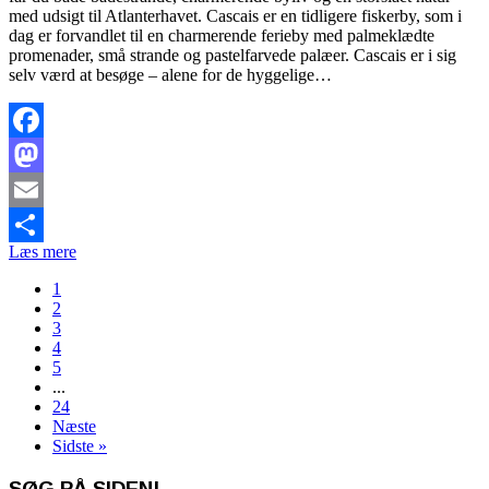
med udsigt til Atlanterhavet. Cascais er en tidligere fiskerby, som i
dag er forvandlet til en charmerende ferieby med palmeklædte
promenader, små strande og pastelfarvede palæer. Cascais er i sig
selv værd at besøge – alene for de hyggelige…
Facebook
Mastodon
Email
Læs mere
Share
1
2
3
4
5
...
24
Næste
Sidste »
SØG PÅ SIDEN!