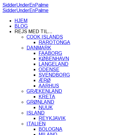
SidderUnderEnPalme
SidderUnderEnPalme
HJEM
BLOG
REJS MED TIL…
COOK ISLANDS
RAROTONGA
DANMARK
FAABORG
KØBENHAVN
LANGELAND
ODENSE
SVENDBORG
ÆRØ
AARHUS
GRÆKENLAND
KRETA
GRØNLAND
NUUK
ISLAND
REYKJAVIK
ITALIEN
BOLOGNA
MILANO