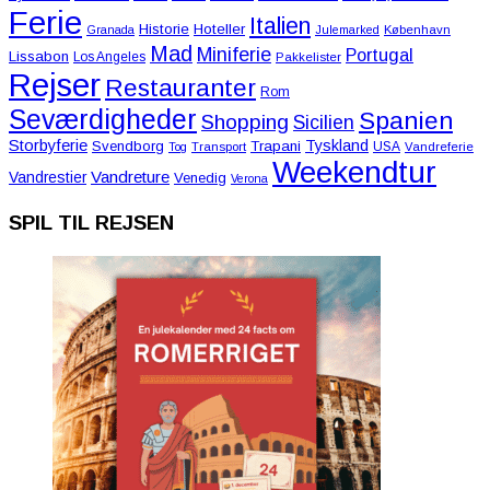
Ferie
Italien
Historie
Hoteller
Granada
Julemarked
København
Mad
Miniferie
Portugal
Lissabon
Los Angeles
Pakkelister
Rejser
Restauranter
Rom
Seværdigheder
Spanien
Shopping
Sicilien
Storbyferie
Tyskland
Svendborg
Trapani
USA
Tog
Transport
Vandreferie
Weekendtur
Vandreture
Vandrestier
Venedig
Verona
SPIL TIL REJSEN