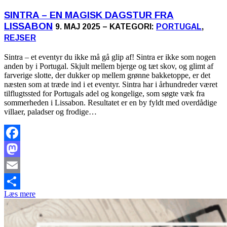
SINTRA – EN MAGISK DAGSTUR FRA
LISSABON
9. MAJ 2025 – KATEGORI:
PORTUGAL
,
REJSER
Sintra – et eventyr du ikke må gå glip af! Sintra er ikke som nogen
anden by i Portugal. Skjult mellem bjerge og tæt skov, og glimt af
farverige slotte, der dukker op mellem grønne bakketoppe, er det
næsten som at træde ind i et eventyr. Sintra har i århundreder været
tilflugtssted for Portugals adel og kongelige, som søgte væk fra
sommerheden i Lissabon. Resultatet er en by fyldt med overdådige
villaer, paladser og frodige…
Facebook
Mastodon
Email
Læs mere
Share