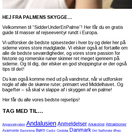
HEJ FRA PALMENS SKYGGE…
Velkommen til “SidderUnderEnPalme”! Her får du en gratis
guide til masser af rejseeventyr rundt i Europa.
Vi udforsker de bedste spisesteder i hver by og deler her på
siderne vores store madglæde. Vi elsker også at fortælle om
alle de bedste seværdigheder, og vores store passion for
historie og romerske ruiner skinner ret meget igennem på
siderne. Og til dig, der elsker en god shoppingtur er der også
tips til det!
Du kan også komme med ud på vandretur, når vi udforsker
nogle af alle de skønne ruter, primært ved Middelhavet. Og
bagefter – så skal vi slappe af i skyggen af en palme!
Her får du alle vores bedste rejsetips!
TAG MED TIL…
Andalusien
Anmeldelser
Attraktioner
Arkæologi
Algarvekysten
Danmark
Børn
Ayamonte
Barcelona
Cadiz
Cordoba
Det Sydfynske Øhav