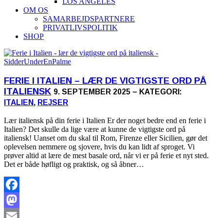
LOS ANGELES
OM OS
SAMARBEJDSPARTNERE
PRIVATLIVSPOLITIK
SHOP
FERIE I ITALIEN – LÆR DE VIGTIGSTE ORD PÅ
ITALIENSK
9. SEPTEMBER 2025 – KATEGORI:
ITALIEN
,
REJSER
Lær italiensk på din ferie i Italien Er der noget bedre end en ferie i
Italien? Det skulle da lige være at kunne de vigtigste ord på
italiensk! Uanset om du skal til Rom, Firenze eller Sicilien, gør det
oplevelsen nemmere og sjovere, hvis du kan lidt af sproget. Vi
prøver altid at lære de mest basale ord, når vi er på ferie et nyt sted.
Det er både høfligt og praktisk, og så åbner…
Facebook
Mastodon