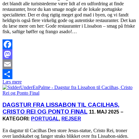
det blandt alle turiststederne være lidt af en udfordring at finde
restauranter, hvor du kan smage nogle af de lokale portugiske
specialiteter. Der er dog rigtig meget god mad i byen, og vi fandt
heldigvis også flere virkelig gode og autentiske restauranter. Det kan
du læse mere om her: Gode restauranter i Lissabon – smag på friske
fisk, saftige bøffer og frango asado!…
Facebook
Mastodon
Email
Læs mere
Share
DAGSTUR FRA LISSABON TIL CACILHAS,
CRISTO REI OG PONTO FINAL
11. MAJ 2025 –
KATEGORI:
PORTUGAL
,
REJSER
En dagstur til Cacilhas Den store Jesus-statue, Cristo Rei, troner
over landskabet og fanger straks blikket ovre fra Lissabon-siden.