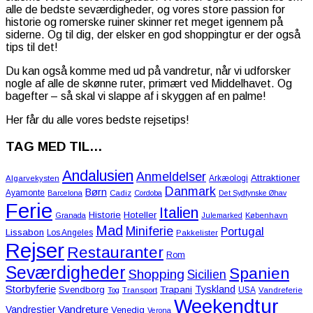
alle de bedste seværdigheder, og vores store passion for
historie og romerske ruiner skinner ret meget igennem på
siderne. Og til dig, der elsker en god shoppingtur er der også
tips til det!
Du kan også komme med ud på vandretur, når vi udforsker
nogle af alle de skønne ruter, primært ved Middelhavet. Og
bagefter – så skal vi slappe af i skyggen af en palme!
Her får du alle vores bedste rejsetips!
TAG MED TIL…
Andalusien
Anmeldelser
Attraktioner
Arkæologi
Algarvekysten
Danmark
Børn
Ayamonte
Barcelona
Cadiz
Cordoba
Det Sydfynske Øhav
Ferie
Italien
Historie
Hoteller
Granada
Julemarked
København
Mad
Miniferie
Portugal
Lissabon
Los Angeles
Pakkelister
Rejser
Restauranter
Rom
Seværdigheder
Spanien
Shopping
Sicilien
Storbyferie
Tyskland
Svendborg
Trapani
USA
Tog
Transport
Vandreferie
Weekendtur
Vandreture
Vandrestier
Venedig
Verona