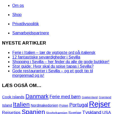
Om os
Shop
Privatlivspolitik
Samarbejdspartnere
NYESTE ARTIKLER
Ferie i Italien – lær de vigtigste ord på italiensk
12 fantastiske seværdigheder i Sevilla
Shopping i Sevilla – her finder du alle de gode butikker!
Stor guide: Hvor skal du spise tapas i Sevilla?
Gode restauranter i Sevilla – og et godt tip til
morgenmad og is!
LÆS OGSÅ OM…
Danmark
Ferie med børn
Cook Islands
Grækenland
Grønland
Rejser
Italien
Portugal
Island
Nordmakedonien
Polen
Spanien
Tyskland
Rejsetips
USA
Sverige
Storbritannien