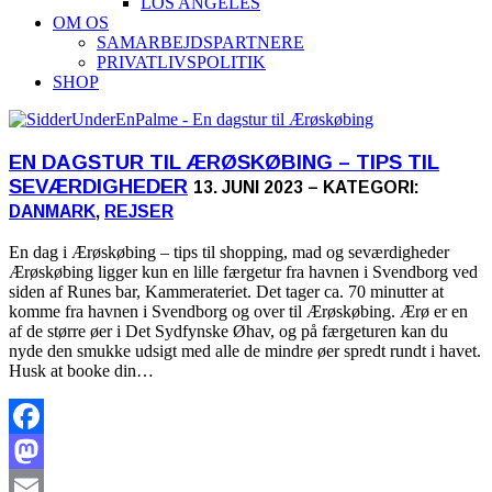
LOS ANGELES
OM OS
SAMARBEJDSPARTNERE
PRIVATLIVSPOLITIK
SHOP
EN DAGSTUR TIL ÆRØSKØBING – TIPS TIL
SEVÆRDIGHEDER
13. JUNI 2023 – KATEGORI:
DANMARK
,
REJSER
En dag i Ærøskøbing – tips til shopping, mad og seværdigheder
Ærøskøbing ligger kun en lille færgetur fra havnen i Svendborg ved
siden af Runes bar, Kammerateriet. Det tager ca. 70 minutter at
komme fra havnen i Svendborg og over til Ærøskøbing. Ærø er en
af de større øer i Det Sydfynske Øhav, og på færgeturen kan du
nyde den smukke udsigt med alle de mindre øer spredt rundt i havet.
Husk at booke din…
Facebook
Mastodon