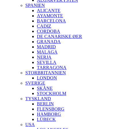
ALGARVEKYSTEN
SPANIEN
ALICANTE
AYAMONTE
BARCELONA
CADIZ
CORDOBA
DE CANARISKE ØER
GRANADA
MADRID
MALAGA
NERJA
SEVILLA
TARRAGONA
STORBRITANNIEN
LONDON
SVERIGE
SKÅNE
STOCKHOLM
TYSKLAND
BERLIN
FLENSBORG
HAMBORG
LÜBECK
USA