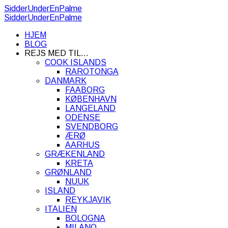
SidderUnderEnPalme
SidderUnderEnPalme
HJEM
BLOG
REJS MED TIL…
COOK ISLANDS
RAROTONGA
DANMARK
FAABORG
KØBENHAVN
LANGELAND
ODENSE
SVENDBORG
ÆRØ
AARHUS
GRÆKENLAND
KRETA
GRØNLAND
NUUK
ISLAND
REYKJAVIK
ITALIEN
BOLOGNA
MILANO