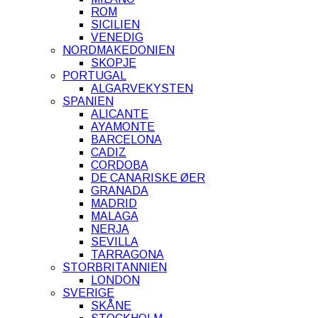
ROM
SICILIEN
VENEDIG
NORDMAKEDONIEN
SKOPJE
PORTUGAL
ALGARVEKYSTEN
SPANIEN
ALICANTE
AYAMONTE
BARCELONA
CADIZ
CORDOBA
DE CANARISKE ØER
GRANADA
MADRID
MALAGA
NERJA
SEVILLA
TARRAGONA
STORBRITANNIEN
LONDON
SVERIGE
SKÅNE