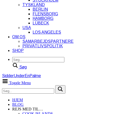
STOCKHOLM
TYSKLAND
BERLIN
FLENSBORG
HAMBORG
LÜBECK
USA
LOS ANGELES
OM OS
SAMARBEJDSPARTNERE
PRIVATLIVSPOLITIK
SHOP
Søg
SidderUnderEnPalme
Toggle Menu
HJEM
BLOG
REJS MED TIL…
COOK ISLANDS