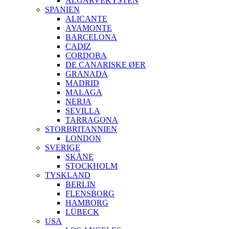
ALGARVEKYSTEN
SPANIEN
ALICANTE
AYAMONTE
BARCELONA
CADIZ
CORDOBA
DE CANARISKE ØER
GRANADA
MADRID
MALAGA
NERJA
SEVILLA
TARRAGONA
STORBRITANNIEN
LONDON
SVERIGE
SKÅNE
STOCKHOLM
TYSKLAND
BERLIN
FLENSBORG
HAMBORG
LÜBECK
USA