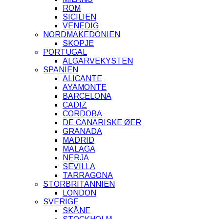
ROM
SICILIEN
VENEDIG
NORDMAKEDONIEN
SKOPJE
PORTUGAL
ALGARVEKYSTEN
SPANIEN
ALICANTE
AYAMONTE
BARCELONA
CADIZ
CORDOBA
DE CANARISKE ØER
GRANADA
MADRID
MALAGA
NERJA
SEVILLA
TARRAGONA
STORBRITANNIEN
LONDON
SVERIGE
SKÅNE