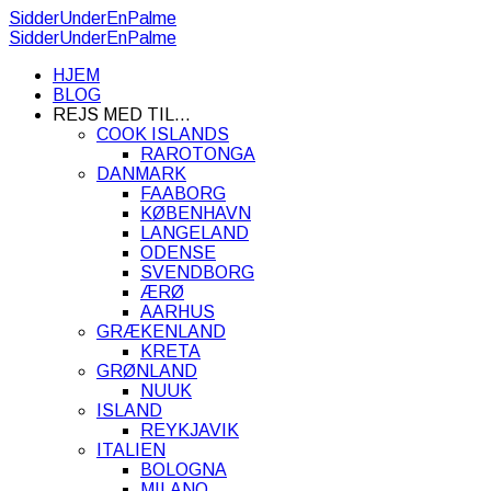
SidderUnderEnPalme
SidderUnderEnPalme
HJEM
BLOG
REJS MED TIL…
COOK ISLANDS
RAROTONGA
DANMARK
FAABORG
KØBENHAVN
LANGELAND
ODENSE
SVENDBORG
ÆRØ
AARHUS
GRÆKENLAND
KRETA
GRØNLAND
NUUK
ISLAND
REYKJAVIK
ITALIEN
BOLOGNA
MILANO