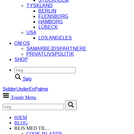
STOCKHOLM
TYSKLAND
BERLIN
FLENSBORG
HAMBORG
LÜBECK
USA
LOS ANGELES
OM OS
SAMARBEJDSPARTNERE
PRIVATLIVSPOLITIK
SHOP
Søg
SidderUnderEnPalme
Toggle Menu
HJEM
BLOG
REJS MED TIL…
COOK ISLANDS