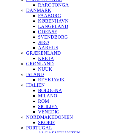
RAROTONGA
DANMARK
FAABORG
KØBENHAVN
LANGELAND
ODENSE
SVENDBORG
ÆRØ
AARHUS
GRÆKENLAND
KRETA
GRØNLAND
NUUK
ISLAND
REYKJAVIK
ITALIEN
BOLOGNA
MILANO
ROM
SICILIEN
VENEDIG
NORDMAKEDONIEN
SKOPJE
PORTUGAL