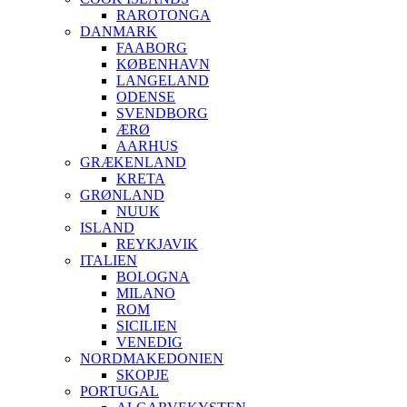
RAROTONGA
DANMARK
FAABORG
KØBENHAVN
LANGELAND
ODENSE
SVENDBORG
ÆRØ
AARHUS
GRÆKENLAND
KRETA
GRØNLAND
NUUK
ISLAND
REYKJAVIK
ITALIEN
BOLOGNA
MILANO
ROM
SICILIEN
VENEDIG
NORDMAKEDONIEN
SKOPJE
PORTUGAL