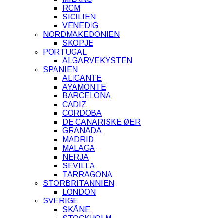
ROM
SICILIEN
VENEDIG
NORDMAKEDONIEN
SKOPJE
PORTUGAL
ALGARVEKYSTEN
SPANIEN
ALICANTE
AYAMONTE
BARCELONA
CADIZ
CORDOBA
DE CANARISKE ØER
GRANADA
MADRID
MALAGA
NERJA
SEVILLA
TARRAGONA
STORBRITANNIEN
LONDON
SVERIGE
SKÅNE