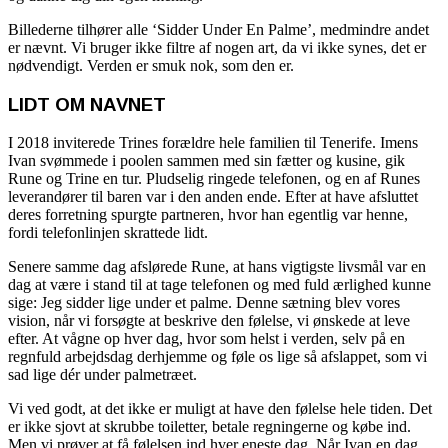
Billederne tilhører alle ‘Sidder Under En Palme’, medmindre andet
er nævnt. Vi bruger ikke filtre af nogen art, da vi ikke synes, det er
nødvendigt. Verden er smuk nok, som den er.
LIDT OM NAVNET
I 2018 inviterede Trines forældre hele familien til Tenerife. Imens
Ivan svømmede i poolen sammen med sin fætter og kusine, gik
Rune og Trine en tur. Pludselig ringede telefonen, og en af ​​Runes
leverandører til baren var i den anden ende. Efter at have afsluttet
deres forretning spurgte partneren, hvor han egentlig var henne,
fordi telefonlinjen skrattede lidt.
Senere samme dag afslørede Rune, at hans vigtigste livsmål var en
dag at være i stand til at tage telefonen og med fuld ærlighed kunne
sige: Jeg sidder lige under et palme. Denne sætning blev vores
vision, når vi forsøgte at beskrive den følelse, vi ønskede at leve
efter. At vågne op hver dag, hvor som helst i verden, selv på en
regnfuld arbejdsdag derhjemme og føle os lige så afslappet, som vi
sad lige dér under palmetræet.
Vi ved godt, at det ikke er muligt at have den følelse hele tiden. Det
er ikke sjovt at skrubbe toiletter, betale regningerne og købe ind.
Men vi prøver at få følelsen ind hver eneste dag. Når Ivan en dag