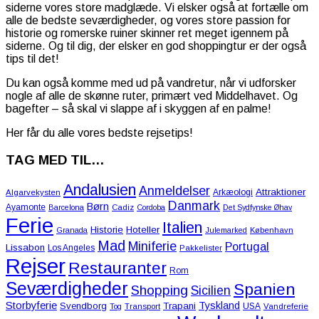
siderne vores store madglæde. Vi elsker også at fortælle om
alle de bedste seværdigheder, og vores store passion for
historie og romerske ruiner skinner ret meget igennem på
siderne. Og til dig, der elsker en god shoppingtur er der også
tips til det!
Du kan også komme med ud på vandretur, når vi udforsker
nogle af alle de skønne ruter, primært ved Middelhavet. Og
bagefter – så skal vi slappe af i skyggen af en palme!
Her får du alle vores bedste rejsetips!
TAG MED TIL…
Andalusien
Anmeldelser
Attraktioner
Arkæologi
Algarvekysten
Danmark
Børn
Ayamonte
Barcelona
Cadiz
Cordoba
Det Sydfynske Øhav
Ferie
Italien
Historie
Hoteller
Granada
Julemarked
København
Mad
Miniferie
Portugal
Lissabon
Los Angeles
Pakkelister
Rejser
Restauranter
Rom
Seværdigheder
Spanien
Shopping
Sicilien
Storbyferie
Tyskland
Svendborg
Trapani
USA
Tog
Transport
Vandreferie