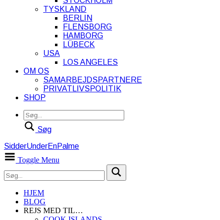
STOCKHOLM
TYSKLAND
BERLIN
FLENSBORG
HAMBORG
LÜBECK
USA
LOS ANGELES
OM OS
SAMARBEJDSPARTNERE
PRIVATLIVSPOLITIK
SHOP
Søg
SidderUnderEnPalme
Toggle Menu
HJEM
BLOG
REJS MED TIL…
COOK ISLANDS