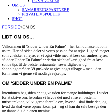
LOS ANGELES
OM OS
SAMARBEJDSPARTNERE
PRIVATLIVSPOLITIK
SHOP
FORSIDE
»
OM OS
LIDT OM OS…
Velkommen til ‘Sidder Under En Palme’ – her kan du læse lidt om
os tre. Her på siden deler vi vores passion for at rejse. Lige så meget
som vi elsker at rejse, er vi også vilde med at læse om andres rejser.
‘Sidder Under En Palme’ er derfor skabt af kærlighed fra at læse
solide tips til de bedste restauranter, seværdigheder og
shoppingområder. Vi ønskede at give noget tilbage – men i den
form, som vi gerne vil modtage rejsetips.
OM ‘SIDDER UNDER EN PALME’
Intentionen bag siden er at give uden for mange holdninger. I stedet
for at skrive om, hvordan vi havde det med at se en bestemt
turistattraktion, vil vi gerne fortælle om, hvor du skal finde den, og
hvad du skal være opmærksom på – og så kan du selv besøge den
og danne dig din egen mening.