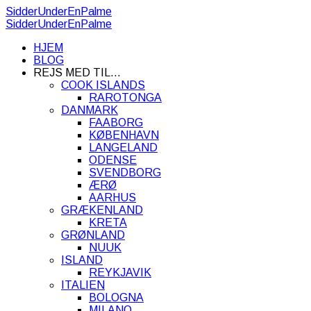
SidderUnderEnPalme
SidderUnderEnPalme
HJEM
BLOG
REJS MED TIL…
COOK ISLANDS
RAROTONGA
DANMARK
FAABORG
KØBENHAVN
LANGELAND
ODENSE
SVENDBORG
ÆRØ
AARHUS
GRÆKENLAND
KRETA
GRØNLAND
NUUK
ISLAND
REYKJAVIK
ITALIEN
BOLOGNA
MILANO