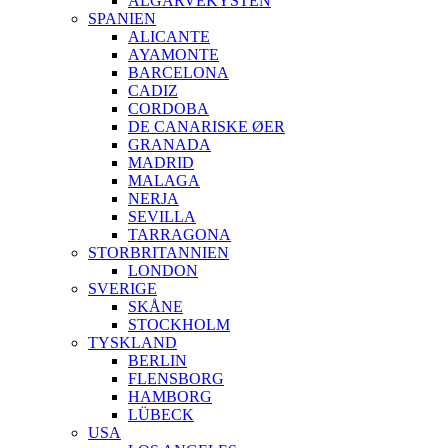
ALGARVEKYSTEN
SPANIEN
ALICANTE
AYAMONTE
BARCELONA
CADIZ
CORDOBA
DE CANARISKE ØER
GRANADA
MADRID
MALAGA
NERJA
SEVILLA
TARRAGONA
STORBRITANNIEN
LONDON
SVERIGE
SKÅNE
STOCKHOLM
TYSKLAND
BERLIN
FLENSBORG
HAMBORG
LÜBECK
USA