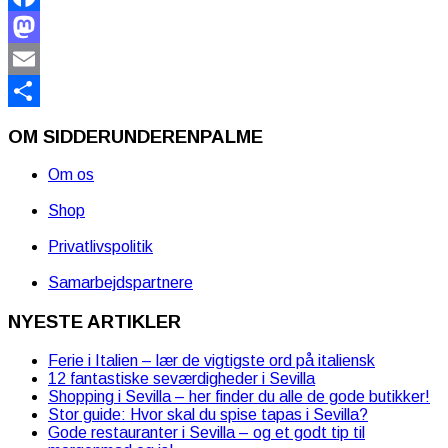
Facebook
Mastodon
Email
Share
OM SIDDERUNDERENPALME
Om os
Shop
Privatlivspolitik
Samarbejdspartnere
NYESTE ARTIKLER
Ferie i Italien – lær de vigtigste ord på italiensk
12 fantastiske seværdigheder i Sevilla
Shopping i Sevilla – her finder du alle de gode butikker!
Stor guide: Hvor skal du spise tapas i Sevilla?
Gode restauranter i Sevilla – og et godt tip til