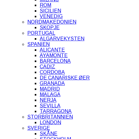
ROM
SICILIEN
VENEDIG
NORDMAKEDONIEN
SKOPJE
PORTUGAL
ALGARVEKYSTEN
SPANIEN
ALICANTE
AYAMONTE
BARCELONA
CADIZ
CORDOBA
DE CANARISKE ØER
GRANADA
MADRID
MALAGA
NERJA
SEVILLA
TARRAGONA
STORBRITANNIEN
LONDON
SVERIGE
SKÅNE