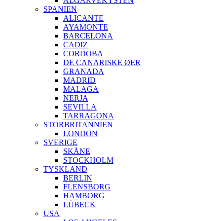
ALGARVEKYSTEN
SPANIEN
ALICANTE
AYAMONTE
BARCELONA
CADIZ
CORDOBA
DE CANARISKE ØER
GRANADA
MADRID
MALAGA
NERJA
SEVILLA
TARRAGONA
STORBRITANNIEN
LONDON
SVERIGE
SKÅNE
STOCKHOLM
TYSKLAND
BERLIN
FLENSBORG
HAMBORG
LÜBECK
USA