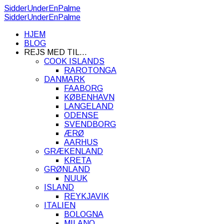
SidderUnderEnPalme
SidderUnderEnPalme
HJEM
BLOG
REJS MED TIL…
COOK ISLANDS
RAROTONGA
DANMARK
FAABORG
KØBENHAVN
LANGELAND
ODENSE
SVENDBORG
ÆRØ
AARHUS
GRÆKENLAND
KRETA
GRØNLAND
NUUK
ISLAND
REYKJAVIK
ITALIEN
BOLOGNA
MILANO