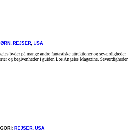
BØRN
,
REJSER
,
USA
ngeles byder på mange andre fantastiske attraktioner og seværdigheder
oncerter og begivenheder i guiden Los Angeles Magazine. Seværdigheder
EGORI:
REJSER
,
USA