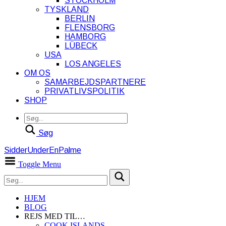
STOCKHOLM
TYSKLAND
BERLIN
FLENSBORG
HAMBORG
LÜBECK
USA
LOS ANGELES
OM OS
SAMARBEJDSPARTNERE
PRIVATLIVSPOLITIK
SHOP
Søg
SidderUnderEnPalme
Toggle Menu
HJEM
BLOG
REJS MED TIL…
COOK ISLANDS