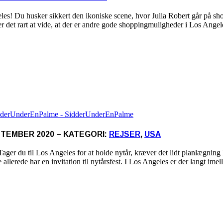
s! Du husker sikkert den ikoniske scene, hvor Julia Robert går på sh
r det rart at vide, at der er andre gode shoppingmuligheder i Los Ange
PTEMBER 2020 – KATEGORI:
REJSER
,
USA
Tager du til Los Angeles for at holde nytår, kræver det lidt planlægning
e allerede har en invitation til nytårsfest. I Los Angeles er der langt im