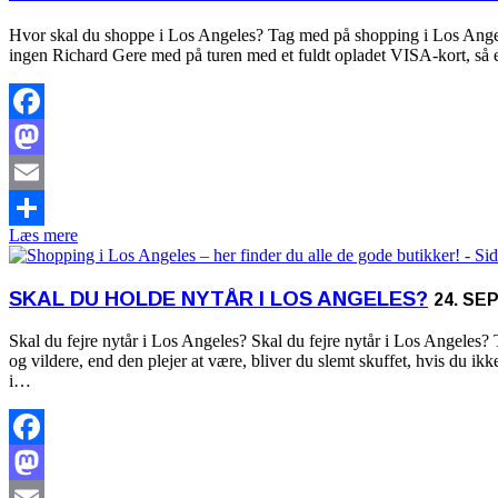
Hvor skal du shoppe i Los Angeles? Tag med på shopping i Los Angele
ingen Richard Gere med på turen med et fuldt opladet VISA-kort, så e
Facebook
Mastodon
Email
Læs mere
Share
SKAL DU HOLDE NYTÅR I LOS ANGELES?
24. SE
Skal du fejre nytår i Los Angeles? Skal du fejre nytår i Los Angeles? 
og vildere, end den plejer at være, bliver du slemt skuffet, hvis du ikk
i…
Facebook
Mastodon