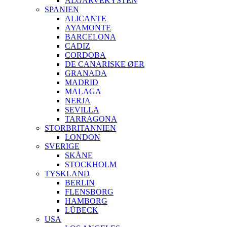
ALGARVEKYSTEN
SPANIEN
ALICANTE
AYAMONTE
BARCELONA
CADIZ
CORDOBA
DE CANARISKE ØER
GRANADA
MADRID
MALAGA
NERJA
SEVILLA
TARRAGONA
STORBRITANNIEN
LONDON
SVERIGE
SKÅNE
STOCKHOLM
TYSKLAND
BERLIN
FLENSBORG
HAMBORG
LÜBECK
USA