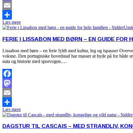
Mastodon
Email
Læs mere
Share
FERIE I LISSABON MED BØRN – EN GUIDE FOR H
Lissabon med børn – en ferie fyldt med kultur, leg og ispauser Overve
voksne. Den portugisiske hovedstad har masser at byde på for både små
nata og historie med sporvogne.…
Facebook
Mastodon
Email
Læs mere
Share
DAGSTUR TIL CASCAIS – MED STRANDLIV, KON