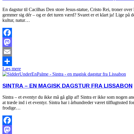
En dagstur til Cacilhas Den store Jesus-statue, Cristo Rei, troner ov
gemmer sig dér – og er det turen værd? Svaret er et klart ja! Lige på de
kultur, natur…
Facebook
Mastodon
Email
Læs mere
Share
SINTRA – EN MAGISK DAGSTUR FRA LISSABON
Sintra – et eventyr du ikke må gå glip af! Sintra er ikke som nogen a
at træde ind i et eventyr. Sintra har i århundreder været tilflugtssted
frodige…
Facebook