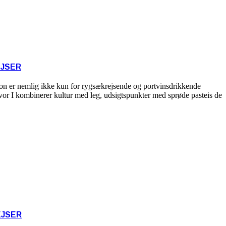
JSER
abon er nemlig ikke kun for rygsækrejsende og portvinsdrikkende
hvor I kombinerer kultur med leg, udsigtspunkter med sprøde pasteis de
EJSER