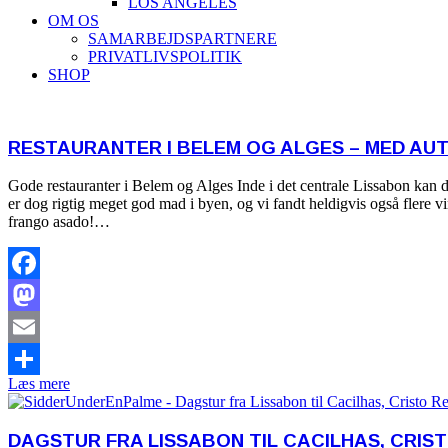
LOS ANGELES
OM OS
SAMARBEJDSPARTNERE
PRIVATLIVSPOLITIK
SHOP
RESTAURANTER I BELEM OG ALGES – MED AU
Gode restauranter i Belem og Alges Inde i det centrale Lissabon kan det
er dog rigtig meget god mad i byen, og vi fandt heldigvis også flere v
frango asado!…
Facebook
Mastodon
Email
Læs mere
Share
DAGSTUR FRA LISSABON TIL CACILHAS, CRIST