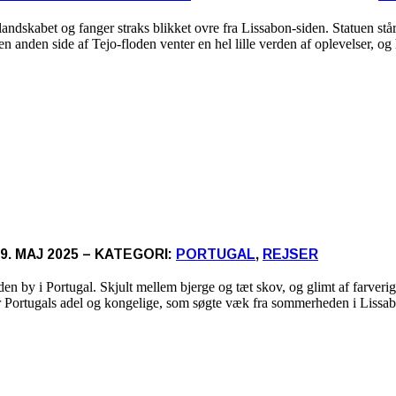
er landskabet og fanger straks blikket ovre fra Lissabon-siden. Statuen
n anden side af Tejo-floden venter en hel lille verden af oplevelser, og h
9. MAJ 2025 – KATEGORI:
PORTUGAL
,
REJSER
nden by i Portugal. Skjult mellem bjerge og tæt skov, og glimt af farve
 for Portugals adel og kongelige, som søgte væk fra sommerheden i Lissab