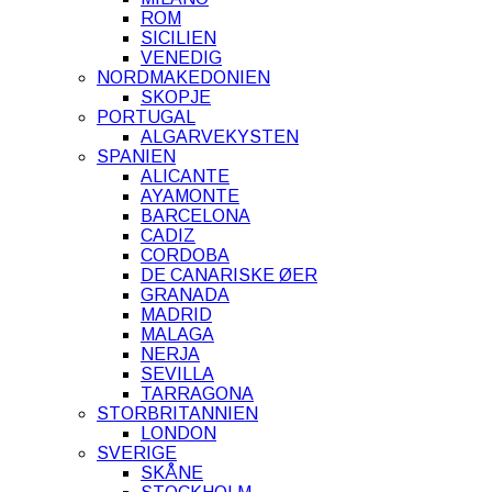
ROM
SICILIEN
VENEDIG
NORDMAKEDONIEN
SKOPJE
PORTUGAL
ALGARVEKYSTEN
SPANIEN
ALICANTE
AYAMONTE
BARCELONA
CADIZ
CORDOBA
DE CANARISKE ØER
GRANADA
MADRID
MALAGA
NERJA
SEVILLA
TARRAGONA
STORBRITANNIEN
LONDON
SVERIGE
SKÅNE