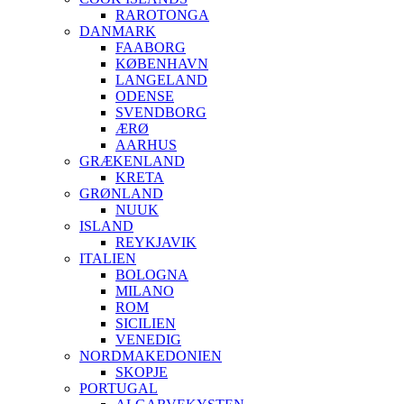
RAROTONGA
DANMARK
FAABORG
KØBENHAVN
LANGELAND
ODENSE
SVENDBORG
ÆRØ
AARHUS
GRÆKENLAND
KRETA
GRØNLAND
NUUK
ISLAND
REYKJAVIK
ITALIEN
BOLOGNA
MILANO
ROM
SICILIEN
VENEDIG
NORDMAKEDONIEN
SKOPJE
PORTUGAL