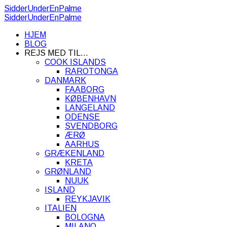
SidderUnderEnPalme
SidderUnderEnPalme
HJEM
BLOG
REJS MED TIL…
COOK ISLANDS
RAROTONGA
DANMARK
FAABORG
KØBENHAVN
LANGELAND
ODENSE
SVENDBORG
ÆRØ
AARHUS
GRÆKENLAND
KRETA
GRØNLAND
NUUK
ISLAND
REYKJAVIK
ITALIEN
BOLOGNA
MILANO