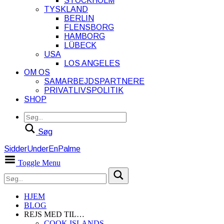
STOCKHOLM
TYSKLAND
BERLIN
FLENSBORG
HAMBORG
LÜBECK
USA
LOS ANGELES
OM OS
SAMARBEJDSPARTNERE
PRIVATLIVSPOLITIK
SHOP
Søg
SidderUnderEnPalme
Toggle Menu
HJEM
BLOG
REJS MED TIL…
COOK ISLANDS