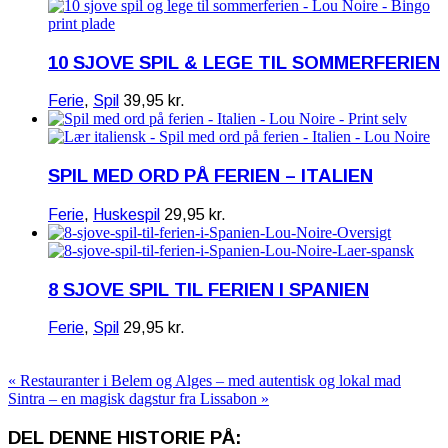
10 SJOVE SPIL & LEGE TIL SOMMERFERIEN
Ferie
,
Spil
39,95
kr.
SPIL MED ORD PÅ FERIEN – ITALIEN
Ferie
,
Huskespil
29,95
kr.
8 SJOVE SPIL TIL FERIEN I SPANIEN
Ferie
,
Spil
29,95
kr.
« Restauranter i Belem og Alges – med autentisk og lokal mad
Sintra – en magisk dagstur fra Lissabon »
DEL DENNE HISTORIE PÅ: