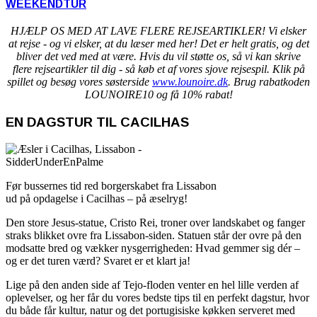
WEEKENDTUR
HJÆLP OS MED AT LAVE FLERE REJSEARTIKLER! Vi elsker
at rejse - og vi elsker, at du læser med her! Det er helt gratis, og det
bliver det ved med at være. Hvis du vil støtte os, så vi kan skrive
flere rejseartikler til dig - så køb et af vores sjove rejsespil. Klik på
spillet og besøg vores søsterside
www.lounoire.dk
. Brug rabatkoden
LOUNOIRE10 og få 10% rabat!
EN DAGSTUR TIL CACILHAS
Før bussernes tid red borgerskabet fra Lissabon
ud på opdagelse i Cacilhas – på æselryg!
Den store Jesus-statue, Cristo Rei, troner over landskabet og fanger
straks blikket ovre fra Lissabon-siden. Statuen står der ovre på den
modsatte bred og vækker nysgerrigheden: Hvad gemmer sig dér –
og er det turen værd? Svaret er et klart ja!
Lige på den anden side af Tejo-floden venter en hel lille verden af
oplevelser, og her får du vores bedste tips til en perfekt dagstur, hvor
du både får kultur, natur og det portugisiske køkken serveret med