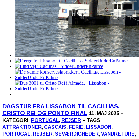
DAGSTUR FRA LISSABON TIL CACILHAS,
CRISTO REI OG PONTO FINAL
11. MAJ 2025 –
KATEGORI:
PORTUGAL
,
REJSER
– TAGS:
ATTRAKTIONER
,
CASCAIS
,
FERIE
,
LISSABON
,
PORTUGAL
,
REJSER
,
SEVÆRDIGHEDER
,
VANDRETURE
,