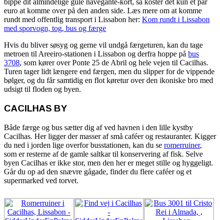
bippe dit almindelige gule navegante-kort, så koster det kun et par
euro at komme over på den anden side. Læs mere om at komme
rundt med offentlig transport i Lissabon her:
Kom rundt i Lissabon
med sporvogn, tog, bus og færge
Hvis du bliver søsyg og gerne vil undgå færgeturen, kan du tage
metroen til Areeiro-stationen i Lissabon og derfra hoppe på
bus
3708
, som kører over Ponte 25 de Abril og hele vejen til Cacilhas.
Turen tager lidt længere end færgen, men du slipper for de vippende
bølger, og du får samtidig en flot køretur over den ikoniske bro med
udsigt til floden og byen.
CACILHAS BY
Både færge og bus sætter dig af ved havnen i den lille kystby
Cacilhas. Her ligger der masser af små caféer og restauranter. Kigger
du ned i jorden lige overfor busstationen, kan du se
romerruiner
,
som er resterne af de gamle saltkar til konservering af fisk. Selve
byen Cacilhas er ikke stor, men den her er meget stille og hyggeligt.
Går du op ad den snævre gågade, finder du flere caféer og et
supermarked ved torvet.