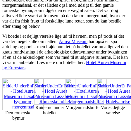
morgenmadssal, er det således også med udsigt til den gamle
romerske bymur, som udgør den ene væg af salen. Det var dog
allivevel ikke svært at fokusere på den lækre morgenmad, hvor der
var alt fra frisk frugt til forskellige lune retter, som du kan bestille
efter smag og behov.
Vi boede i et dejligt værelse lige ud til havnen, men på trods af det
var der meget stille om natten.
Áurea Museum
har også en spa-
afdeling og pool – men højdepunktet på hotellet var nu alligevel den
gratis rundvisning i de arkæologiske udgravninger under bygningen
af en af de arkæologer, som var med til at udgrave ruinerne. Det kan
vi varmt anbefale! Læs mere om hotellet her:
Hotel Áurea Museum
by Eurostars
Ruinerne under
Morgenmadsbuffet
Vores dejlige
Den romerske
hotellet
værelse
bymur