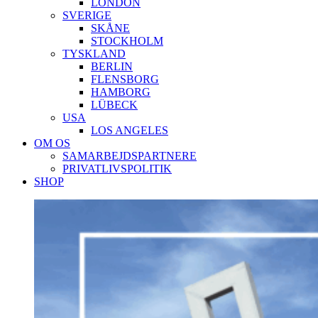
LONDON
SVERIGE
SKÅNE
STOCKHOLM
TYSKLAND
BERLIN
FLENSBORG
HAMBORG
LÜBECK
USA
LOS ANGELES
OM OS
SAMARBEJDSPARTNERE
PRIVATLIVSPOLITIK
SHOP