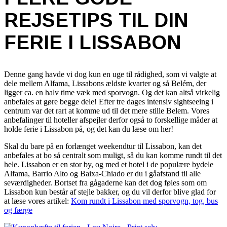
REJSETIPS TIL DIN
FERIE I LISSABON
Denne gang havde vi dog kun en uge til rådighed, som vi valgte at
dele mellem Alfama, Lissabons ældste kvarter og så Belém, der
ligger ca. en halv time væk med sporvogn. Og det kan altså virkelig
anbefales at gøre begge dele! Efter tre dages intensiv sightseeing i
centrum var det rart at komme ud til det mere stille Belem. Vores
anbefalinger til hoteller afspejler derfor også to forskellige måder at
holde ferie i Lissabon på, og det kan du læse om her!
Skal du bare på en forlænget weekendtur til Lissabon, kan det
anbefales at bo så centralt som muligt, så du kan komme rundt til det
hele. Lissabon er en stor by, og med et hotel i de populære bydele
Alfama, Barrio Alto og Baixa-Chiado er du i gåafstand til alle
seværdigheder. Bortset fra gågaderne kan det dog føles som om
Lissabon kun består af stejle bakker, og du vil derfor blive glad for
at læse vores artikel:
Kom rundt i Lissabon med sporvogn, tog, bus
og færge