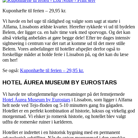
Kuponhæfte til ferien – 29,95 kr.
Vi havde en hel uge til rådighed og valgte som sagt at starte i
Alfama, Lissabons ældste kvarter. Herefter rykkede vi ud til bydelen
Belem, der ligger ca. en halv time væk med sporvogn. Og det kan
altså virkelig anbefales at gøre begge dele! Efter tre dages intensiv
sightseeing i centrum var det rart at komme ud til det mere stille
Belem. Vores anbefalinger til hoteller afspejler derfor også to
forskellige måder at holde ferie i Lissabon på, og det kan du læse
om her!
Se også:
Kuponhæfte til ferien – 29,95 kr.
HOTEL ÁUREA MUSEUM BY EUROSTARS
Vi havde tre uforglemmelige overnatninger på det femstjernede
Hotel Áurea Museum by Eurostars
i Lissabon, som ligger i Alfama
helt nede ved Tejo-floden og 5-10 minutters gang fra gågaden.
Hotellet er en perfekt kombination af historie, luksus og virkelig god
morgenmad. Vi elsker jo romersk historie, og hotellet blev valgt
udfra de romerske ruiner i kælderen.
Hotellet er indrettet i en historisk bygning med en permanent
arkæologisk udstilling. Når du spiser morgenmad i den smukke