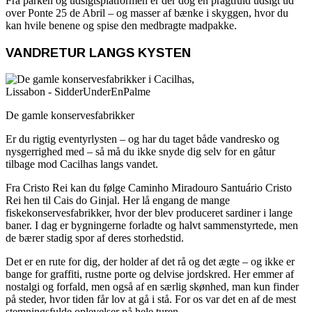
Fra parken og udsigtsplatformen er der dog en pragtfuld udsigt ud
over Ponte 25 de Abril – og masser af bænke i skyggen, hvor du
kan hvile benene og spise den medbragte madpakke.
VANDRETUR LANGS KYSTEN
De gamle konservesfabrikker
Er du rigtig eventyrlysten – og har du taget både vandresko og
nysgerrighed med – så må du ikke snyde dig selv for en gåtur
tilbage mod Cacilhas langs vandet.
Fra Cristo Rei kan du følge Caminho Miradouro Santuário Cristo
Rei hen til Cais do Ginjal. Her lå engang de mange
fiskekonservesfabrikker, hvor der blev produceret sardiner i lange
baner. I dag er bygningerne forladte og halvt sammenstyrtede, men
de bærer stadig spor af deres storhedstid.
Det er en rute for dig, der holder af det rå og det ægte – og ikke er
bange for graffiti, rustne porte og delvise jordskred. Her emmer af
nostalgi og forfald, men også af en særlig skønhed, man kun finder
på steder, hvor tiden får lov at gå i stå. For os var det en af de mest
stemningsfulde oplevelser på hele turen.