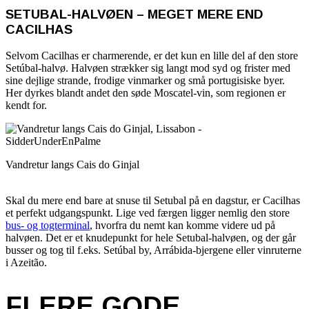
SETUBAL-HALVØEN – MEGET MERE END
CACILHAS
Selvom Cacilhas er charmerende, er det kun en lille del af den store
Setúbal-halvø. Halvøen strækker sig langt mod syd og frister med
sine dejlige strande, frodige vinmarker og små portugisiske byer.
Her dyrkes blandt andet den søde Moscatel-vin, som regionen er
kendt for.
Vandretur langs Cais do Ginjal
Skal du mere end bare at snuse til Setubal på en dagstur, er Cacilhas
et perfekt udgangspunkt. Lige ved færgen ligger nemlig den store
bus- og togterminal
, hvorfra du nemt kan komme videre ud på
halvøen. Det er et knudepunkt for hele Setubal-halvøen, og der går
busser og tog til f.eks. Setúbal by, Arrábida-bjergene eller vinruterne
i Azeitão.
FLERE GODE