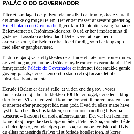
PALÁCIO DO GOVERNADOR
Efter et par dage i det pulserende turistliv i centrum rykkede vi ud til
det smukke og rolige Belem. Her er der masser af seværdigheder og
Hotel Palácio do Governador
ligger kun 10 minutters gang fra både
Belem-tårnet og Jerónimos-klosteret. Og så er her i modsætning til
gaderne i Lissabon aldeles fladt! Det er værd at tage med i
overvejelserne, for Belem er helt ideel for dig, som har klapvogn
med eller er gangbesværet.
Endnu engang var det lykkedes os at finde et hotel med romerruiner,
og ved indgangen kunne vi således nyde romernes garumfabrik. Det
femstjernede
Palácio do Governador
er indrettet i det smukke gamle
guvenørpalads, der er nænsomt restaureret og forvandlet til et
luksuriøst boutiquehotel.
Herude i Belem er der så stille, at vi den ene dag sov i vores
fantastiske seng – helt til klokken 10! Det er noget, der ellers aldrig
sker for os. Vi var lige ved at komme for sent til morgenmaden, som
er anrettet efter princippet lidt, men godt. Hvad du ellers måtte have
lyst til kan bestilles hos kokken, som kommer rundt og hilser på
gæsterne – ligesom i en rigtig aftenrestaurant. Det var helt igennem
fornemt og meget lækkert. Spaområdet, Felicitás Spa, omfatter både
en indendørs og en udendørs pool, spa, sauna og tyrkisk bad. Hvis
du ellers nogensinde får lyst til at forlade hotellet igen, så kører