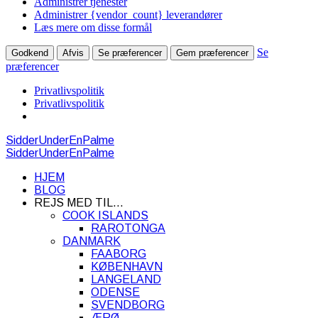
Administrer tjenester
Administrer {vendor_count} leverandører
Læs mere om disse formål
Se
Godkend
Afvis
Se præferencer
Gem præferencer
præferencer
Privatlivspolitik
Privatlivspolitik
SidderUnderEnPalme
SidderUnderEnPalme
HJEM
BLOG
REJS MED TIL…
COOK ISLANDS
RAROTONGA
DANMARK
FAABORG
KØBENHAVN
LANGELAND
ODENSE
SVENDBORG
ÆRØ