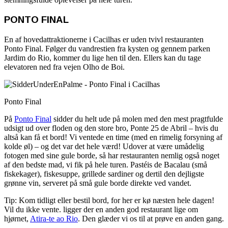
PONTO FINAL
En af hovedattraktionerne i Cacilhas er uden tvivl restauranten
Ponto Final. Følger du vandrestien fra kysten og gennem parken
Jardim do Rio, kommer du lige hen til den. Ellers kan du tage
elevatoren ned fra vejen Olho de Boi.
Ponto Final
På
Ponto Final
sidder du helt ude på molen med den mest pragtfulde
udsigt ud over floden og den store bro, Ponte 25 de Abril – hvis du
altså kan få et bord! Vi ventede en time (med en rimelig forsyning af
kolde øl) – og det var det hele værd! Udover at være umådelig
fotogen med sine gule borde, så har restauranten nemlig også noget
af den bedste mad, vi fik på hele turen. Pastéis de Bacalau (små
fiskekager), fiskesuppe, grillede sardiner og dertil den dejligste
grønne vin, serveret på små gule borde direkte ved vandet.
Tip: Kom tidligt eller bestil bord, for her er kø næsten hele dagen!
Vil du ikke vente. ligger der en anden god restaurant lige om
hjørnet,
Atira-te ao Rio
. Den glæder vi os til at prøve en anden gang.