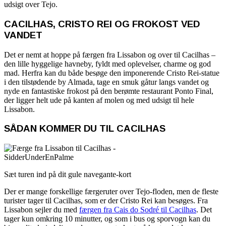
udsigt over Tejo.
CACILHAS, CRISTO REI OG FROKOST VED
VANDET
Det er nemt at hoppe på færgen fra Lissabon og over til Cacilhas –
den lille hyggelige havneby, fyldt med oplevelser, charme og god
mad. Herfra kan du både besøge den imponerende Cristo Rei-statue
i den tilstødende by Almada, tage en smuk gåtur langs vandet og
nyde en fantastiske frokost på den berømte restaurant Ponto Final,
der ligger helt ude på kanten af molen og med udsigt til hele
Lissabon.
SÅDAN KOMMER DU TIL CACILHAS
Sæt turen ind på dit gule navegante-kort
Der er mange forskellige færgeruter over Tejo-floden, men de fleste
turister tager til Cacilhas, som er der Cristo Rei kan besøges. Fra
Lissabon sejler du med
færgen fra Cais do Sodré til Cacilhas
. Det
tager kun omkring 10 minutter, og som i bus og sporvogn kan du