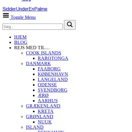
SidderUnderEnPalme
Toggle Menu
HJEM
BLOG
REJS MED TIL…
COOK ISLANDS
RAROTONGA
DANMARK
FAABORG
KØBENHAVN
LANGELAND
ODENSE
SVENDBORG
ÆRØ
AARHUS
GRÆKENLAND
KRETA
GRØNLAND
NUUK
ISLAND