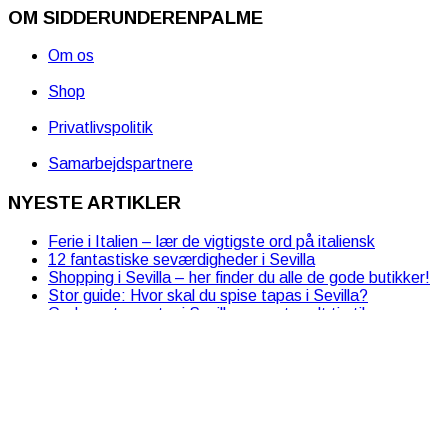
OM SIDDERUNDERENPALME
Om os
Shop
Privatlivspolitik
Samarbejdspartnere
NYESTE ARTIKLER
Ferie i Italien – lær de vigtigste ord på italiensk
12 fantastiske seværdigheder i Sevilla
Shopping i Sevilla – her finder du alle de gode butikker!
Stor guide: Hvor skal du spise tapas i Sevilla?
Gode restauranter i Sevilla – og et godt tip til
morgenmad og is!
LÆS OGSÅ OM…
Danmark
Ferie med børn
Cook Islands
Grækenland
Grønland
Rejser
Italien
Portugal