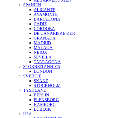
ALGARVEKYSTEN
SPANIEN
ALICANTE
AYAMONTE
BARCELONA
CADIZ
CORDOBA
DE CANARISKE ØER
GRANADA
MADRID
MALAGA
NERJA
SEVILLA
TARRAGONA
STORBRITANNIEN
LONDON
SVERIGE
SKÅNE
STOCKHOLM
TYSKLAND
BERLIN
FLENSBORG
HAMBORG
LÜBECK
USA