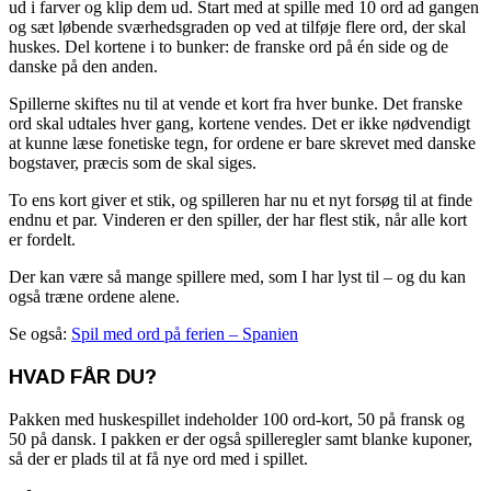
ud i farver og klip dem ud. Start med at spille med 10 ord ad gangen
og sæt løbende sværhedsgraden op ved at tilføje flere ord, der skal
huskes. Del kortene i to bunker: de franske ord på én side og de
danske på den anden.
Spillerne skiftes nu til at vende et kort fra hver bunke. Det franske
ord skal udtales hver gang, kortene vendes. Det er ikke nødvendigt
at kunne læse fonetiske tegn, for ordene er bare skrevet med danske
bogstaver, præcis som de skal siges.
To ens kort giver et stik, og spilleren har nu et nyt forsøg til at finde
endnu et par. Vinderen er den spiller, der har flest stik, når alle kort
er fordelt.
Der kan være så mange spillere med, som I har lyst til – og du kan
også træne ordene alene.
Se også:
Spil med ord på ferien – Spanien
HVAD FÅR DU?
Pakken med huskespillet indeholder 100 ord-kort, 50 på fransk og
50 på dansk. I pakken er der også spilleregler samt blanke kuponer,
så der er plads til at få nye ord med i spillet.