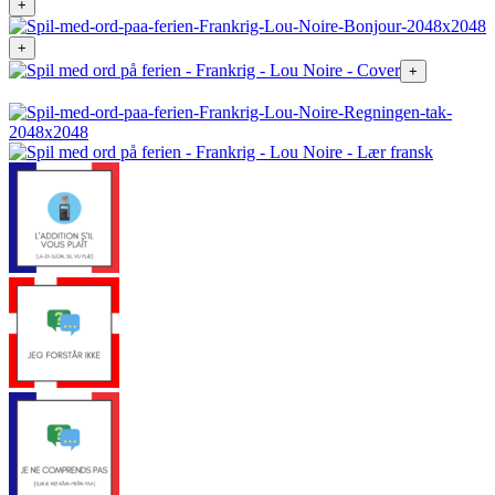
+
+
+