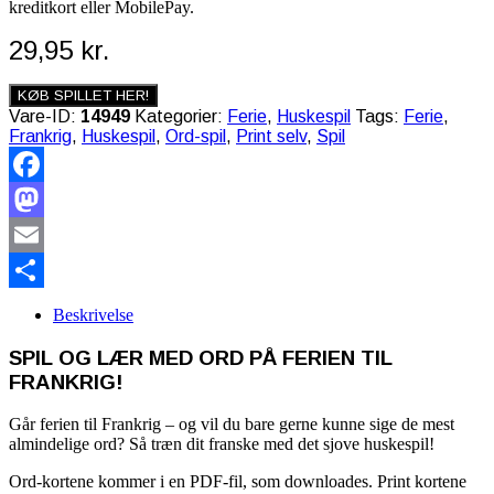
kreditkort eller MobilePay.
29,95
kr.
KØB SPILLET HER!
Vare-ID:
14949
Kategorier:
Ferie
,
Huskespil
Tags:
Ferie
,
Frankrig
,
Huskespil
,
Ord-spil
,
Print selv
,
Spil
Facebook
Mastodon
Email
Share
Beskrivelse
SPIL OG LÆR MED ORD PÅ FERIEN TIL
FRANKRIG!
Går ferien til Frankrig – og vil du bare gerne kunne sige de mest
almindelige ord? Så træn dit franske med det sjove huskespil!
Ord-kortene kommer i en PDF-fil, som downloades. Print kortene