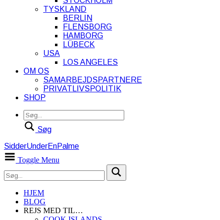
STOCKHOLM
TYSKLAND
BERLIN
FLENSBORG
HAMBORG
LÜBECK
USA
LOS ANGELES
OM OS
SAMARBEJDSPARTNERE
PRIVATLIVSPOLITIK
SHOP
Søg
SidderUnderEnPalme
Toggle Menu
HJEM
BLOG
REJS MED TIL…
COOK ISLANDS