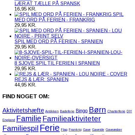
LÆR AT TÆLLE PÅ SPANSK
16,95
KR.
SPIL
MED ORD PÅ FERIEN - FRANKRIG
29,95
KR.
SPIL MED ORD PÅ FERIEN - SPANIEN
29,95
KR.
8 SJOVE SPIL TIL FERIEN I SPANIEN
29,95
KR.
REJS & LÆR: SPANIEN
44,95
KR.
FIND NOGET OM:
Børn
Aktivitetshæfte
Bingo
Antikken
Badeferie
Charterferie
DIY
Familie
Familieaktiviteter
England
Ferie
Familiespil
Flag
Frankrig
Gave
Gaveide
Gaveæsker