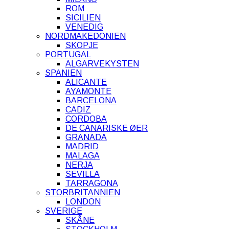
ROM
SICILIEN
VENEDIG
NORDMAKEDONIEN
SKOPJE
PORTUGAL
ALGARVEKYSTEN
SPANIEN
ALICANTE
AYAMONTE
BARCELONA
CADIZ
CORDOBA
DE CANARISKE ØER
GRANADA
MADRID
MALAGA
NERJA
SEVILLA
TARRAGONA
STORBRITANNIEN
LONDON
SVERIGE
SKÅNE