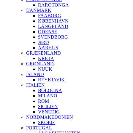
RAROTONGA
DANMARK
FAABORG
KØBENHAVN
LANGELAND
ODENSE
SVENDBORG
ÆRØ
AARHUS
GRÆKENLAND
KRETA
GRØNLAND
NUUK
ISLAND
REYKJAVIK
ITALIEN
BOLOGNA
MILANO
ROM
SICILIEN
VENEDIG
NORDMAKEDONIEN
SKOPJE
PORTUGAL