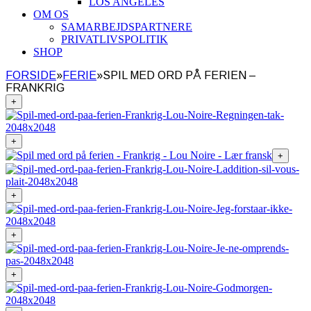
LOS ANGELES
OM OS
SAMARBEJDSPARTNERE
PRIVATLIVSPOLITIK
SHOP
FORSIDE
»
FERIE
»
SPIL MED ORD PÅ FERIEN –
FRANKRIG
+
+
+
+
+
+