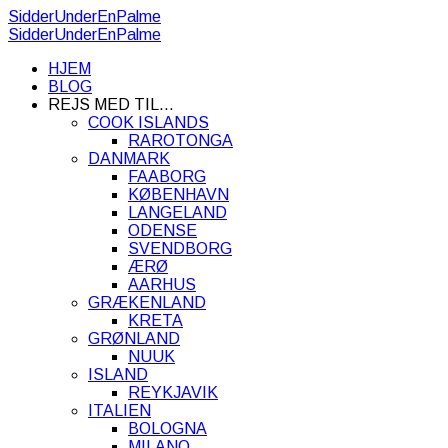
SidderUnderEnPalme
SidderUnderEnPalme
HJEM
BLOG
REJS MED TIL…
COOK ISLANDS
RAROTONGA
DANMARK
FAABORG
KØBENHAVN
LANGELAND
ODENSE
SVENDBORG
ÆRØ
AARHUS
GRÆKENLAND
KRETA
GRØNLAND
NUUK
ISLAND
REYKJAVIK
ITALIEN
BOLOGNA
MILANO