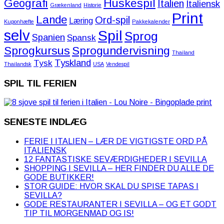
Huskespil
Geografi
Italien
Italiensk
Grækenland
Historie
Print
Lande
Ord-spil
Læring
Kuponhæfte
Pakkekalender
selv
Spil
Sprog
Spanien
Spansk
Sprogkursus
Sprogundervisning
Thailand
Tyskland
Tysk
Thailandsk
USA
Vendespil
SPIL TIL FERIEN
SENESTE INDLÆG
FERIE I ITALIEN – LÆR DE VIGTIGSTE ORD PÅ
ITALIENSK
12 FANTASTISKE SEVÆRDIGHEDER I SEVILLA
SHOPPING I SEVILLA – HER FINDER DU ALLE DE
GODE BUTIKKER!
STOR GUIDE: HVOR SKAL DU SPISE TAPAS I
SEVILLA?
GODE RESTAURANTER I SEVILLA – OG ET GODT
TIP TIL MORGENMAD OG IS!