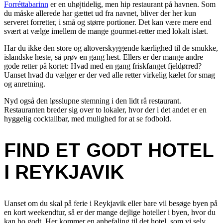
Forréttabarinn
er en uhøjtidelig, men hip restaurant på havnen. Som
du måske allerede har gættet ud fra navnet, bliver der her kun
serveret forretter, i små og større portioner. Det kan være mere end
svært at vælge imellem de mange gourmet-retter med lokalt islæt.
Har du ikke den store og altoverskyggende kærlighed til de smukke,
islandske heste, så prøv en gang hest. Ellers er der mange andre
gode retter på kortet: Hvad med en gang friskfanget fjeldørred?
Uanset hvad du vælger er der ved alle retter virkelig kælet for smag
og anretning.
Nyd også den løsslupne stemning i den lidt rå restaurant.
Restauranten breder sig over to lokaler, hvor der i det andet er en
hyggelig cocktailbar, med mulighed for at se fodbold.
FIND ET GODT HOTEL
I REYKJAVIK
Uanset om du skal på ferie i Reykjavik eller bare vil besøge byen på
en kort weekendtur, så er der mange dejlige hoteller i byen, hvor du
kan bo godt. Her kommer en anbefaling til det hotel, som vi selv