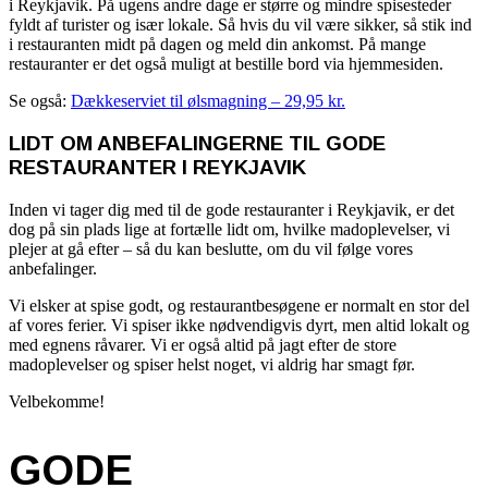
i Reykjavik. På ugens andre dage er større og mindre spisesteder
fyldt af turister og især lokale. Så hvis du vil være sikker, så stik ind
i restauranten midt på dagen og meld din ankomst. På mange
restauranter er det også muligt at bestille bord via hjemmesiden.
Se også:
Dækkeserviet til ølsmagning – 29,95 kr.
LIDT OM ANBEFALINGERNE TIL GODE
RESTAURANTER I REYKJAVIK
Inden vi tager dig med til de gode restauranter i Reykjavik, er det
dog på sin plads lige at fortælle lidt om, hvilke madoplevelser, vi
plejer at gå efter – så du kan beslutte, om du vil følge vores
anbefalinger.
Vi elsker at spise godt, og restaurantbesøgene er normalt en stor del
af vores ferier. Vi spiser ikke nødvendigvis dyrt, men altid lokalt og
med egnens råvarer. Vi er også altid på jagt efter de store
madoplevelser og spiser helst noget, vi aldrig har smagt før.
Velbekomme!
GODE