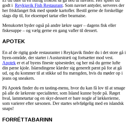
Er du bare til en hurtig frokost så gå ned til havnen. Her spiser du
godt i
Reykjavik Fish Restaurant
. Som navnet antyder, serveres der
her friskfanget fisk med sprøde kartofler. Bestil gerne de forskellige
slags dip til, for eksempel tartar eller bearnaise.
Menukortet byder også på andre lækre sager – dagens fisk eller
fiskesuppe – og vælg gerne en gang vafler til dessert.
APOTEK
En af de rigtig gode restauranter i Reykjavik finder du i det store gå i
byen-område, der starter i Austurstræti og fortsætter mod vest.
Apotek
er et af byens fineste spisesteder, og her må du gerne lufte
din pæne kjole. Islændingene klæder sig generelt pænt på for at gå
ud, og du kommer til at stikke ud fra mængden, hvis du møder op i
jeans og sneakers.
På Apotek finder du en tasting-menu, hvor du kan få lov til at smage
på alle de lækreste specialiteter, som Island kunne byde på. Røget
hval, lammetartar og en skyr-dessert er bare nogle af lækkerierne,
som varierer efter sæsonen. Der startes selvfølgelig med en islandsk
snaps!
FORRÉTTABARINN