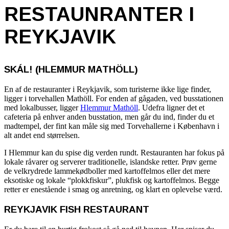
RESTAUNRANTER I
REYKJAVIK
SKÁL! (HLEMMUR MATHÖLL)
En af de restauranter i Reykjavik, som turisterne ikke lige finder,
ligger i torvehallen Mathöll. For enden af gågaden, ved busstationen
med lokalbusser, ligger
Hlemmur Mathöll
. Udefra ligner det et
cafeteria på enhver anden busstation, men går du ind, finder du et
madtempel, der fint kan måle sig med Torvehallerne i København i
alt andet end størrelsen.
I Hlemmur kan du spise dig verden rundt. Restauranten har fokus på
lokale råvarer og serverer traditionelle, islandske retter. Prøv gerne
de velkrydrede lammekødboller med kartoffelmos eller det mere
eksotiske og lokale “plokkfiskur”, plukfisk og kartoffelmos. Begge
retter er enestående i smag og anretning, og klart en oplevelse værd.
REYKJAVIK FISH RESTAURANT