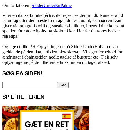
Om forfatteren:
SidderUnderEnPalme
Vi er en dansk familie på tre, der rejser verden rundt. Rune er altid
på udkig efter den næste fremragende restaurant, teenageren Ivan
giver råd om gratis wifi og sneakers-butikker, imens Trine konstant
spejder efter gode kjole- og skobutikker. Her får du vores bedste
rejsetips!
Og lige et lille P.S. Oplysningerne på SidderUnderEnPalme var
gældende på den dag, artiklen blev skrevet. Vi tager forbehold for
ændringer i åbningstider, nedlæggelse af busruter etc. Tjek selv
oplysningerne på de tilhørende links, inden du tager afsted.
SØG PÅ SIDEN!
Søg
efter:
SPIL TIL FERIEN