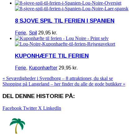
8 SJOVE SPIL TIL FERIEN I SPANIEN
Ferie
,
Spil
29,95
kr.
KUPONHÆFTE TIL FERIEN
Ferie
,
Kuponhæfter
29,95
kr.
« Seværdigheder i Svendborg – 8 attraktioner, du skal se
Shopping på Langeland – her finder du alle de gode butikker »
DEL DENNE HISTORIE PÅ:
Facebook
Twitter X
LinkedIn