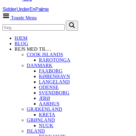
SidderUnderEnPalme
Toggle Menu
HJEM
BLOG
REJS MED TIL…
COOK ISLANDS
RAROTONGA
DANMARK
FAABORG
KØBENHAVN
LANGELAND
ODENSE
SVENDBORG
ÆRØ
AARHUS
GRÆKENLAND
KRETA
GRØNLAND
NUUK
ISLAND