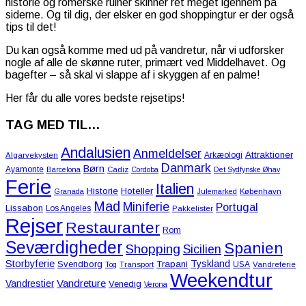
historie og romerske ruiner skinner ret meget igennem på
siderne. Og til dig, der elsker en god shoppingtur er der også
tips til det!
Du kan også komme med ud på vandretur, når vi udforsker
nogle af alle de skønne ruter, primært ved Middelhavet. Og
bagefter – så skal vi slappe af i skyggen af en palme!
Her får du alle vores bedste rejsetips!
TAG MED TIL…
Andalusien
Anmeldelser
Attraktioner
Arkæologi
Algarvekysten
Danmark
Børn
Ayamonte
Barcelona
Cadiz
Cordoba
Det Sydfynske Øhav
Ferie
Italien
Historie
Hoteller
Granada
Julemarked
København
Mad
Miniferie
Portugal
Lissabon
Los Angeles
Pakkelister
Rejser
Restauranter
Rom
Seværdigheder
Spanien
Shopping
Sicilien
Storbyferie
Tyskland
Svendborg
Trapani
USA
Tog
Transport
Vandreferie
Weekendtur
Vandreture
Vandrestier
Venedig
Verona