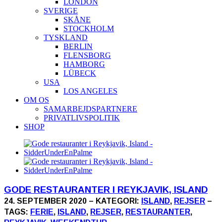
LONDON
SVERIGE
SKÅNE
STOCKHOLM
TYSKLAND
BERLIN
FLENSBORG
HAMBORG
LÜBECK
USA
LOS ANGELES
OM OS
SAMARBEJDSPARTNERE
PRIVATLIVSPOLITIK
SHOP
GODE RESTAURANTER I REYKJAVIK, ISLAND
24. SEPTEMBER 2020 – KATEGORI:
ISLAND
,
REJSER
–
TAGS:
FERIE
,
ISLAND
,
REJSER
,
RESTAURANTER
,