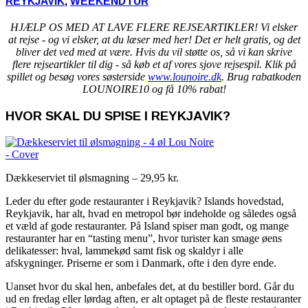
REYKJAVIK
,
WEEKENDTUR
HJÆLP OS MED AT LAVE FLERE REJSEARTIKLER! Vi elsker
at rejse - og vi elsker, at du læser med her! Det er helt gratis, og det
bliver det ved med at være. Hvis du vil støtte os, så vi kan skrive
flere rejseartikler til dig - så køb et af vores sjove rejsespil. Klik på
spillet og besøg vores søsterside
www.lounoire.dk
. Brug rabatkoden
LOUNOIRE10 og få 10% rabat!
HVOR SKAL DU SPISE I REYKJAVIK?
Dækkeserviet til ølsmagning – 29,95 kr.
Leder du efter gode restauranter i Reykjavik? Islands hovedstad,
Reykjavik, har alt, hvad en metropol bør indeholde og således også
et væld af gode restauranter. På Island spiser man godt, og mange
restauranter har en “tasting menu”, hvor turister kan smage øens
delikatesser: hval, lammekød samt fisk og skaldyr i alle
afskygninger. Priserne er som i Danmark, ofte i den dyre ende.
Uanset hvor du skal hen, anbefales det, at du bestiller bord. Går du
ud en fredag eller lørdag aften, er alt optaget på de fleste restauranter