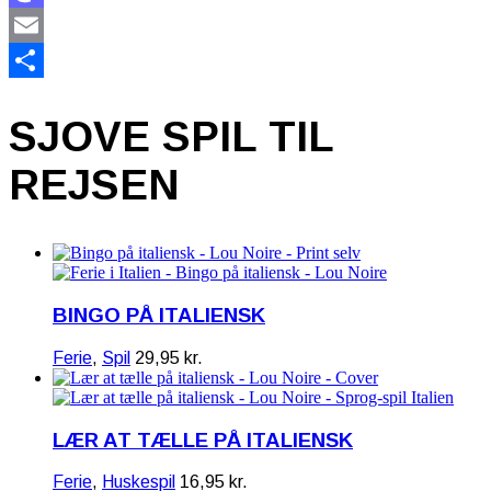
Mastodon
Email
Share
SJOVE SPIL TIL
REJSEN
BINGO PÅ ITALIENSK
Ferie
,
Spil
29,95
kr.
LÆR AT TÆLLE PÅ ITALIENSK
Ferie
,
Huskespil
16,95
kr.