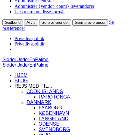
Administrer tjenester
Administrer {vendor_count} leverandører
Læs mere om disse formål
Se
Godkend
Afvis
Se præferencer
Gem præferencer
præferencer
Privatlivspolitik
Privatlivspolitik
SidderUnderEnPalme
SidderUnderEnPalme
HJEM
BLOG
REJS MED TIL…
COOK ISLANDS
RAROTONGA
DANMARK
FAABORG
KØBENHAVN
LANGELAND
ODENSE
SVENDBORG
ÆRØ