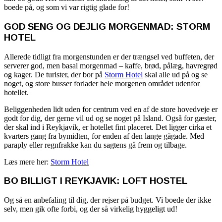
boede på, og som vi var rigtig glade for!
GOD SENG OG DEJLIG MORGENMAD: STORM
HOTEL
Allerede tidligt fra morgenstunden er der trængsel ved buffeten, der
serverer god, men basal morgenmad – kaffe, brød, pålæg, havregrød
og kager. De turister, der bor på
Storm Hotel
skal alle ud på og se
noget, og store busser forlader hele morgenen området udenfor
hotellet.
Beliggenheden lidt uden for centrum ved en af de store hovedveje er
godt for dig, der gerne vil ud og se noget på Island. Også for gæster,
der skal ind i Reykjavik, er hotellet fint placeret. Det ligger cirka et
kvarters gang fra bymidten, for enden af den lange gågade. Med
paraply eller regnfrakke kan du sagtens gå frem og tilbage.
Læs mere her:
Storm Hotel
BO BILLIGT I REYKJAVIK: LOFT HOSTEL
Og så en anbefaling til dig, der rejser på budget. Vi boede der ikke
selv, men gik ofte forbi, og der så virkelig hyggeligt ud!