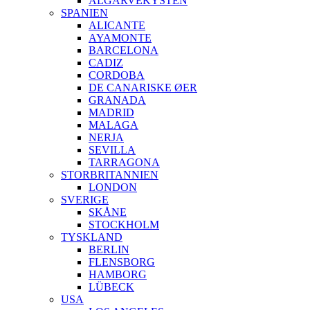
ALGARVEKYSTEN
SPANIEN
ALICANTE
AYAMONTE
BARCELONA
CADIZ
CORDOBA
DE CANARISKE ØER
GRANADA
MADRID
MALAGA
NERJA
SEVILLA
TARRAGONA
STORBRITANNIEN
LONDON
SVERIGE
SKÅNE
STOCKHOLM
TYSKLAND
BERLIN
FLENSBORG
HAMBORG
LÜBECK
USA