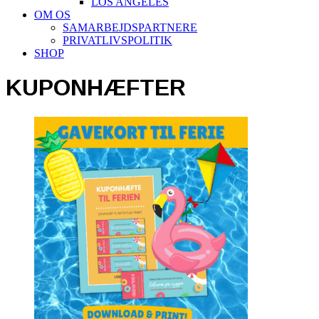
LOS ANGELES
OM OS
SAMARBEJDSPARTNERE
PRIVATLIVSPOLITIK
SHOP
KUPONHÆFTER