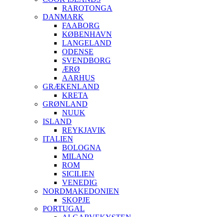
RAROTONGA
DANMARK
FAABORG
KØBENHAVN
LANGELAND
ODENSE
SVENDBORG
ÆRØ
AARHUS
GRÆKENLAND
KRETA
GRØNLAND
NUUK
ISLAND
REYKJAVIK
ITALIEN
BOLOGNA
MILANO
ROM
SICILIEN
VENEDIG
NORDMAKEDONIEN
SKOPJE
PORTUGAL