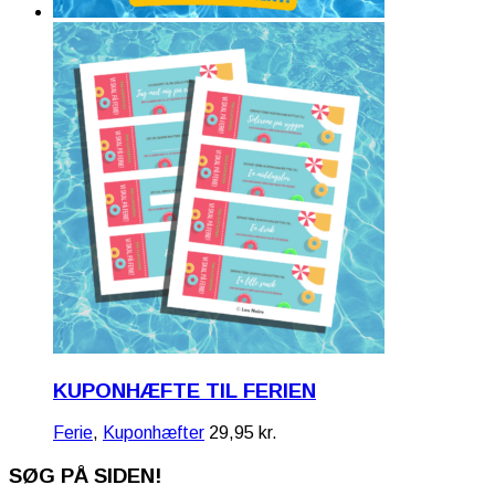
KUPONHÆFTE TIL FERIEN
Ferie
,
Kuponhæfter
29,95
kr.
SØG PÅ SIDEN!