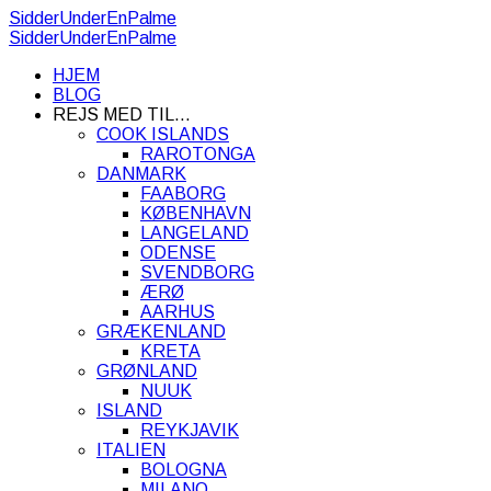
SidderUnderEnPalme
SidderUnderEnPalme
HJEM
BLOG
REJS MED TIL…
COOK ISLANDS
RAROTONGA
DANMARK
FAABORG
KØBENHAVN
LANGELAND
ODENSE
SVENDBORG
ÆRØ
AARHUS
GRÆKENLAND
KRETA
GRØNLAND
NUUK
ISLAND
REYKJAVIK
ITALIEN
BOLOGNA
MILANO