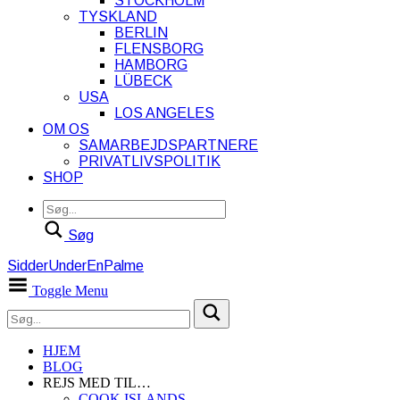
STOCKHOLM
TYSKLAND
BERLIN
FLENSBORG
HAMBORG
LÜBECK
USA
LOS ANGELES
OM OS
SAMARBEJDSPARTNERE
PRIVATLIVSPOLITIK
SHOP
Søg
SidderUnderEnPalme
Toggle Menu
HJEM
BLOG
REJS MED TIL…
COOK ISLANDS