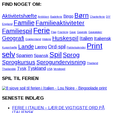
FIND NOGET OM:
Børn
Aktivitetshæfte
Bingo
Antikken
Badeferie
Charterferie
DIY
Familie
Familieaktiviteter
England
Ferie
Familiespil
Flag
Frankrig
Gave
Gaveide
Gaveæsker
Huskespil
Geografi
Italien
Italiensk
Grækenland
Historie
Print
Lande
Ord-spil
Læring
Kuponhæfte
Pakkekalender
selv
Spil
Sprog
Spanien
Spansk
Sprogkursus
Sprogundervisning
Thailand
Tyskland
Tysk
Thailandsk
USA
Vendespil
SPIL TIL FERIEN
SENESTE INDLÆG
FERIE I ITALIEN – LÆR DE VIGTIGSTE ORD PÅ
ITALIENSK