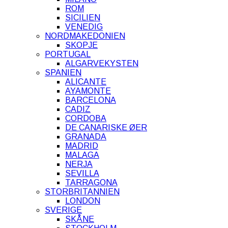
ROM
SICILIEN
VENEDIG
NORDMAKEDONIEN
SKOPJE
PORTUGAL
ALGARVEKYSTEN
SPANIEN
ALICANTE
AYAMONTE
BARCELONA
CADIZ
CORDOBA
DE CANARISKE ØER
GRANADA
MADRID
MALAGA
NERJA
SEVILLA
TARRAGONA
STORBRITANNIEN
LONDON
SVERIGE
SKÅNE