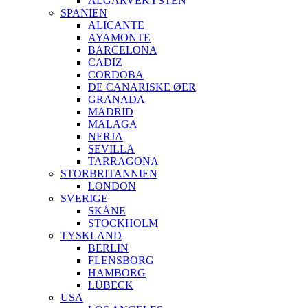
ALGARVEKYSTEN
SPANIEN
ALICANTE
AYAMONTE
BARCELONA
CADIZ
CORDOBA
DE CANARISKE ØER
GRANADA
MADRID
MALAGA
NERJA
SEVILLA
TARRAGONA
STORBRITANNIEN
LONDON
SVERIGE
SKÅNE
STOCKHOLM
TYSKLAND
BERLIN
FLENSBORG
HAMBORG
LÜBECK
USA