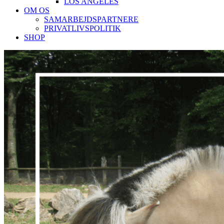
LOS ANGELES
OM OS
SAMARBEJDSPARTNERE
PRIVATLIVSPOLITIK
SHOP