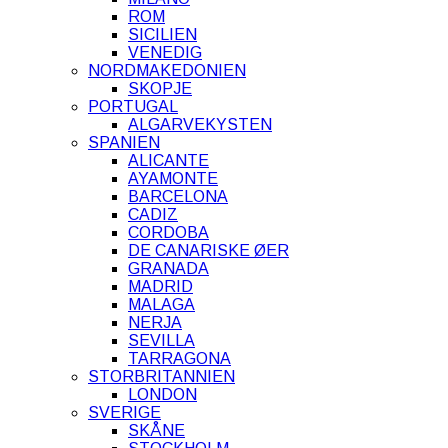
ROM
SICILIEN
VENEDIG
NORDMAKEDONIEN
SKOPJE
PORTUGAL
ALGARVEKYSTEN
SPANIEN
ALICANTE
AYAMONTE
BARCELONA
CADIZ
CORDOBA
DE CANARISKE ØER
GRANADA
MADRID
MALAGA
NERJA
SEVILLA
TARRAGONA
STORBRITANNIEN
LONDON
SVERIGE
SKÅNE