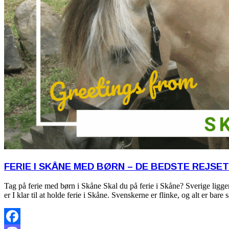
FERIE I SKÅNE MED BØRN – DE BEDSTE REJSET
Tag på ferie med børn i Skåne Skal du på ferie i Skåne? Sverige ligge
er I klar til at holde ferie i Skåne. Svenskerne er flinke, og alt er bare