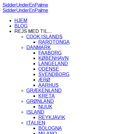
SidderUnderEnPalme
SidderUnderEnPalme
HJEM
BLOG
REJS MED TIL…
COOK ISLANDS
RAROTONGA
DANMARK
FAABORG
KØBENHAVN
LANGELAND
ODENSE
SVENDBORG
ÆRØ
AARHUS
GRÆKENLAND
KRETA
GRØNLAND
NUUK
ISLAND
REYKJAVIK
ITALIEN
BOLOGNA
MILANO