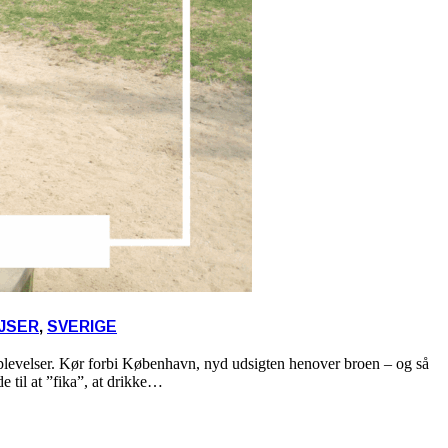
JSER
,
SVERIGE
 oplevelser. Kør forbi København, nyd udsigten henover broen – og så
de til at ”fika”, at drikke…