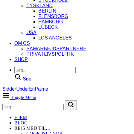
STOCKHOLM
TYSKLAND
BERLIN
FLENSBORG
HAMBORG
LÜBECK
USA
LOS ANGELES
OM OS
SAMARBEJDSPARTNERE
PRIVATLIVSPOLITIK
SHOP
Søg
SidderUnderEnPalme
Toggle Menu
HJEM
BLOG
REJS MED TIL…
COOK ISLANDS