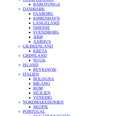
RAROTONGA
DANMARK
FAABORG
KØBENHAVN
LANGELAND
ODENSE
SVENDBORG
ÆRØ
AARHUS
GRÆKENLAND
KRETA
GRØNLAND
NUUK
ISLAND
REYKJAVIK
ITALIEN
BOLOGNA
MILANO
ROM
SICILIEN
VENEDIG
NORDMAKEDONIEN
SKOPJE
PORTUGAL