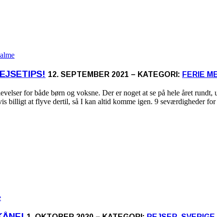
EJSETIPS!
12. SEPTEMBER 2021 – KATEGORI:
FERIE M
lser for både børn og voksne. Der er noget at se på hele året rundt, ua
gvis billigt at flyve dertil, så I kan altid komme igen. 9 seværdigheder
KÅNE!
1. OKTOBER 2020 – KATEGORI:
REJSER
,
SVERIGE