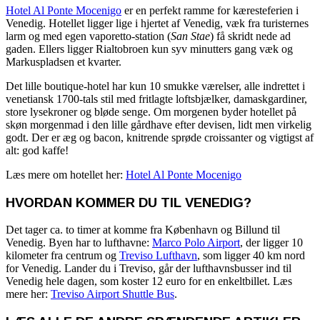
Hotel Al Ponte Mocenigo
er en perfekt ramme for kæresteferien i
Venedig. Hotellet ligger lige i hjertet af Venedig, væk fra turisternes
larm og med egen vaporetto-station (
San Stae
) få skridt nede ad
gaden. Ellers ligger Rialtobroen kun syv minutters gang væk og
Markuspladsen et kvarter.
Det lille boutique-hotel har kun 10 smukke værelser, alle indrettet i
venetiansk 1700-tals stil med fritlagte loftsbjælker, damaskgardiner,
store lysekroner og bløde senge. Om morgenen byder hotellet på
skøn morgenmad i den lille gårdhave efter devisen, lidt men virkelig
godt. Der er æg og bacon, knitrende sprøde croissanter og vigtigst af
alt: god kaffe!
Læs mere om hotellet her:
Hotel Al Ponte Mocenigo
HVORDAN KOMMER DU TIL VENEDIG?
Det tager ca. to timer at komme fra København og Billund til
Venedig. Byen har to lufthavne:
Marco Polo Airport
, der ligger 10
kilometer fra centrum og
Treviso Lufthavn
, som ligger 40 km nord
for Venedig. Lander du i Treviso, går der lufthavnsbusser ind til
Venedig hele dagen, som koster 12 euro for en enkeltbillet. Læs
mere her:
Treviso Airport Shuttle Bus
.