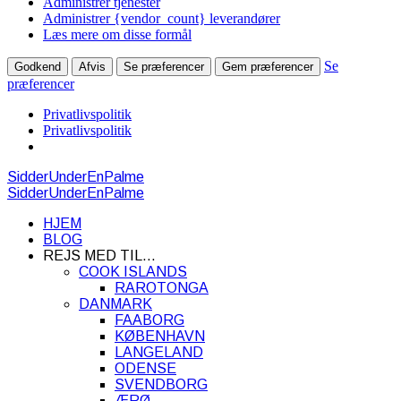
Administrer tjenester
Administrer {vendor_count} leverandører
Læs mere om disse formål
Se
Godkend
Afvis
Se præferencer
Gem præferencer
præferencer
Privatlivspolitik
Privatlivspolitik
SidderUnderEnPalme
SidderUnderEnPalme
HJEM
BLOG
REJS MED TIL…
COOK ISLANDS
RAROTONGA
DANMARK
FAABORG
KØBENHAVN
LANGELAND
ODENSE
SVENDBORG
ÆRØ