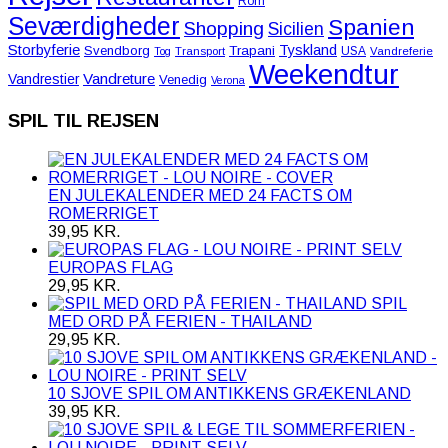
Rom
Seværdigheder
Spanien
Shopping
Sicilien
Storbyferie
Tyskland
Svendborg
Trapani
USA
Tog
Transport
Vandreferie
Weekendtur
Vandreture
Vandrestier
Venedig
Verona
SPIL TIL REJSEN
EN JULEKALENDER MED 24 FACTS OM
ROMERRIGET
39,95
KR.
EUROPAS FLAG
29,95
KR.
SPIL
MED ORD PÅ FERIEN - THAILAND
29,95
KR.
10 SJOVE SPIL OM ANTIKKENS GRÆKENLAND
39,95
KR.