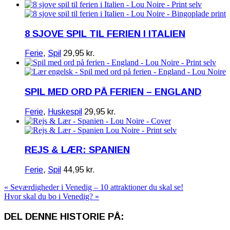
8 SJOVE SPIL TIL FERIEN I ITALIEN
Ferie
,
Spil
29,95
kr.
SPIL MED ORD PÅ FERIEN – ENGLAND
Ferie
,
Huskespil
29,95
kr.
REJS & LÆR: SPANIEN
Ferie
,
Spil
44,95
kr.
« Seværdigheder i Venedig – 10 attraktioner du skal se!
Hvor skal du bo i Venedig? »
DEL DENNE HISTORIE PÅ: