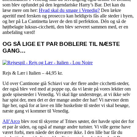
som blev opfundet på den legendariske Harry’s Bar. Det kan du
læse mere om her:
Hvad skal du smage i Venedig?
Den lækre
aperitif med fersken og prosecco kan heldigvis fås alle steder i byen,
og her på La Cantinetta laver de den til perfektion. Dén og så de
højtbelagte luksus-cicchetti, den blev serveret sammen med, er en
anbefaling værd!
OG SÅ LIGE ET PAR BOBLERE TIL NÆSTE
GANG…
Rejs & Lær i Italien – 44,95 kr.
Ud over Cantinone già Schiavi var der flere andre cicchetti-steder,
der også blev ved med at poppe op, da vi læste på vores lektier om
gode spisesteder i Venedig. Vi skal lige understrege, at vi ikke selv
har spist der, men det er der mange andre der har! Vi nævner dem
lige her, også for at lave en lille huskeliste til steder vi skal besøge,
næste gang vi kommer til Venedig.
All’Arco
blev rost til skyerne af Trines søster, der havde spist der for
et par år siden, og også af mange andre turister. Vi ville gerne have
været forbi, men nåede det desværre ikke. I den lille bar får du