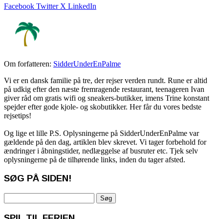
Facebook
Twitter X
LinkedIn
Om forfatteren:
SidderUnderEnPalme
Vi er en dansk familie på tre, der rejser verden rundt. Rune er altid
på udkig efter den næste fremragende restaurant, teenageren Ivan
giver råd om gratis wifi og sneakers-butikker, imens Trine konstant
spejder efter gode kjole- og skobutikker. Her får du vores bedste
rejsetips!
Og lige et lille P.S. Oplysningerne på SidderUnderEnPalme var
gældende på den dag, artiklen blev skrevet. Vi tager forbehold for
ændringer i åbningstider, nedlæggelse af busruter etc. Tjek selv
oplysningerne på de tilhørende links, inden du tager afsted.
SØG PÅ SIDEN!
Søg
efter:
SPIL TIL FERIEN