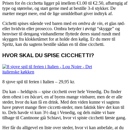
Prisen for én cicchetta ligger på imellem €1.00 til €2.50, afhængig af
type og størrelse, og start gerne med at bestille 3-4 stykker. De
mætter meget mere, end de lige umiddelbart giver indtryk af.
Cichetti spises stående ved baren med en
ombra de vin
, et glas rød-
eller hvidvin eller prosecco. Ombra betyder i øvrigt “skygge” og
henviser til dengang vinhandlerne flyttede deres stand rundt med
skyggen fra klokketårnet for at holde den kølig. Er du mere til
Spritz, kan du sagtens bestille sådan en til dine cicchetti.
HVOR SKAL DU SPISE CICCHETTI?
8 sjove spil til ferien i Italien – 29,95 kr.
Du kan – heldigvis – spise cicchetti over hele Venedig. Du finder
dem oftest i en
bàcari
, en af byens mange vinbarer, men de er alle
steder, hvor du kan få en drink. Med den viden kunne vi sagtens
have prøvet mange flere ciccetti-steder, men faktisk blev det kun til
to. Dels havde vi kun 3½ dag i Venedig, og dels måtte vi bare
tilbage til Cantinone già Schiavi, hvor vi spiste cicchetti første gang.
Her får du alligevel en liste over steder, hvor vi kan anbefale, at du