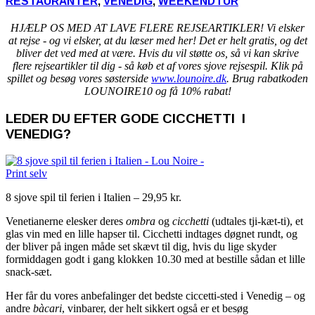
RESTAURANTER
,
VENEDIG
,
WEEKENDTUR
HJÆLP OS MED AT LAVE FLERE REJSEARTIKLER! Vi elsker
at rejse - og vi elsker, at du læser med her! Det er helt gratis, og det
bliver det ved med at være. Hvis du vil støtte os, så vi kan skrive
flere rejseartikler til dig - så køb et af vores sjove rejsespil. Klik på
spillet og besøg vores søsterside
www.lounoire.dk
. Brug rabatkoden
LOUNOIRE10 og få 10% rabat!
LEDER DU EFTER GODE CICCHETTI I
VENEDIG?
8 sjove spil til ferien i Italien – 29,95 kr.
Venetianerne elesker deres
ombra
og
cicchetti
(udtales tji-kæt-ti), et
glas vin med en lille hapser til. Cicchetti indtages døgnet rundt, og
der bliver på ingen måde set skævt til dig, hvis du lige skyder
formiddagen godt i gang klokken 10.30 med at bestille sådan et lille
snack-sæt.
Her får du vores anbefalinger det bedste ciccetti-sted i Venedig – og
andre
bàcari
, vinbarer, der helt sikkert også er et besøg