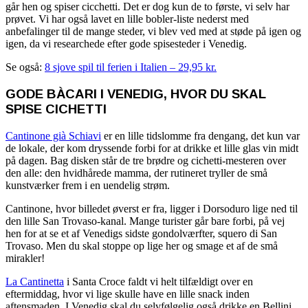
går hen og spiser cicchetti. Det er dog kun de to første, vi selv har
prøvet. Vi har også lavet en lille bobler-liste nederst med
anbefalinger til de mange steder, vi blev ved med at støde på igen og
igen, da vi researchede efter gode spisesteder i Venedig.
Se også:
8 sjove spil til ferien i Italien – 29,95 kr.
GODE BÀCARI I VENEDIG, HVOR DU SKAL
SPISE CICHETTI
Cantinone già Schiavi
er en lille tidslomme fra dengang, det kun var
de lokale, der kom dryssende forbi for at drikke et lille glas vin midt
på dagen. Bag disken står de tre brødre og cichetti-mesteren over
den alle: den hvidhårede mamma, der rutineret tryller de små
kunstværker frem i en uendelig strøm.
Cantinone, hvor billedet øverst er fra, ligger i Dorsoduro lige ned til
den lille San Trovaso-kanal. Mange turister går bare forbi, på vej
hen for at se et af Venedigs sidste gondolværfter, squero di San
Trovaso. Men du skal stoppe op lige her og smage et af de små
mirakler!
La Cantinetta
i Santa Croce faldt vi helt tilfældigt over en
eftermiddag, hvor vi lige skulle have en lille snack inden
aftensmaden. I Venedig skal du selvfølgelig også drikke en Bellini,