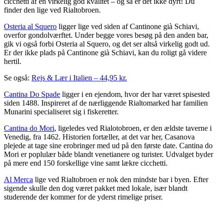
cicchetti af en virkelig god kvalitet – og så er det ikke dyrt! Du
finder den lige ved Rialtobroen.
Osteria al Squero
ligger lige ved siden af Cantinone già Schiavi,
overfor gondolværftet. Under begge vores besøg på den anden bar,
gik vi også forbi Osteria al Squero, og det ser altså virkelig godt ud.
Er der ikke plads på Cantinone già Schiavi, kan du roligt gå videre
hertil.
Se også:
Rejs & Lær i Italien – 44,95 kr.
Cantina Do Spade
ligger i en ejendom, hvor der har været spisested
siden 1488. Inspireret af de nærliggende Rialtomarked har familien
Munarini specialiseret sig i fiskeretter.
Cantina do Mori
, ligeledes ved Rialotobroen, er den ældste taverne i
Venedig, fra 1462. Historien fortæller, at det var her, Casanova
plejede at tage sine erobringer med ud på den første date. Cantina do
Mori er poplulær både blandt venetianere og turister. Udvalget byder
på mere end 150 forskellige vine samt lækre cicchetti.
Al Merca
lige ved Rialtobroen er nok den mindste bar i byen. Efter
sigende skulle den dog været pakket med lokale, især blandt
studerende der kommer for de yderst rimelige priser.