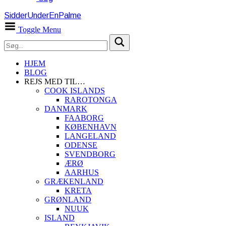
SidderUnderEnPalme
Toggle Menu
HJEM
BLOG
REJS MED TIL…
COOK ISLANDS
RAROTONGA
DANMARK
FAABORG
KØBENHAVN
LANGELAND
ODENSE
SVENDBORG
ÆRØ
AARHUS
GRÆKENLAND
KRETA
GRØNLAND
NUUK
ISLAND