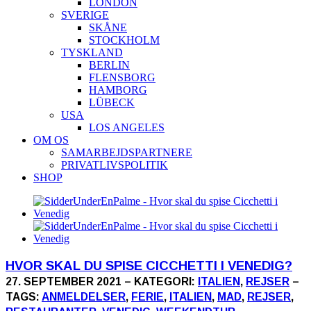
LONDON
SVERIGE
SKÅNE
STOCKHOLM
TYSKLAND
BERLIN
FLENSBORG
HAMBORG
LÜBECK
USA
LOS ANGELES
OM OS
SAMARBEJDSPARTNERE
PRIVATLIVSPOLITIK
SHOP
HVOR SKAL DU SPISE CICCHETTI I VENEDIG?
27. SEPTEMBER 2021 – KATEGORI:
ITALIEN
,
REJSER
–
TAGS:
ANMELDELSER
,
FERIE
,
ITALIEN
,
MAD
,
REJSER
,