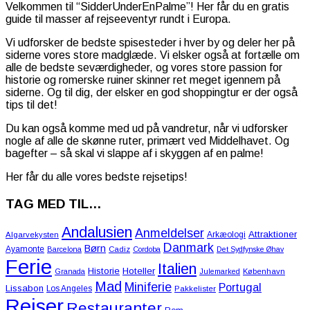
Velkommen til “SidderUnderEnPalme”! Her får du en gratis
guide til masser af rejseeventyr rundt i Europa.
Vi udforsker de bedste spisesteder i hver by og deler her på
siderne vores store madglæde. Vi elsker også at fortælle om
alle de bedste seværdigheder, og vores store passion for
historie og romerske ruiner skinner ret meget igennem på
siderne. Og til dig, der elsker en god shoppingtur er der også
tips til det!
Du kan også komme med ud på vandretur, når vi udforsker
nogle af alle de skønne ruter, primært ved Middelhavet. Og
bagefter – så skal vi slappe af i skyggen af en palme!
Her får du alle vores bedste rejsetips!
TAG MED TIL…
Andalusien
Anmeldelser
Attraktioner
Arkæologi
Algarvekysten
Danmark
Børn
Ayamonte
Barcelona
Cadiz
Cordoba
Det Sydfynske Øhav
Ferie
Italien
Historie
Hoteller
Granada
Julemarked
København
Mad
Miniferie
Portugal
Lissabon
Los Angeles
Pakkelister
Rejser
Restauranter