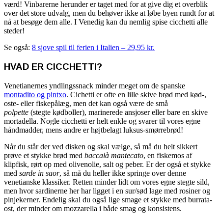
værd! Vinbarerne herunder er taget med for at give dig et overblik
over det store udvalg, men du behøver ikke at løbe byen rundt for at
nå at besøge dem alle. I Venedig kan du nemlig spise cicchetti alle
steder!
Se også:
8 sjove spil til ferien i Italien – 29,95 kr.
HVAD ER CICCHETTI?
Venetianernes yndlingssnack minder meget om de spanske
montadito og pintxo
. Cichetti er ofte en lille skive brød med kød-,
oste- eller fiskepålæg, men det kan også være de små
polpette
(stegte kødboller), marinerede ansjoser eller bare en skive
mortadella. Nogle cicchetti er helt enkle og svarer til vores egne
håndmadder, mens andre er højtbelagt luksus-smørrebrød!
Når du står der ved disken og skal vælge, så må du helt sikkert
prøve et stykke brød med
baccalà mantecato
, en fiskemos af
klipfisk, rørt op med olivenolie, salt og peber. Er der også et stykke
med
sarde in saor
, så må du heller ikke springe over denne
venetianske klassiker. Retten minder lidt om vores egne stegte sild,
men hvor sardinerne her har ligget i en sur/sød lage med rosiner og
pinjekerner. Endelig skal du også lige smage et stykke med burrata-
ost, der minder om mozzarella i både smag og konsistens.