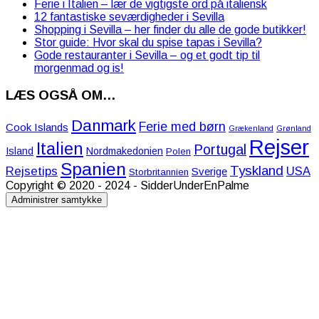
Ferie i Italien – lær de vigtigste ord på italiensk
12 fantastiske seværdigheder i Sevilla
Shopping i Sevilla – her finder du alle de gode butikker!
Stor guide: Hvor skal du spise tapas i Sevilla?
Gode restauranter i Sevilla – og et godt tip til
morgenmad og is!
LÆS OGSÅ OM…
Danmark
Ferie med børn
Cook Islands
Grækenland
Grønland
Rejser
Italien
Portugal
Island
Nordmakedonien
Polen
Spanien
Tyskland
Rejsetips
USA
Sverige
Storbritannien
Copyright © 2020 - 2024 - SidderUnderEnPalme
Administrer samtykke