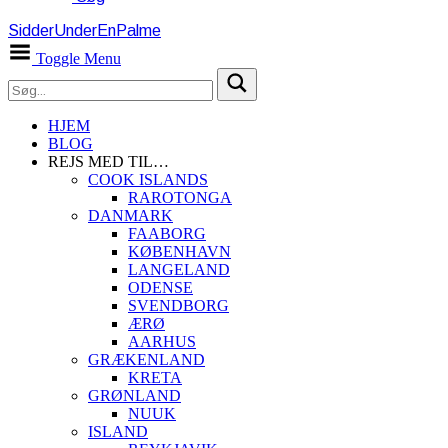
SidderUnderEnPalme
Toggle Menu
HJEM
BLOG
REJS MED TIL…
COOK ISLANDS
RAROTONGA
DANMARK
FAABORG
KØBENHAVN
LANGELAND
ODENSE
SVENDBORG
ÆRØ
AARHUS
GRÆKENLAND
KRETA
GRØNLAND
NUUK
ISLAND