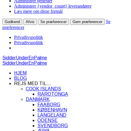
Administrer tjenester
Administrer {vendor_count} leverandører
Læs mere om disse formål
Se
Godkend
Afvis
Se præferencer
Gem præferencer
præferencer
Privatlivspolitik
Privatlivspolitik
SidderUnderEnPalme
SidderUnderEnPalme
HJEM
BLOG
REJS MED TIL…
COOK ISLANDS
RAROTONGA
DANMARK
FAABORG
KØBENHAVN
LANGELAND
ODENSE
SVENDBORG
ÆRØ