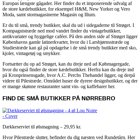
Europas længste gågader. Her finder du et imponerende udvalg af
de store kædebutikker, for eksempel H&M, New Yorker og Vero
Moda, samt stormagasinerne Magasin og Illum.
Er du til små, trendy butikker, skal du ud i sidegaderne til Strøget. I
Kompagnistræde ned mod vandet finder du vintagebutikker,
antikvariater og hyggelige caféer. På den anden side af Strøget ligger
Københavns gamle latinerkvarter, hvor du i Larsbjørnsstræde og
Studiestræde kan gå på opdagelse i de små trendy butikker med sko,
kjoler, vintagetøj og smykker.
Fortsætter du op ad Strøget, kan du dreje ned ad Købmagergade,
hvor du også finder de store kædebutikker. Herfra kan du dreje ind
på Kronprinsensgade, hvor A.C. Perchs Thehandel ligger, og derpå
videre til Pilestræde. Området huser de dyrere designbutikker, og der
er mange skønne restauranter samt vin- og kaffebarer her.
FIND DE SMÅ BUTIKKER PÅ NØRREBRO
Dækkeserviet til ølsmagning – 29,95 kr.
Hvor Pilestræde slutter, befinder du dig næsten ved Rundetårn. Her