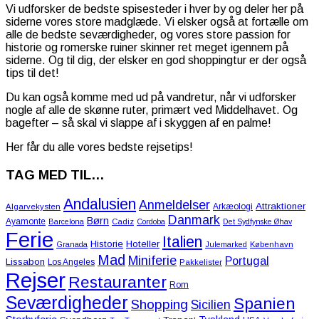
Vi udforsker de bedste spisesteder i hver by og deler her på
siderne vores store madglæde. Vi elsker også at fortælle om
alle de bedste seværdigheder, og vores store passion for
historie og romerske ruiner skinner ret meget igennem på
siderne. Og til dig, der elsker en god shoppingtur er der også
tips til det!
Du kan også komme med ud på vandretur, når vi udforsker
nogle af alle de skønne ruter, primært ved Middelhavet. Og
bagefter – så skal vi slappe af i skyggen af en palme!
Her får du alle vores bedste rejsetips!
TAG MED TIL…
Andalusien
Anmeldelser
Attraktioner
Arkæologi
Algarvekysten
Danmark
Børn
Ayamonte
Barcelona
Cadiz
Cordoba
Det Sydfynske Øhav
Ferie
Italien
Historie
Hoteller
Granada
Julemarked
København
Mad
Miniferie
Portugal
Lissabon
Los Angeles
Pakkelister
Rejser
Restauranter
Rom
Seværdigheder
Spanien
Shopping
Sicilien