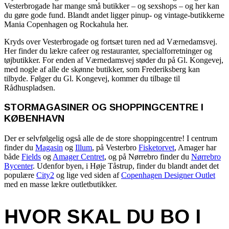
Vesterbrogade har mange små butikker – og sexshops – og her kan
du gøre gode fund. Blandt andet ligger pinup- og vintage-butikkerne
Mania Copenhagen og Rockahula her.
Kryds over Vesterbrogade og fortsæt turen ned ad Værnedamsvej.
Her finder du lækre cafeer og restauranter, specialforretninger og
tøjbutikker. For enden af Værnedamsvej støder du på Gl. Kongevej,
med nogle af alle de skønne butikker, som Frederiksberg kan
tilbyde. Følger du Gl. Kongevej, kommer du tilbage til
Rådhuspladsen.
STORMAGASINER OG SHOPPINGCENTRE I
KØBENHAVN
Der er selvfølgelig også alle de de store shoppingcentre! I centrum
finder du
Magasin
og
Illum
, på Vesterbro
Fisketorvet
, Amager har
både
Fields
og
Amager Centret
, og på Nørrebro finder du
Nørrebro
Bycenter
. Udenfor byen, i Høje Tåstrup, finder du blandt andet det
populære
City2
og lige ved siden af
Copenhagen Designer Outlet
med en masse lækre outletbutikker.
HVOR SKAL DU BO I