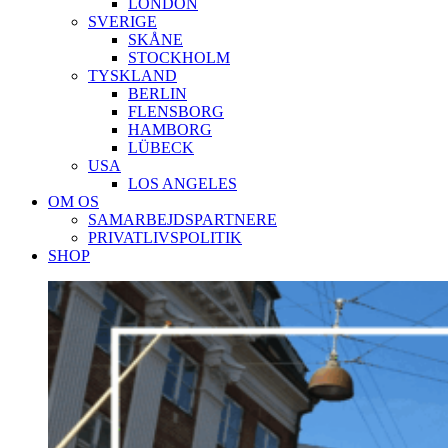
LONDON
SVERIGE
SKÅNE
STOCKHOLM
TYSKLAND
BERLIN
FLENSBORG
HAMBORG
LÜBECK
USA
LOS ANGELES
OM OS
SAMARBEJDSPARTNERE
PRIVATLIVSPOLITIK
SHOP