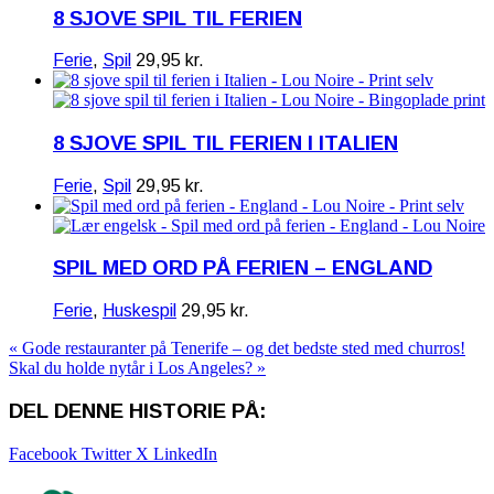
8 SJOVE SPIL TIL FERIEN
Ferie
,
Spil
29,95
kr.
8 SJOVE SPIL TIL FERIEN I ITALIEN
Ferie
,
Spil
29,95
kr.
SPIL MED ORD PÅ FERIEN – ENGLAND
Ferie
,
Huskespil
29,95
kr.
« Gode restauranter på Tenerife – og det bedste sted med churros!
Skal du holde nytår i Los Angeles? »
DEL DENNE HISTORIE PÅ:
Facebook
Twitter X
LinkedIn