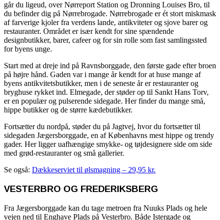
går du ligeud, over Nørreport Station og Dronning Louises Bro, til
du befinder dig på Nørrebrogade. Nørrebrogade er ét stort miskmask
af farverige kjoler fra verdens lande, antikviteter og sjove barer og
restauranter. Området er især kendt for sine spændende
designbutikker, barer, cafeer og for sin rolle som fast samlingssted
for byens unge.
Start med at dreje ind på Ravnsborggade, den første gade efter broen
på højre hånd. Gaden var i mange år kendt for at huse mange af
byens antikvitetsbutikker, men i de seneste år er restauranter og
bryghuse rykket ind. Elmegade, der støder op til Sankt Hans Torv,
er en populær og pulserende sidegade. Her finder du mange små,
hippe butikker og de større kædebutikker.
Fortsætter du nordpå, støder du på Jagtvej, hvor du fortsætter til
sidegaden Jægersborggade, en af Københavns mest hippe og trendy
gader. Her ligger uafhængige smykke- og tøjdesignere side om side
med grød-restauranter og små gallerier.
Se også:
Dækkeserviet til ølsmagning – 29,95 kr.
VESTERBRO OG FREDERIKSBERG
Fra Jægersborggade kan du tage metroen fra Nuuks Plads og hele
vejen ned til Enghave Plads på Vesterbro. Både Istergade og