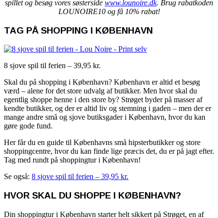
spillet og besøg vores søsterside
www.lounoire.dk
. Brug rabatkoden
LOUNOIRE10 og få 10% rabat!
TAG PÅ SHOPPING I KØBENHAVN
8 sjove spil til ferien – 39,95 kr.
Skal du på shopping i København? København er altid et besøg
værd – alene for det store udvalg af butikker. Men hvor skal du
egentlig shoppe henne i den store by? Strøget byder på masser af
kendte butikker, og der er altid liv og stemning i gaden – men der er
mange andre små og sjove butiksgader i København, hvor du kan
gøre gode fund.
Her får du en guide til Københavns små hipsterbutikker og store
shoppingcentre, hvor du kan finde lige præcis det, du er på jagt efter.
Tag med rundt på shoppingtur i København!
Se også:
8 sjove spil til ferien – 39,95 kr.
HVOR SKAL DU SHOPPE I KØBENHAVN?
Din shoppingtur i København starter helt sikkert på Strøget, en af