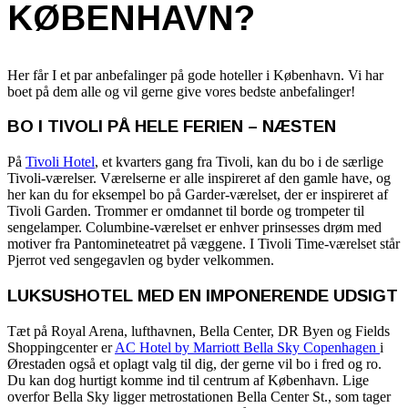
KØBENHAVN?
Her får I et par anbefalinger på gode hoteller i København. Vi har
boet på dem alle og vil gerne give vores bedste anbefalinger!
BO I TIVOLI PÅ HELE FERIEN – NÆSTEN
På
Tivoli Hotel
, et kvarters gang fra Tivoli, kan du bo i de særlige
Tivoli-værelser. Værelserne er alle inspireret af den gamle have, og
her kan du for eksempel bo på Garder-værelset, der er inspireret af
Tivoli Garden. Trommer er omdannet til borde og trompeter til
sengelamper. Columbine-værelset er enhver prinsesses drøm med
motiver fra Pantomineteatret på væggene. I Tivoli Time-værelset står
Pjerrot ved sengegavlen og byder velkommen.
LUKSUSHOTEL MED EN IMPONERENDE UDSIGT
Tæt på Royal Arena, lufthavnen, Bella Center, DR Byen og Fields
Shoppingcenter er
AC Hotel by Marriott Bella Sky Copenhagen
i
Ørestaden også et oplagt valg til dig, der gerne vil bo i fred og ro.
Du kan dog hurtigt komme ind til centrum af København. Lige
overfor Bella Sky ligger metrostationen Bella Center St., som tager