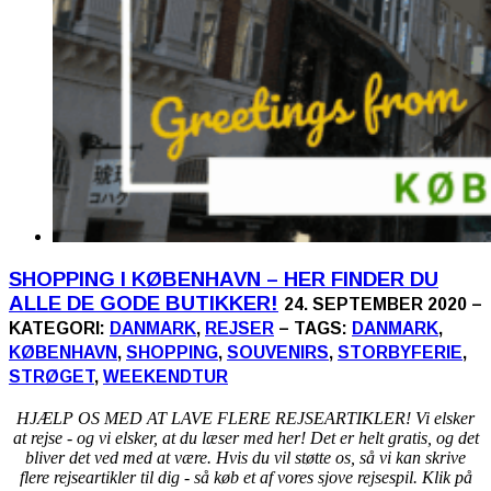
SHOPPING I KØBENHAVN – HER FINDER DU
ALLE DE GODE BUTIKKER!
24. SEPTEMBER 2020 –
KATEGORI:
DANMARK
,
REJSER
– TAGS:
DANMARK
,
KØBENHAVN
,
SHOPPING
,
SOUVENIRS
,
STORBYFERIE
,
STRØGET
,
WEEKENDTUR
HJÆLP OS MED AT LAVE FLERE REJSEARTIKLER! Vi elsker
at rejse - og vi elsker, at du læser med her! Det er helt gratis, og det
bliver det ved med at være. Hvis du vil støtte os, så vi kan skrive
flere rejseartikler til dig - så køb et af vores sjove rejsespil. Klik på