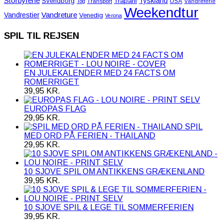
Storbyferie
Tyskland
Svendborg
Trapani
USA
Tog
Transport
Vandreferie
Weekendtur
Vandreture
Vandrestier
Venedig
Verona
SPIL TIL REJSEN
EN JULEKALENDER MED 24 FACTS OM
ROMERRIGET
39,95
KR.
EUROPAS FLAG
29,95
KR.
SPIL
MED ORD PÅ FERIEN - THAILAND
29,95
KR.
10 SJOVE SPIL OM ANTIKKENS GRÆKENLAND
39,95
KR.
10 SJOVE SPIL & LEGE TIL SOMMERFERIEN
39,95
KR.