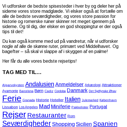
Vi udforsker de bedste spisesteder i hver by og deler her på
siderne vores store madglæde. Vi elsker også at fortælle om
alle de bedste seværdigheder, og vores store passion for
historie og romerske ruiner skinner ret meget igennem på
siderne. Og til dig, der elsker en god shoppingtur er der også
tips til det!
Du kan også komme med ud på vandretur, når vi udforsker
nogle af alle de skønne ruter, primært ved Middelhavet. Og
bagefter – så skal vi slappe af i skyggen af en palme!
Her får du alle vores bedste rejsetips!
TAG MED TIL…
Andalusien
Anmeldelser
Attraktioner
Arkæologi
Algarvekysten
Danmark
Børn
Ayamonte
Barcelona
Cadiz
Cordoba
Det Sydfynske Øhav
Ferie
Italien
Historie
Hoteller
Granada
Julemarked
København
Mad
Miniferie
Portugal
Lissabon
Los Angeles
Pakkelister
Rejser
Restauranter
Rom
Seværdigheder
Spanien
Shopping
Sicilien