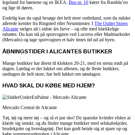
legeland for børnene og en IKEA.
Bus nr. 10
kører fra Rambla’en
og lige til døren.
Endelig kan du også besøge det helt store outletland, som du måske
allerede kender fra Ringsted eller Neumünster. I
The Outlet Stores
Alicante
sælges alt i sidste års farve – og ofte med klækkelige
rabatter. Du kan stå på sporvognen ved Luceros eller Madmarkedet
(Mercado) og tage sporvognen et halv times tid ud ad byen.
ÅBNINGSTIDER I ALICANTES BUTIKKER
Mange butikker har åbent til klokken 20-21, med en siesta midt på
dagen. Lørdag er der lukket om aftenen, og de fleste butikker,
undtagen de helt store, har helt lukket om søndagen.
HVAD SKAL DU KØBE MED HJEM?
Mercado Central de Alicante
Tøj, tøj og mere tøj – og så et par sko! De spanske kvinder elsker at
klæde sig smukt, og du finder mange butikker med selskabskjoler,
brudekjoler og hverdagstøj. Det kan godt betale sig at spare op og
købe sommergarderoben i Alicante.