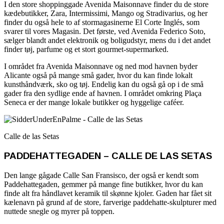
I den store shoppinggade Avenida Maisonnave finder du de store
kædebutikker, Zara, Intermissimi, Mango og Stradivarius, og her
finder du også hele to af stormagasinerne El Corte Inglés, som
svarer til vores Magasin. Det første, ved Avenida Federico Soto,
sælger blandt andet elektronik og boligudstyr, mens du i det andet
finder tøj, parfume og et stort gourmet-supermarked.
I området fra Avenida Maisonnave og ned mod havnen byder
Alicante også på mange små gader, hvor du kan finde lokalt
kunsthåndværk, sko og tøj. Endelig kan du også gå op i de små
gader fra den sydlige ende af havnen. I området omkring Plaça
Seneca er der mange lokale butikker og hyggelige caféer.
Calle de las Setas
PADDEHATTEGADEN – CALLE DE LAS SETAS
Den lange gågade Calle San Fransisco, der også er kendt som
Paddehattegaden, gemmer på mange fine butikker, hvor du kan
finde alt fra håndlavet keramik til skønne kjoler. Gaden har fået sit
kælenavn på grund af de store, farverige paddehatte-skulpturer med
nuttede snegle og myrer på toppen.