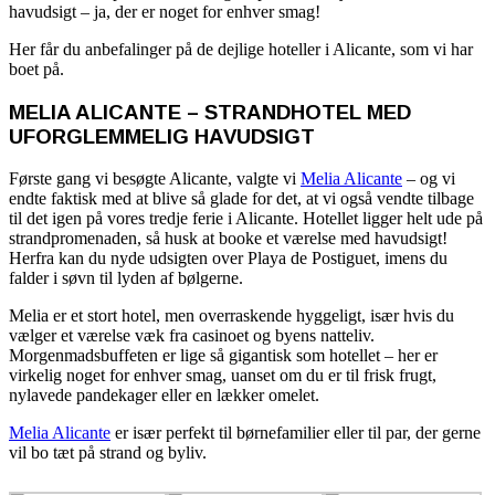
havudsigt – ja, der er noget for enhver smag!
Her får du anbefalinger på de dejlige hoteller i Alicante, som vi har
boet på.
MELIA ALICANTE – STRANDHOTEL MED
UFORGLEMMELIG HAVUDSIGT
Første gang vi besøgte Alicante, valgte vi
Melia Alicante
– og vi
endte faktisk med at blive så glade for det, at vi også vendte tilbage
til det igen på vores tredje ferie i Alicante. Hotellet ligger helt ude på
strandpromenaden, så husk at booke et værelse med havudsigt!
Herfra kan du nyde udsigten over Playa de Postiguet, imens du
falder i søvn til lyden af bølgerne.
Melia er et stort hotel, men overraskende hyggeligt, især hvis du
vælger et værelse væk fra casinoet og byens natteliv.
Morgenmadsbuffeten er lige så gigantisk som hotellet – her er
virkelig noget for enhver smag, uanset om du er til frisk frugt,
nylavede pandekager eller en lækker omelet.
Melia Alicante
er især perfekt til børnefamilier eller til par, der gerne
vil bo tæt på strand og byliv.