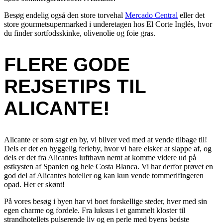
Besøg endelig også den store torvehal
Mercado Central
eller det
store gourmetsupermarked i underetagen hos El Corte Inglés, hvor
du finder sortfodsskinke, olivenolie og foie gras.
FLERE GODE
REJSETIPS TIL
ALICANTE!
Alicante er som sagt en by, vi bliver ved med at vende tilbage til!
Dels er det en hyggelig ferieby, hvor vi bare elsker at slappe af, og
dels er det fra Alicantes lufthavn nemt at komme videre ud på
østkysten af Spanien og hele Costa Blanca. Vi har derfor prøvet en
god del af Alicantes hoteller og kan kun vende tommerlfingeren
opad. Her er skønt!
På vores besøg i byen har vi boet forskellige steder, hver med sin
egen charme og fordele. Fra luksus i et gammelt kloster til
strandhotellets pulserende liv og en perle med byens bedste