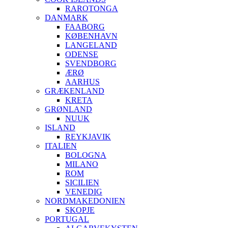
RAROTONGA
DANMARK
FAABORG
KØBENHAVN
LANGELAND
ODENSE
SVENDBORG
ÆRØ
AARHUS
GRÆKENLAND
KRETA
GRØNLAND
NUUK
ISLAND
REYKJAVIK
ITALIEN
BOLOGNA
MILANO
ROM
SICILIEN
VENEDIG
NORDMAKEDONIEN
SKOPJE
PORTUGAL