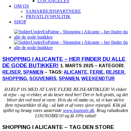
LOS ANGELES
OM OS
SAMARBEJDSPARTNERE
PRIVATLIVSPOLITIK
SHOP
SHOPPING I ALICANTE – HER FINDER DU ALLE
DE GODE BUTIKKER!
1. MARTS 2025 – KATEGORI:
REJSER
,
SPANIEN
– TAGS:
ALICANTE
,
FERIE
,
REJSER
,
SHOPPING
,
SOUVENIRS
,
SPANIEN
,
WEEKENDTUR
HJÆLP OS MED AT LAVE FLERE REJSEARTIKLER! Vi elsker
at rejse - og vi elsker, at du læser med her! Det er helt gratis, og det
bliver det ved med at være. Hvis du vil støtte os, så vi kan skrive
flere rejseartikler til dig - så køb et af vores sjove rejsespil. Klik på
spillet og besøg vores søsterside
www.lounoire.dk
. Brug rabatkoden
LOUNOIRE10 og få 10% rabat!
SHOPPING I ALICANTE – TAG DEN STORE