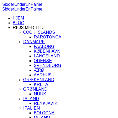
SidderUnderEnPalme
SidderUnderEnPalme
HJEM
BLOG
REJS MED TIL…
COOK ISLANDS
RAROTONGA
DANMARK
FAABORG
KØBENHAVN
LANGELAND
ODENSE
SVENDBORG
ÆRØ
AARHUS
GRÆKENLAND
KRETA
GRØNLAND
NUUK
ISLAND
REYKJAVIK
ITALIEN
BOLOGNA
MILANO