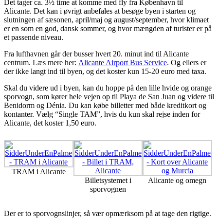
Det tager ca. 3½ time at komme med fly fra København til
Alicante. Det kan i øvrigt anbefales at besøge byen i starten og
slutningen af sæsonen, april/maj og august/september, hvor klimaet
er en som en god, dansk sommer, og hvor mængden af turister er på
et passende niveau.
Fra lufthavnen går der busser hvert 20. minut ind til Alicante
centrum. Læs mere her:
Alicante Airport Bus Service
. Og ellers er
der ikke langt ind til byen, og det koster kun 15-20 euro med taxa.
Skal du videre ud i byen, kan du hoppe på den lille hvide og orange
sporvogn, som kører hele vejen op til Playa de San Juan og videre til
Benidorm og Dénia. Du kan købe billetter med både kreditkort og
kontanter. Vælg “Single TAM”, hvis du kun skal rejse inden for
Alicante, det koster 1,50 euro.
TRAM i Alicante
Billetsystemet i
Alicante og omegn
sporvognen
Der er to sporvognslinjer, så vær opmærksom på at tage den rigtige.