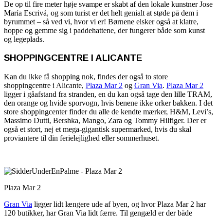
De op til fire meter høje svampe er skabt af den lokale kunstner Jose
María Escrivá, og som turist er det helt genialt at støde på dem i
byrummet – så ved vi, hvor vi er! Børnene elsker også at klatre,
hoppe og gemme sig i paddehattene, der fungerer både som kunst
og legeplads.
SHOPPINGCENTRE I ALICANTE
Kan du ikke få shopping nok, findes der også to store
shoppingcentre i Alicante,
Plaza Mar 2
og
Gran Via
.
Plaza Mar 2
ligger i gåafstand fra stranden, en du kan også tage den lille TRAM,
den orange og hvide sporvogn, hvis benene ikke orker bakken. I det
store shoppingcenter finder du alle de kendte mærker, H&M, Levi’s,
Massimo Dutti, Bershka, Mango, Zara og Tommy Hilfiger. Der er
også et stort, nej et mega-gigantisk supermarked, hvis du skal
proviantere til din ferielejlighed eller sommerhuset.
Plaza Mar 2
Gran Via
ligger lidt længere ude af byen, og hvor Plaza Mar 2 har
120 butikker, har Gran Via lidt færre. Til gengæld er der både