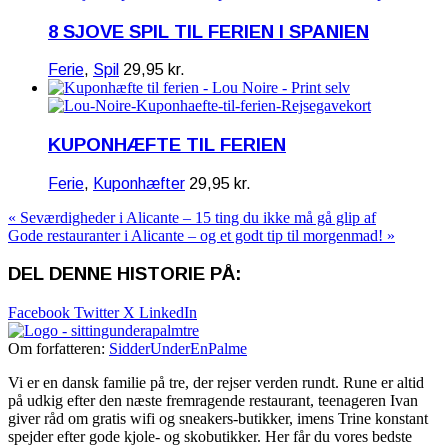
8 SJOVE SPIL TIL FERIEN I SPANIEN
Ferie
,
Spil
29,95
kr.
KUPONHÆFTE TIL FERIEN
Ferie
,
Kuponhæfter
29,95
kr.
« Seværdigheder i Alicante – 15 ting du ikke må gå glip af
Gode restauranter i Alicante – og et godt tip til morgenmad! »
DEL DENNE HISTORIE PÅ:
Facebook
Twitter X
LinkedIn
Om forfatteren:
SidderUnderEnPalme
Vi er en dansk familie på tre, der rejser verden rundt. Rune er altid
på udkig efter den næste fremragende restaurant, teenageren Ivan
giver råd om gratis wifi og sneakers-butikker, imens Trine konstant
spejder efter gode kjole- og skobutikker. Her får du vores bedste