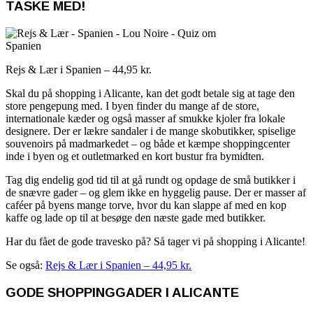
TASKE MED!
Rejs & Lær i Spanien – 44,95 kr.
Skal du på shopping i Alicante, kan det godt betale sig at tage den
store pengepung med. I byen finder du mange af de store,
internationale kæder og også masser af smukke kjoler fra lokale
designere. Der er lækre sandaler i de mange skobutikker, spiselige
souvenoirs på madmarkedet – og både et kæmpe shoppingcenter
inde i byen og et outletmarked en kort bustur fra bymidten.
Tag dig endelig god tid til at gå rundt og opdage de små butikker i
de snævre gader – og glem ikke en hyggelig pause. Der er masser af
caféer på byens mange torve, hvor du kan slappe af med en kop
kaffe og lade op til at besøge den næste gade med butikker.
Har du fået de gode travesko på? Så tager vi på shopping i Alicante!
Se også:
Rejs & Lær i Spanien – 44,95 kr.
GODE SHOPPINGGADER I ALICANTE