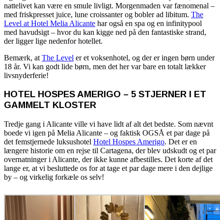
nattelivet kan være en smule livligt. Morgenmaden var fænomenal –
med friskpresset juice, lune croissanter og bobler ad libitum.
The
Level at Hotel Melia Alicante
har også en spa og en infinitypool
med havudsigt – hvor du kan kigge ned på den fantastiske strand,
der ligger lige nedenfor hotellet.
Bemærk, at
The Level
er et voksenhotel, og der er ingen børn under
18 år. Vi kan godt lide børn, men det her var bare en totalt lækker
livsnyderferie!
HOTEL HOSPES AMERIGO – 5 STJERNER I ET
GAMMELT KLOSTER
Tredje gang i Alicante ville vi have lidt af alt det bedste. Som nævnt
boede vi igen på Melia Alicante – og faktisk OGSÅ et par dage på
det femstjernede luksushotel
Hotel Hospes Amerigo
. Det er en
længere historie om en rejse til Cartagena, der blev udskudt og et par
overnatninger i Alicante, der ikke kunne afbestilles. Det korte af det
lange er, at vi besluttede os for at tage et par dage mere i den dejlige
by – og virkelig forkæle os selv!