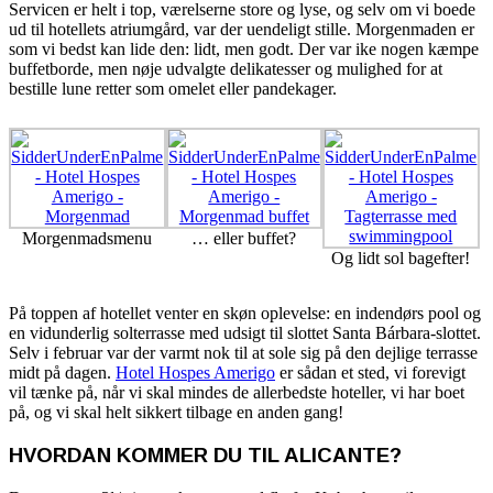
Servicen er helt i top, værelserne store og lyse, og selv om vi boede
ud til hotellets atriumgård, var der uendeligt stille. Morgenmaden er
som vi bedst kan lide den: lidt, men godt. Der var ike nogen kæmpe
buffetborde, men nøje udvalgte delikatesser og mulighed for at
bestille lune retter som omelet eller pandekager.
Morgenmadsmenu
… eller buffet?
Og lidt sol bagefter!
På toppen af hotellet venter en skøn oplevelse: en indendørs pool og
en vidunderlig solterrasse med udsigt til slottet Santa Bárbara-slottet.
Selv i februar var der varmt nok til at sole sig på den dejlige terrasse
midt på dagen.
Hotel Hospes Amerigo
er sådan et sted, vi forevigt
vil tænke på, når vi skal mindes de allerbedste hoteller, vi har boet
på, og vi skal helt sikkert tilbage en anden gang!
HVORDAN KOMMER DU TIL ALICANTE?