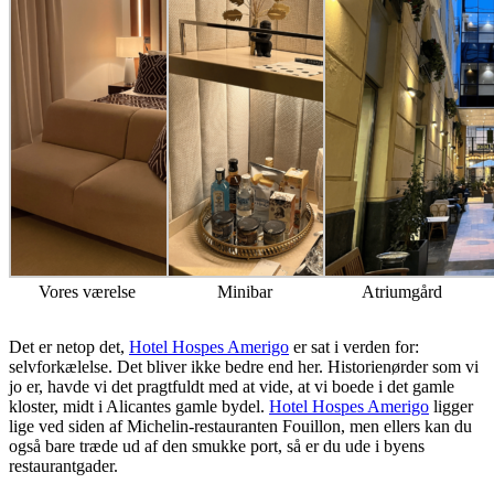
Vores værelse
Minibar
Atriumgård
Det er netop det,
Hotel Hospes Amerigo
er sat i verden for:
selvforkælelse. Det bliver ikke bedre end her. Historienørder som vi
jo er, havde vi det pragtfuldt med at vide, at vi boede i det gamle
kloster, midt i Alicantes gamle bydel.
Hotel Hospes Amerigo
ligger
lige ved siden af Michelin-restauranten Fouillon, men ellers kan du
også bare træde ud af den smukke port, så er du ude i byens
restaurantgader.