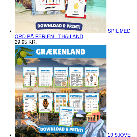
SPIL MED
ORD PÅ FERIEN - THAILAND
29,95
KR.
10 SJOVE