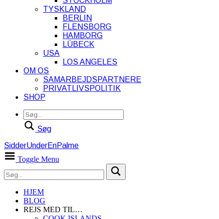
STOCKHOLM
TYSKLAND
BERLIN
FLENSBORG
HAMBORG
LÜBECK
USA
LOS ANGELES
OM OS
SAMARBEJDSPARTNERE
PRIVATLIVSPOLITIK
SHOP
Søg
SidderUnderEnPalme
Toggle Menu
HJEM
BLOG
REJS MED TIL…
COOK ISLANDS