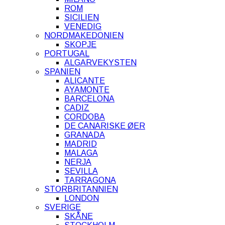
ROM
SICILIEN
VENEDIG
NORDMAKEDONIEN
SKOPJE
PORTUGAL
ALGARVEKYSTEN
SPANIEN
ALICANTE
AYAMONTE
BARCELONA
CADIZ
CORDOBA
DE CANARISKE ØER
GRANADA
MADRID
MALAGA
NERJA
SEVILLA
TARRAGONA
STORBRITANNIEN
LONDON
SVERIGE
SKÅNE