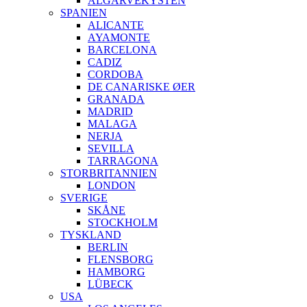
ALGARVEKYSTEN
SPANIEN
ALICANTE
AYAMONTE
BARCELONA
CADIZ
CORDOBA
DE CANARISKE ØER
GRANADA
MADRID
MALAGA
NERJA
SEVILLA
TARRAGONA
STORBRITANNIEN
LONDON
SVERIGE
SKÅNE
STOCKHOLM
TYSKLAND
BERLIN
FLENSBORG
HAMBORG
LÜBECK
USA