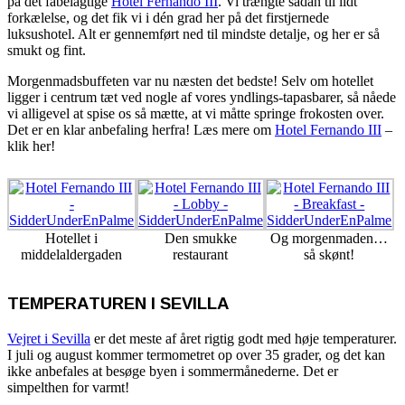
på det fabelagtige
Hotel Fernando III
. Vi trængte sådan til lidt
forkælelse, og det fik vi i dén grad her på det firstjernede
luksushotel. Alt er gennemført ned til mindste detalje, og her er så
smukt og fint.
Morgenmadsbuffeten var nu næsten det bedste! Selv om hotellet
ligger i centrum tæt ved nogle af vores yndlings-tapasbarer, så nåede
vi alligevel at spise os så mætte, at vi måtte springe frokosten over.
Det er en klar anbefaling herfra! Læs mere om
Hotel Fernando III
–
klik her!
Hotellet i
Den smukke
Og morgenmaden…
middelaldergaden
restaurant
så skønt!
TEMPERATUREN I SEVILLA
Vejret i Sevilla
er det meste af året rigtig godt med høje temperaturer.
I juli og august kommer termometret op over 35 grader, og det kan
ikke anbefales at besøge byen i sommermånederne. Det er
simpelthen for varmt!