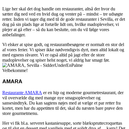
Lige her skal det dog handle om restauranter, altså der hvor du
sætter dig ned ved en hvid dug og venter på – mindst – tre udsøgte
retter. Inden vi tager dig med til de gode restauranter i Sevilla, er det
dog på sin plads lige at fortælle lidt om, hvilke madoplevelser, vi
plejer at gå efter – så du kan beslutte, om du vil følge vores
anbefalinger.
Vi elsker at spise godt, og restaurantbesøgene er normalt en stor del
af vores ferier. Vi spiser ikke nødvendigvis dyrt, men altid lokalt og
med egnens råvarer. Vi er også altid på jagt efter de store
madoplevelser og spiser helst noget, vi aldrig har smagt før.
Velbekomme!
AMARA
Restaurante AMARA
er en hip og moderne gourmetrestaurant, der
vil overvælde dig med mange nye smagsoplevelser og
sansesindtryk. Du kan sagtens nøjes med at vælge et par retter fra
kortet, men har du appetitten til det, skal du næsten bare prøve den
store gourmetmenu.
Her vi fik bl.a. serveret kastaniesuppe, sorte blækspruttecroquettas
og til slut en dessert med vanilieis med et solidt drys af… karry! Det