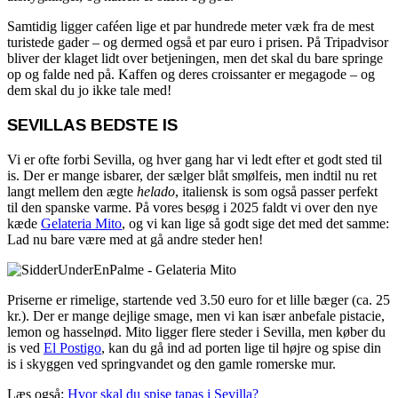
Samtidig ligger caféen lige et par hundrede meter væk fra de mest
turistede gader – og dermed også et par euro i prisen. På Tripadvisor
bliver der klaget lidt over betjeningen, men det skal du bare springe
op og falde ned på. Kaffen og deres croissanter er megagode – og
dem skal du jo ikke tale med!
SEVILLAS BEDSTE IS
Vi er ofte forbi Sevilla, og hver gang har vi ledt efter et godt sted til
is. Der er mange isbarer, der sælger blåt smølfeis, men indtil nu ret
langt mellem den ægte
helado
, italiensk is som også passer perfekt
til den spanske varme. På vores besøg i 2025 faldt vi over den nye
kæde
Gelateria Mito
, og vi kan lige så godt sige det med det samme:
Lad nu bare være med at gå andre steder hen!
Priserne er rimelige, startende ved 3.50 euro for et lille bæger (ca. 25
kr.). Der er mange dejlige smage, men vi kan især anbefale pistacie,
lemon og hasselnød. Mito ligger flere steder i Sevilla, men køber du
is ved
El Postigo
, kan du gå ind ad porten lige til højre og spise din
is i skyggen ved springvandet og den gamle romerske mur.
Læs også:
Hvor skal du spise tapas i Sevilla?