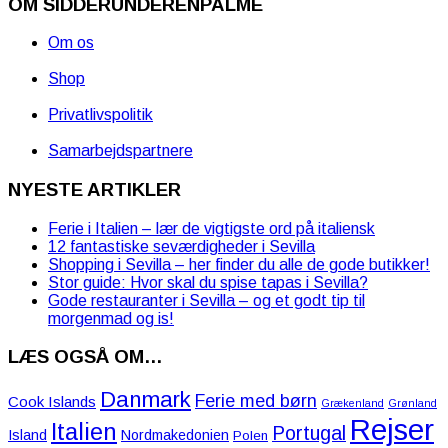
OM SIDDERUNDERENPALME
Om os
Shop
Privatlivspolitik
Samarbejdspartnere
NYESTE ARTIKLER
Ferie i Italien – lær de vigtigste ord på italiensk
12 fantastiske seværdigheder i Sevilla
Shopping i Sevilla – her finder du alle de gode butikker!
Stor guide: Hvor skal du spise tapas i Sevilla?
Gode restauranter i Sevilla – og et godt tip til
morgenmad og is!
LÆS OGSÅ OM…
Danmark
Ferie med børn
Cook Islands
Grækenland
Grønland
Rejser
Italien
Portugal
Island
Nordmakedonien
Polen