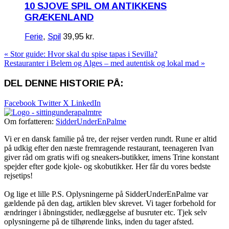
10 SJOVE SPIL OM ANTIKKENS
GRÆKENLAND
Ferie
,
Spil
39,95
kr.
« Stor guide: Hvor skal du spise tapas i Sevilla?
Restauranter i Belem og Alges – med autentisk og lokal mad »
DEL DENNE HISTORIE PÅ:
Facebook
Twitter X
LinkedIn
Om forfatteren:
SidderUnderEnPalme
Vi er en dansk familie på tre, der rejser verden rundt. Rune er altid
på udkig efter den næste fremragende restaurant, teenageren Ivan
giver råd om gratis wifi og sneakers-butikker, imens Trine konstant
spejder efter gode kjole- og skobutikker. Her får du vores bedste
rejsetips!
Og lige et lille P.S. Oplysningerne på SidderUnderEnPalme var
gældende på den dag, artiklen blev skrevet. Vi tager forbehold for
ændringer i åbningstider, nedlæggelse af busruter etc. Tjek selv
oplysningerne på de tilhørende links, inden du tager afsted.