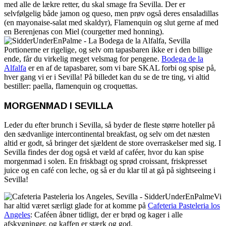
med alle de lækre retter, du skal smage fra Sevilla. Der er
selvfølgelig både jamon og queso, men prøv også deres ensaladillas
(en mayonaise-salat med skaldyr), Flamenquin og slut gerne af med
en Berenjenas con Miel (courgetter med honning).
Portionerne er rigelige, og selv om tapasbaren ikke er i den billige
ende, får du virkelig meget velsmag for pengene.
Bodega de la
Alfalfa
er en af de tapasbarer, som vi bare SKAL forbi og spise på,
hver gang vi er i Sevilla! På billedet kan du se de tre ting, vi altid
bestiller: paella, flamenquin og croquettas.
MORGENMAD I SEVILLA
Leder du efter brunch i Sevilla, så byder de fleste større hoteller på
den sædvanlige intercontinental breakfast, og selv om det næsten
altid er godt, så bringer det sjældent de store overraskelser med sig. I
Sevilla findes der dog også et væld af caféer, hvor du kan spise
morgenmad i solen. En friskbagt og sprød croissant, friskpresset
juice og en café con leche, og så er du klar til at gå på sightseeing i
Sevilla!
Vi
har altid været særligt glade for at komme på
Cafeteria Pasteleria los
Angeles
: Caféen åbner tidligt, der er brød og kager i alle
afskygninger, og kaffen er stærk og god.