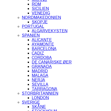
ROM
SICILIEN
VENEDIG
NORDMAKEDONIEN
SKOPJE
PORTUGAL
ALGARVEKYSTEN
SPANIEN
ALICANTE
AYAMONTE
BARCELONA
CADIZ
CORDOBA
DE CANARISKE ØER
GRANADA
MADRID
MALAGA
NERJA
SEVILLA
TARRAGONA
STORBRITANNIEN
LONDON
SVERIGE
SKÅNE