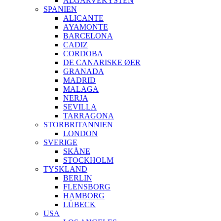
ALGARVEKYSTEN
SPANIEN
ALICANTE
AYAMONTE
BARCELONA
CADIZ
CORDOBA
DE CANARISKE ØER
GRANADA
MADRID
MALAGA
NERJA
SEVILLA
TARRAGONA
STORBRITANNIEN
LONDON
SVERIGE
SKÅNE
STOCKHOLM
TYSKLAND
BERLIN
FLENSBORG
HAMBORG
LÜBECK
USA