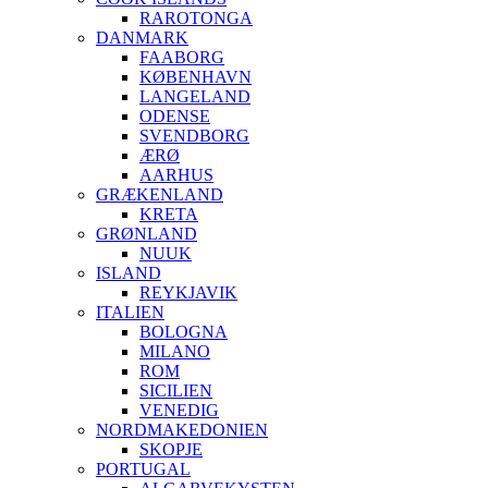
RAROTONGA
DANMARK
FAABORG
KØBENHAVN
LANGELAND
ODENSE
SVENDBORG
ÆRØ
AARHUS
GRÆKENLAND
KRETA
GRØNLAND
NUUK
ISLAND
REYKJAVIK
ITALIEN
BOLOGNA
MILANO
ROM
SICILIEN
VENEDIG
NORDMAKEDONIEN
SKOPJE
PORTUGAL