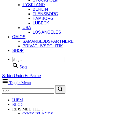
STOCKHOLM
TYSKLAND
BERLIN
FLENSBORG
HAMBORG
LÜBECK
USA
LOS ANGELES
OM OS
SAMARBEJDSPARTNERE
PRIVATLIVSPOLITIK
SHOP
Søg
SidderUnderEnPalme
Toggle Menu
HJEM
BLOG
REJS MED TIL…
COOK ISLANDS