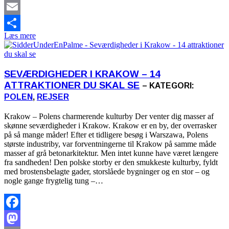
Mastodon
Email
Læs mere
Share
SEVÆRDIGHEDER I KRAKOW – 14
ATTRAKTIONER DU SKAL SE
– KATEGORI:
POLEN
,
REJSER
Krakow – Polens charmerende kulturby Der venter dig masser af
skønne seværdigheder i Krakow. Krakow er en by, der overrasker
på så mange måder! Efter et tidligere besøg i Warszawa, Polens
største industriby, var forventningerne til Krakow på samme måde
masser af grå betonarkitektur. Men intet kunne have været længere
fra sandheden! Den polske storby er den smukkeste kulturby, fyldt
med brostensbelagte gader, storslåede bygninger og en stor – og
nogle gange frygtelig tung –…
Facebook