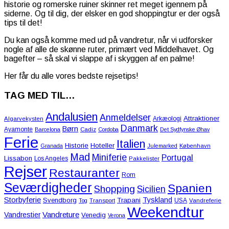
historie og romerske ruiner skinner ret meget igennem på
siderne. Og til dig, der elsker en god shoppingtur er der også
tips til det!
Du kan også komme med ud på vandretur, når vi udforsker
nogle af alle de skønne ruter, primært ved Middelhavet. Og
bagefter – så skal vi slappe af i skyggen af en palme!
Her får du alle vores bedste rejsetips!
TAG MED TIL…
Andalusien
Anmeldelser
Attraktioner
Arkæologi
Algarvekysten
Danmark
Børn
Ayamonte
Barcelona
Cadiz
Cordoba
Det Sydfynske Øhav
Ferie
Italien
Historie
Hoteller
Granada
Julemarked
København
Mad
Miniferie
Portugal
Lissabon
Los Angeles
Pakkelister
Rejser
Restauranter
Rom
Seværdigheder
Spanien
Shopping
Sicilien
Storbyferie
Tyskland
Svendborg
Trapani
USA
Tog
Transport
Vandreferie
Weekendtur
Vandreture
Vandrestier
Venedig
Verona