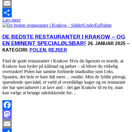
Mastodon
Email
Læs mere
Share
DE BEDSTE RESTAURANTER I KRAKOW – OG
EN EMINENT SPECIALØLSBAR!
26. JANUAR 2025 –
KATEGORI:
POLEN
,
REJSER
Find de gode restauranter i Krakow Hvis du ligesom os troede, at
Krakow kun byder på kålmad og pølser – så bliver du virkelig
overrasket! Polen har samme forfinede madkultur som f.eks.
Spanien, det hele er bare lidt mere… rustikt. Men de fyldte pierogi,
spændende specialøl, et væld af overdådige kager og en restaurant
der har specialiseret i at lave and – det gør Kraków til en by, man
kan vælge at besøge udelukkende for…
Facebook
Mastodon