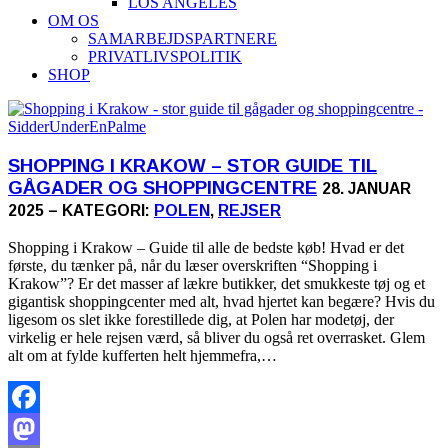
LOS ANGELES
OM OS
SAMARBEJDSPARTNERE
PRIVATLIVSPOLITIK
SHOP
SHOPPING I KRAKOW – STOR GUIDE TIL
GÅGADER OG SHOPPINGCENTRE
28. JANUAR
2025 – KATEGORI:
POLEN
,
REJSER
Shopping i Krakow – Guide til alle de bedste køb! Hvad er det
første, du tænker på, når du læser overskriften “Shopping i
Krakow”? Er det masser af lækre butikker, det smukkeste tøj og et
gigantisk shoppingcenter med alt, hvad hjertet kan begære? Hvis du
ligesom os slet ikke forestillede dig, at Polen har modetøj, der
virkelig er hele rejsen værd, så bliver du også ret overrasket. Glem
alt om at fylde kufferten helt hjemmefra,…
Facebook