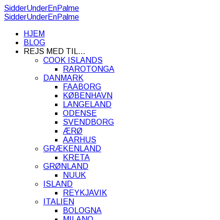
SidderUnderEnPalme
SidderUnderEnPalme
HJEM
BLOG
REJS MED TIL…
COOK ISLANDS
RAROTONGA
DANMARK
FAABORG
KØBENHAVN
LANGELAND
ODENSE
SVENDBORG
ÆRØ
AARHUS
GRÆKENLAND
KRETA
GRØNLAND
NUUK
ISLAND
REYKJAVIK
ITALIEN
BOLOGNA
MILANO