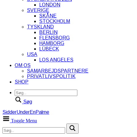
LONDON
SVERIGE
SKÅNE
STOCKHOLM
TYSKLAND
BERLIN
FLENSBORG
HAMBORG
LÜBECK
USA
LOS ANGELES
OM OS
SAMARBEJDSPARTNERE
PRIVATLIVSPOLITIK
SHOP
Søg
SidderUnderEnPalme
Toggle Menu