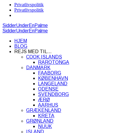
Privatlivspolitik
Privatlivspolitik
SidderUnderEnPalme
SidderUnderEnPalme
HJEM
BLOG
REJS MED TIL…
COOK ISLANDS
RAROTONGA
DANMARK
FAABORG
KØBENHAVN
LANGELAND
ODENSE
SVENDBORG
ÆRØ
AARHUS
GRÆKENLAND
KRETA
GRØNLAND
NUUK
ISLAND