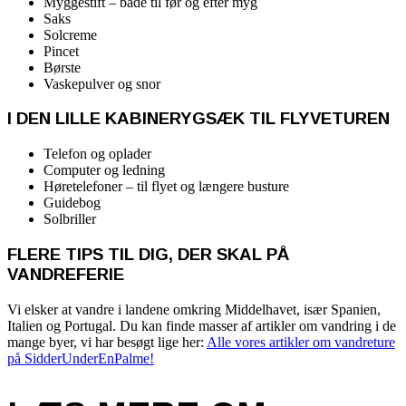
Myggestift – både til før og efter myg
Saks
Solcreme
Pincet
Børste
Vaskepulver og snor
I DEN LILLE KABINERYGSÆK TIL FLYVETUREN
Telefon og oplader
Computer og ledning
Høretelefoner – til flyet og længere busture
Guidebog
Solbriller
FLERE TIPS TIL DIG, DER SKAL PÅ
VANDREFERIE
Vi elsker at vandre i landene omkring Middelhavet, især Spanien,
Italien og Portugal. Du kan finde masser af artikler om vandring i de
mange byer, vi har besøgt lige her:
Alle vores artikler om vandreture
på SidderUnderEnPalme!