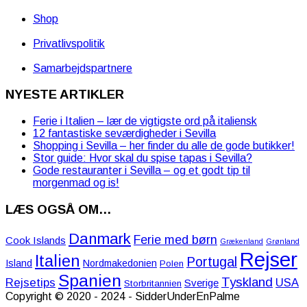
Shop
Privatlivspolitik
Samarbejdspartnere
NYESTE ARTIKLER
Ferie i Italien – lær de vigtigste ord på italiensk
12 fantastiske seværdigheder i Sevilla
Shopping i Sevilla – her finder du alle de gode butikker!
Stor guide: Hvor skal du spise tapas i Sevilla?
Gode restauranter i Sevilla – og et godt tip til
morgenmad og is!
LÆS OGSÅ OM…
Danmark
Ferie med børn
Cook Islands
Grækenland
Grønland
Rejser
Italien
Portugal
Island
Nordmakedonien
Polen
Spanien
Tyskland
Rejsetips
USA
Sverige
Storbritannien
Copyright © 2020 - 2024 - SidderUnderEnPalme