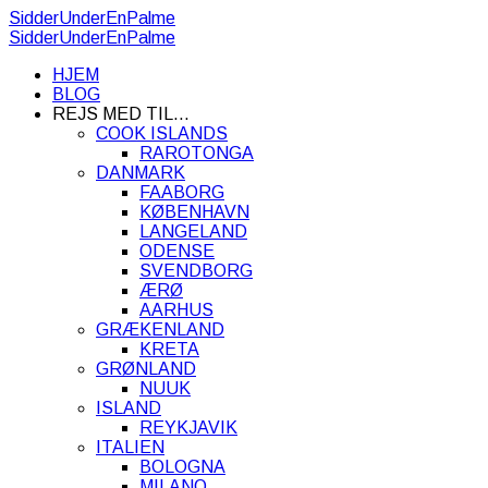
SidderUnderEnPalme
SidderUnderEnPalme
HJEM
BLOG
REJS MED TIL…
COOK ISLANDS
RAROTONGA
DANMARK
FAABORG
KØBENHAVN
LANGELAND
ODENSE
SVENDBORG
ÆRØ
AARHUS
GRÆKENLAND
KRETA
GRØNLAND
NUUK
ISLAND
REYKJAVIK
ITALIEN
BOLOGNA
MILANO