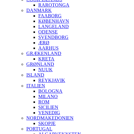
RAROTONGA
DANMARK
FAABORG
KØBENHAVN
LANGELAND
ODENSE
SVENDBORG
ÆRØ
AARHUS
GRÆKENLAND
KRETA
GRØNLAND
NUUK
ISLAND
REYKJAVIK
ITALIEN
BOLOGNA
MILANO
ROM
SICILIEN
VENEDIG
NORDMAKEDONIEN
SKOPJE
PORTUGAL