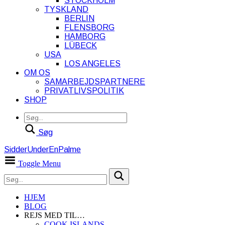
STOCKHOLM
TYSKLAND
BERLIN
FLENSBORG
HAMBORG
LÜBECK
USA
LOS ANGELES
OM OS
SAMARBEJDSPARTNERE
PRIVATLIVSPOLITIK
SHOP
Søg
SidderUnderEnPalme
Toggle Menu
HJEM
BLOG
REJS MED TIL…
COOK ISLANDS