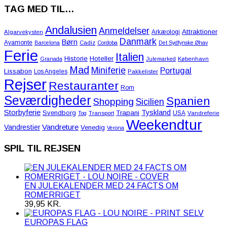
TAG MED TIL…
Andalusien
Anmeldelser
Attraktioner
Arkæologi
Algarvekysten
Danmark
Børn
Ayamonte
Barcelona
Cadiz
Cordoba
Det Sydfynske Øhav
Ferie
Italien
Historie
Hoteller
Granada
Julemarked
København
Mad
Miniferie
Portugal
Lissabon
Los Angeles
Pakkelister
Rejser
Restauranter
Rom
Seværdigheder
Spanien
Shopping
Sicilien
Storbyferie
Tyskland
Svendborg
Trapani
USA
Tog
Transport
Vandreferie
Weekendtur
Vandreture
Vandrestier
Venedig
Verona
SPIL TIL REJSEN
EN JULEKALENDER MED 24 FACTS OM
ROMERRIGET
39,95
KR.
EUROPAS FLAG