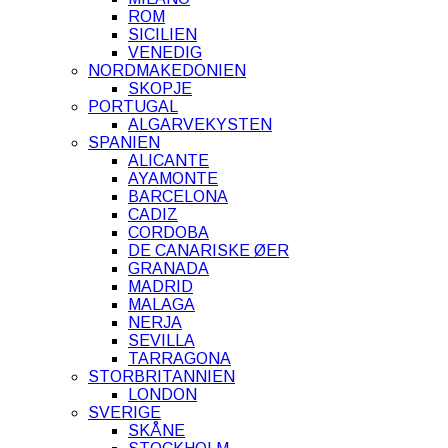
ROM
SICILIEN
VENEDIG
NORDMAKEDONIEN
SKOPJE
PORTUGAL
ALGARVEKYSTEN
SPANIEN
ALICANTE
AYAMONTE
BARCELONA
CADIZ
CORDOBA
DE CANARISKE ØER
GRANADA
MADRID
MALAGA
NERJA
SEVILLA
TARRAGONA
STORBRITANNIEN
LONDON
SVERIGE
SKÅNE