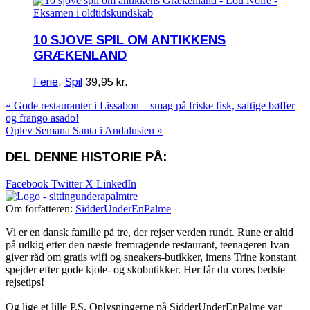
10 SJOVE SPIL OM ANTIKKENS
GRÆKENLAND
Ferie
,
Spil
39,95
kr.
« Gode restauranter i Lissabon – smag på friske fisk, saftige bøffer
og frango asado!
Oplev Semana Santa i Andalusien »
DEL DENNE HISTORIE PÅ:
Facebook
Twitter X
LinkedIn
Om forfatteren:
SidderUnderEnPalme
Vi er en dansk familie på tre, der rejser verden rundt. Rune er altid
på udkig efter den næste fremragende restaurant, teenageren Ivan
giver råd om gratis wifi og sneakers-butikker, imens Trine konstant
spejder efter gode kjole- og skobutikker. Her får du vores bedste
rejsetips!
Og lige et lille P.S. Oplysningerne på SidderUnderEnPalme var