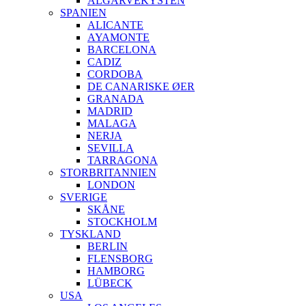
ALGARVEKYSTEN
SPANIEN
ALICANTE
AYAMONTE
BARCELONA
CADIZ
CORDOBA
DE CANARISKE ØER
GRANADA
MADRID
MALAGA
NERJA
SEVILLA
TARRAGONA
STORBRITANNIEN
LONDON
SVERIGE
SKÅNE
STOCKHOLM
TYSKLAND
BERLIN
FLENSBORG
HAMBORG
LÜBECK
USA