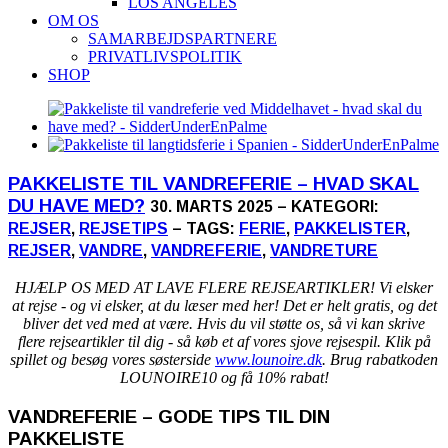
LOS ANGELES
OM OS
SAMARBEJDSPARTNERE
PRIVATLIVSPOLITIK
SHOP
PAKKELISTE TIL VANDREFERIE – HVAD SKAL
DU HAVE MED?
30. MARTS 2025 – KATEGORI:
REJSER
,
REJSETIPS
– TAGS:
FERIE
,
PAKKELISTER
,
REJSER
,
VANDRE
,
VANDREFERIE
,
VANDRETURE
HJÆLP OS MED AT LAVE FLERE REJSEARTIKLER! Vi elsker
at rejse - og vi elsker, at du læser med her! Det er helt gratis, og det
bliver det ved med at være. Hvis du vil støtte os, så vi kan skrive
flere rejseartikler til dig - så køb et af vores sjove rejsespil. Klik på
spillet og besøg vores søsterside
www.lounoire.dk
. Brug rabatkoden
LOUNOIRE10 og få 10% rabat!
VANDREFERIE – GODE TIPS TIL DIN
PAKKELISTE