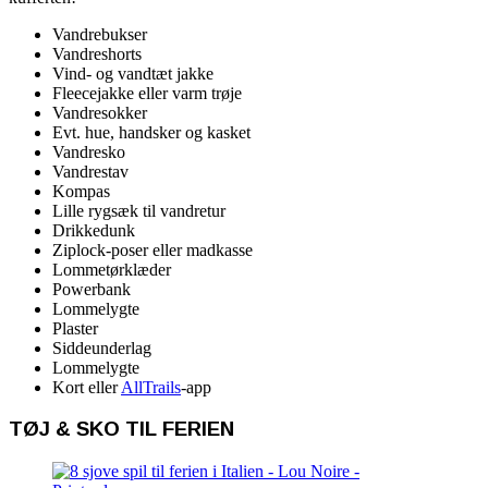
Vandrebukser
Vandreshorts
Vind- og vandtæt jakke
Fleecejakke eller varm trøje
Vandresokker
Evt. hue, handsker og kasket
Vandresko
Vandrestav
Kompas
Lille rygsæk til vandretur
Drikkedunk
Ziplock-poser eller madkasse
Lommetørklæder
Powerbank
Lommelygte
Plaster
Siddeunderlag
Lommelygte
Kort eller
AllTrails
-app
TØJ & SKO TIL FERIEN