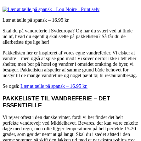
Lær at tælle på spansk – 16,95 kr.
Skal du på vandreferie i Sydeuropa? Og har du svært ved at finde
ud af, hvad du egentlig skal sætte på pakkelisten? Så får du de
allerbedste tips lige her!
Pakkelisten her er inspireret af vores egne vandreferier. Vi elsker at
vandre – men også at spise god mad! Vi sover derfor ikke i telt eller
shelter, men bor på hotel og vandrer i området omkring de byer, vi
besøger. Pakkelisten afspejler af samme grund både behovet for
udstyr til de mange vandreture og noget pænt tøj til restaurantbesøg.
Se også:
Lær at tælle på spansk – 16,95 kr.
PAKKELISTE TIL VANDREFERIE – DET
ESSENTIELLE
Vi rejser oftest i den danske vinter, fordi vi her finder det helt
perfekte vandrevejr ved Middelhavet. Bevares, der kan være enkelte
dage med regn, men ofte ligger temperaturen på helt perfekte 15-20
grader, som gør det nemt at gå langt. Skal du i stedet afsted i den
varme sommer, så skift den jakken ud med et par ekstra t-shirts osv.