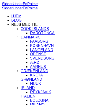
SidderUnderEnPalme
SidderUnderEnPalme
HJEM
BLOG
REJS MED TIL…
COOK ISLANDS
RAROTONGA
DANMARK
FAABORG
KØBENHAVN
LANGELAND
ODENSE
SVENDBORG
ÆRØ
AARHUS
GRÆKENLAND
KRETA
GRØNLAND
NUUK
ISLAND
REYKJAVIK
ITALIEN
BOLOGNA
MILANO