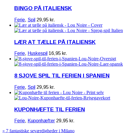
BINGO PÅ ITALIENSK
Ferie
,
Spil
29,95
kr.
LÆR AT TÆLLE PÅ ITALIENSK
Ferie
,
Huskespil
16,95
kr.
8 SJOVE SPIL TIL FERIEN I SPANIEN
Ferie
,
Spil
29,95
kr.
KUPONHÆFTE TIL FERIEN
Ferie
,
Kuponhæfter
29,95
kr.
« 7 fantastiske seværdigheder i Milano