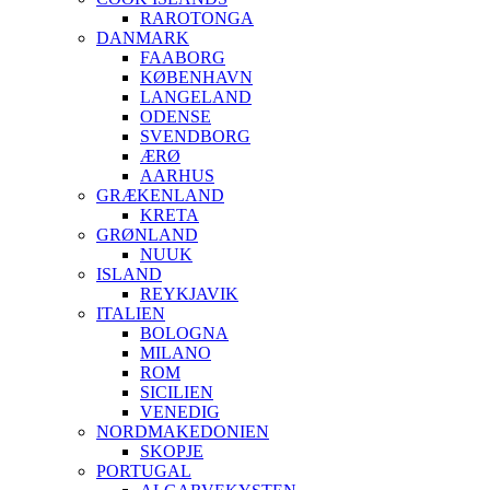
RAROTONGA
DANMARK
FAABORG
KØBENHAVN
LANGELAND
ODENSE
SVENDBORG
ÆRØ
AARHUS
GRÆKENLAND
KRETA
GRØNLAND
NUUK
ISLAND
REYKJAVIK
ITALIEN
BOLOGNA
MILANO
ROM
SICILIEN
VENEDIG
NORDMAKEDONIEN
SKOPJE
PORTUGAL