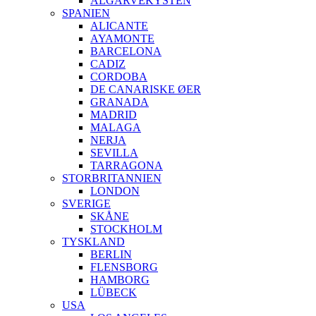
ALGARVEKYSTEN
SPANIEN
ALICANTE
AYAMONTE
BARCELONA
CADIZ
CORDOBA
DE CANARISKE ØER
GRANADA
MADRID
MALAGA
NERJA
SEVILLA
TARRAGONA
STORBRITANNIEN
LONDON
SVERIGE
SKÅNE
STOCKHOLM
TYSKLAND
BERLIN
FLENSBORG
HAMBORG
LÜBECK
USA