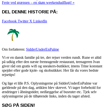
Ferie ved grænsen – en skøn weekendudflugt! »
DEL DENNE HISTORIE PÅ:
Facebook
Twitter X
LinkedIn
Om forfatteren:
SidderUnderEnPalme
Vi er en dansk familie på tre, der rejser verden rundt. Rune er altid
på udkig efter den næste fremragende restaurant, teenageren Ivan
giver råd om gratis wifi og sneakers-butikker, imens Trine konstant
spejder efter gode kjole- og skobutikker. Her får du vores bedste
rejsetips!
Og lige et lille P.S. Oplysningerne på SidderUnderEnPalme var
gældende på den dag, artiklen blev skrevet. Vi tager forbehold for
ændringer i åbningstider, nedlæggelse af busruter etc. Tjek selv
oplysningerne på de tilhørende links, inden du tager afsted.
SØG PÅ SIDEN!