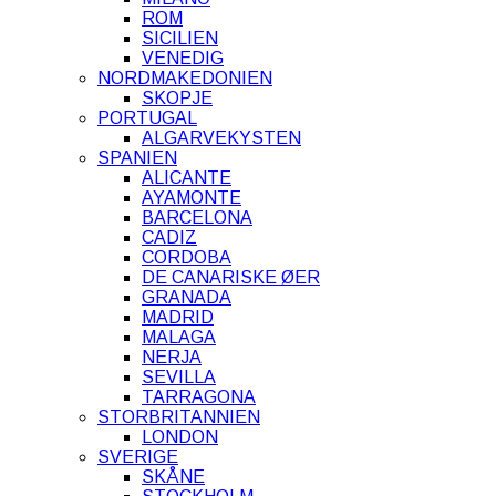
ROM
SICILIEN
VENEDIG
NORDMAKEDONIEN
SKOPJE
PORTUGAL
ALGARVEKYSTEN
SPANIEN
ALICANTE
AYAMONTE
BARCELONA
CADIZ
CORDOBA
DE CANARISKE ØER
GRANADA
MADRID
MALAGA
NERJA
SEVILLA
TARRAGONA
STORBRITANNIEN
LONDON
SVERIGE
SKÅNE