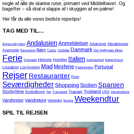
nogle af alle de skønne ruter, primært ved Middelhavet. Og
bagefter – så skal vi slappe af i skyggen af en palme!
Her får du alle vores bedste rejsetips!
TAG MED TIL…
Andalusien
Anmeldelser
Attraktioner
Arkæologi
Algarvekysten
Danmark
Børn
Ayamonte
Barcelona
Cadiz
Cordoba
Det Sydfynske Øhav
Ferie
Italien
Historie
Hoteller
Granada
Julemarked
København
Mad
Miniferie
Portugal
Lissabon
Los Angeles
Pakkelister
Rejser
Restauranter
Rom
Seværdigheder
Spanien
Shopping
Sicilien
Storbyferie
Tyskland
Svendborg
Trapani
USA
Tog
Transport
Vandreferie
Weekendtur
Vandreture
Vandrestier
Venedig
Verona
SPIL TIL REJSEN