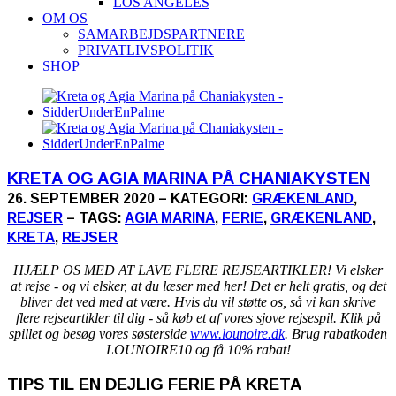
LOS ANGELES
OM OS
SAMARBEJDSPARTNERE
PRIVATLIVSPOLITIK
SHOP
KRETA OG AGIA MARINA PÅ CHANIAKYSTEN
26. SEPTEMBER 2020 – KATEGORI:
GRÆKENLAND
,
REJSER
– TAGS:
AGIA MARINA
,
FERIE
,
GRÆKENLAND
,
KRETA
,
REJSER
HJÆLP OS MED AT LAVE FLERE REJSEARTIKLER! Vi elsker
at rejse - og vi elsker, at du læser med her! Det er helt gratis, og det
bliver det ved med at være. Hvis du vil støtte os, så vi kan skrive
flere rejseartikler til dig - så køb et af vores sjove rejsespil. Klik på
spillet og besøg vores søsterside
www.lounoire.dk
. Brug rabatkoden
LOUNOIRE10 og få 10% rabat!
TIPS TIL EN DEJLIG FERIE PÅ KRETA