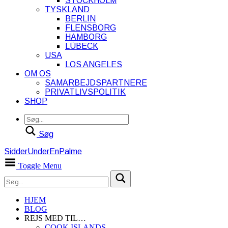
STOCKHOLM
TYSKLAND
BERLIN
FLENSBORG
HAMBORG
LÜBECK
USA
LOS ANGELES
OM OS
SAMARBEJDSPARTNERE
PRIVATLIVSPOLITIK
SHOP
Søg
SidderUnderEnPalme
Toggle Menu
HJEM
BLOG
REJS MED TIL…
COOK ISLANDS