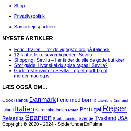
Shop
Privatlivspolitik
Samarbejdspartnere
NYESTE ARTIKLER
Ferie i Italien – lær de vigtigste ord på italiensk
12 fantastiske seværdigheder i Sevilla
Shopping i Sevilla – her finder du alle de gode butikker!
Stor guide: Hvor skal du spise tapas i Sevilla?
Gode restauranter i Sevilla – og et godt tip til
morgenmad og is!
LÆS OGSÅ OM…
Danmark
Ferie med børn
Cook Islands
Grækenland
Grønland
Rejser
Italien
Portugal
Island
Nordmakedonien
Polen
Spanien
Tyskland
Rejsetips
USA
Sverige
Storbritannien
Copyright © 2020 - 2024 - SidderUnderEnPalme