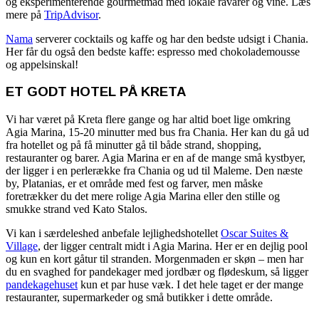
og eksperimenterende gourmetmad med lokale råvarer og vine. Læs
mere på
TripAdvisor
.
Nama
serverer cocktails og kaffe og har den bedste udsigt i Chania.
Her får du også den bedste kaffe: espresso med chokolademousse
og appelsinskal!
ET GODT HOTEL PÅ KRETA
Vi har været på Kreta flere gange og har altid boet lige omkring
Agia Marina, 15-20 minutter med bus fra Chania. Her kan du gå ud
fra hotellet og på få minutter gå til både strand, shopping,
restauranter og barer. Agia Marina er en af de mange små kystbyer,
der ligger i en perlerække fra Chania og ud til Maleme. Den næste
by, Platanias, er et område med fest og farver, men måske
foretrækker du det mere rolige Agia Marina eller den stille og
smukke strand ved Kato Stalos.
Vi kan i særdeleshed anbefale lejlighedshotellet
Oscar Suites &
Village
, der ligger centralt midt i Agia Marina. Her er en dejlig pool
og kun en kort gåtur til stranden. Morgenmaden er skøn – men har
du en svaghed for pandekager med jordbær og flødeskum, så ligger
pandekagehuset
kun et par huse væk. I det hele taget er der mange
restauranter, supermarkeder og små butikker i dette område.