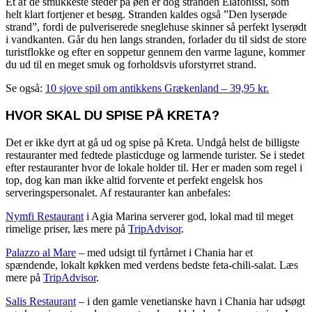
Et af de smukkeste steder på øen er dog stranden Elafonissi, som
helt klart fortjener et besøg. Stranden kaldes også ”Den lyserøde
strand”, fordi de pulveriserede sneglehuse skinner så perfekt lyserødt
i vandkanten. Går du hen langs stranden, forlader du til sidst de store
turistflokke og efter en soppetur gennem den varme lagune, kommer
du ud til en meget smuk og forholdsvis uforstyrret strand.
Se også:
10 sjove spil om antikkens Grækenland – 39,95 kr.
HVOR SKAL DU SPISE PÅ KRETA?
Det er ikke dyrt at gå ud og spise på Kreta. Undgå helst de billigste
restauranter med fedtede plasticduge og larmende turister. Se i stedet
efter restauranter hvor de lokale holder til. Her er maden som regel i
top, dog kan man ikke altid forvente et perfekt engelsk hos
serveringspersonalet. Af restauranter kan anbefales:
Nymfi Restaurant
i Agia Marina serverer god, lokal mad til meget
rimelige priser, læs mere på
TripAdvisor
.
Palazzo al Mare
– med udsigt til fyrtårnet i Chania har et
spændende, lokalt køkken med verdens bedste feta-chili-salat. Læs
mere på
TripAdvisor
.
Salis Restaurant
– i den gamle venetianske havn i Chania har udsøgt