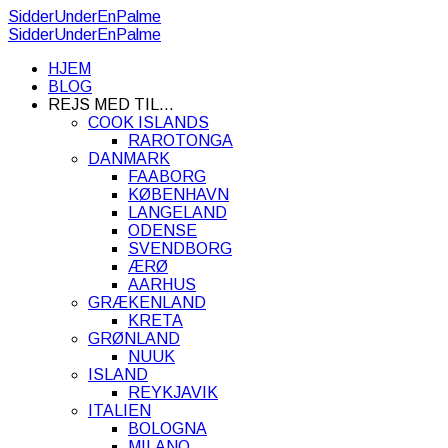
SidderUnderEnPalme
SidderUnderEnPalme
HJEM
BLOG
REJS MED TIL…
COOK ISLANDS
RAROTONGA
DANMARK
FAABORG
KØBENHAVN
LANGELAND
ODENSE
SVENDBORG
ÆRØ
AARHUS
GRÆKENLAND
KRETA
GRØNLAND
NUUK
ISLAND
REYKJAVIK
ITALIEN
BOLOGNA
MILANO