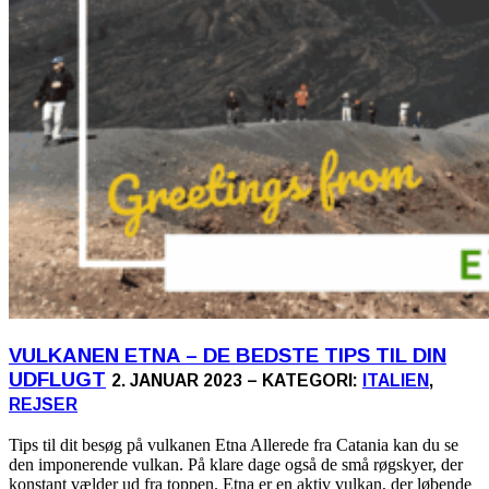
VULKANEN ETNA – DE BEDSTE TIPS TIL DIN
UDFLUGT
2. JANUAR 2023 – KATEGORI:
ITALIEN
,
REJSER
Tips til dit besøg på vulkanen Etna Allerede fra Catania kan du se
den imponerende vulkan. På klare dage også de små røgskyer, der
konstant vælder ud fra toppen. Etna er en aktiv vulkan, der løbende