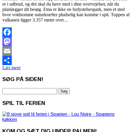
er i udbrud, og det skal du have med i dine overvejelser, når du
planlægger dit besøg. Etna er ikke en forlystelsespark, men et sted
hvor voldsomme naturkræfter pludselig kan komme i spil. Toppen af
vulkanen ligger 3.357 meter over…
Facebook
Mastodon
Email
Læs mere
Share
SØG PÅ SIDEN!
Søg
efter:
SPIL TIL FERIEN
KOM OG SÆT DIG UNDER PALMEN!