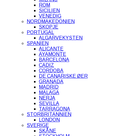
ROM
SICILIEN
VENEDIG
NORDMAKEDONIEN
SKOPJE
PORTUGAL
ALGARVEKYSTEN
SPANIEN
ALICANTE
AYAMONTE
BARCELONA
CADIZ
CORDOBA
DE CANARISKE ØER
GRANADA
MADRID
MALAGA
NERJA
SEVILLA
TARRAGONA
STORBRITANNIEN
LONDON
SVERIGE
SKÅNE