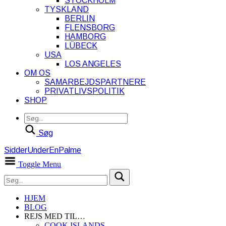
STOCKHOLM
TYSKLAND
BERLIN
FLENSBORG
HAMBORG
LÜBECK
USA
LOS ANGELES
OM OS
SAMARBEJDSPARTNERE
PRIVATLIVSPOLITIK
SHOP
Søg
SidderUnderEnPalme
Toggle Menu
HJEM
BLOG
REJS MED TIL…
COOK ISLANDS