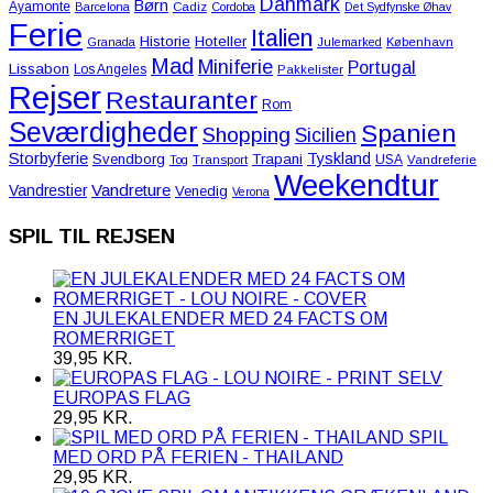
Danmark
Børn
Ayamonte
Barcelona
Cadiz
Cordoba
Det Sydfynske Øhav
Ferie
Italien
Historie
Hoteller
Granada
Julemarked
København
Mad
Miniferie
Portugal
Lissabon
Los Angeles
Pakkelister
Rejser
Restauranter
Rom
Seværdigheder
Spanien
Shopping
Sicilien
Storbyferie
Tyskland
Svendborg
Trapani
USA
Tog
Transport
Vandreferie
Weekendtur
Vandreture
Vandrestier
Venedig
Verona
SPIL TIL REJSEN
EN JULEKALENDER MED 24 FACTS OM
ROMERRIGET
39,95
KR.
EUROPAS FLAG
29,95
KR.
SPIL
MED ORD PÅ FERIEN - THAILAND
29,95
KR.