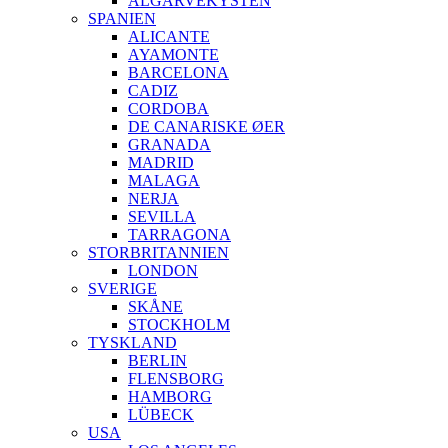
ALGARVEKYSTEN
SPANIEN
ALICANTE
AYAMONTE
BARCELONA
CADIZ
CORDOBA
DE CANARISKE ØER
GRANADA
MADRID
MALAGA
NERJA
SEVILLA
TARRAGONA
STORBRITANNIEN
LONDON
SVERIGE
SKÅNE
STOCKHOLM
TYSKLAND
BERLIN
FLENSBORG
HAMBORG
LÜBECK
USA