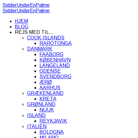
SidderUnderEnPalme
SidderUnderEnPalme
HJEM
BLOG
REJS MED TIL…
COOK ISLANDS
RAROTONGA
DANMARK
FAABORG
KØBENHAVN
LANGELAND
ODENSE
SVENDBORG
ÆRØ
AARHUS
GRÆKENLAND
KRETA
GRØNLAND
NUUK
ISLAND
REYKJAVIK
ITALIEN
BOLOGNA
MILANO