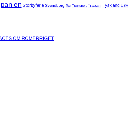
panien
Storbyferie
Tyskland
Svendborg
Trapani
USA
Tog
Transport
FACTS OM ROMERRIGET