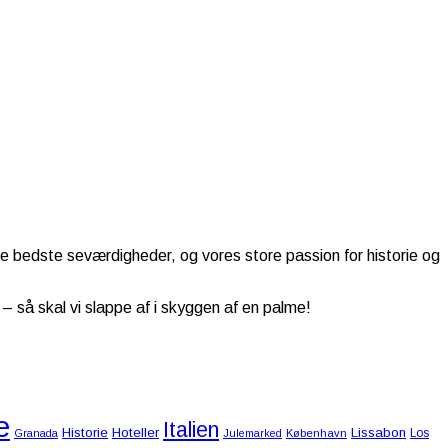
de bedste seværdigheder, og vores store passion for historie og
 så skal vi slappe af i skyggen af en palme!
e
Italien
Historie
Hoteller
Lissabon
Los
Granada
Julemarked
København