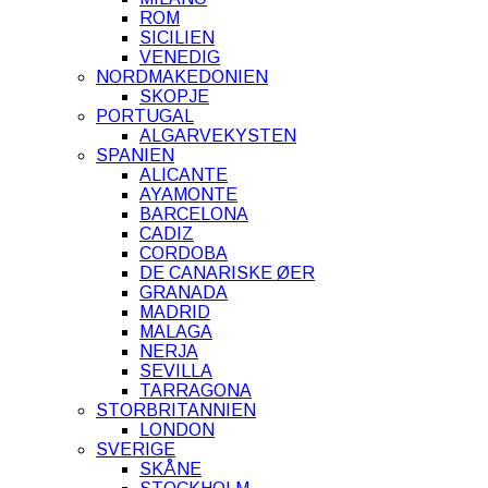
ROM
SICILIEN
VENEDIG
NORDMAKEDONIEN
SKOPJE
PORTUGAL
ALGARVEKYSTEN
SPANIEN
ALICANTE
AYAMONTE
BARCELONA
CADIZ
CORDOBA
DE CANARISKE ØER
GRANADA
MADRID
MALAGA
NERJA
SEVILLA
TARRAGONA
STORBRITANNIEN
LONDON
SVERIGE
SKÅNE