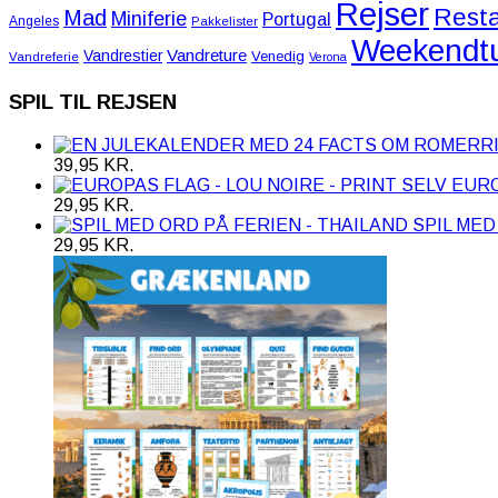
Rejser
Resta
Mad
Miniferie
Portugal
Angeles
Pakkelister
Weekendt
Vandreture
Vandrestier
Venedig
Vandreferie
Verona
SPIL TIL REJSEN
39,95
KR.
EURO
29,95
KR.
SPIL MED
29,95
KR.