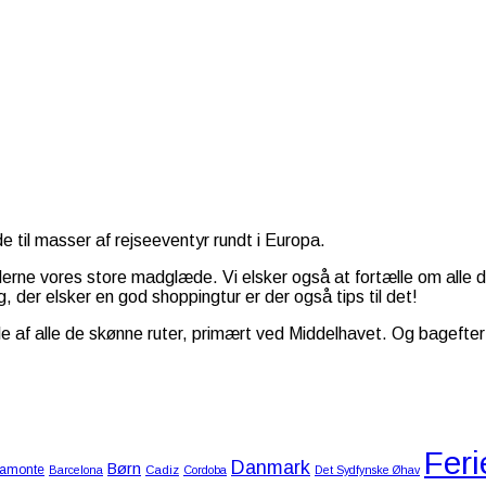
 til masser af rejseeventyr rundt i Europa.
iderne vores store madglæde. Vi elsker også at fortælle om alle 
, der elsker en god shoppingtur er der også tips til det!
af alle de skønne ruter, primært ved Middelhavet. Og bagefter –
Feri
Danmark
Børn
amonte
Barcelona
Cadiz
Cordoba
Det Sydfynske Øhav