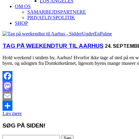
LOS ANGELES
OM OS
SAMARBEJDSPARTNERE
PRIVATLIVSPOLITIK
SHOP
TAG PÅ WEEKENDTUR TIL AARHUS
24. SEPTEMB
Hold weekend i smilets by, Aarhus! Hvorfor ikke tage af sted på en w
byen, og udsigten fra Domkirketårnet, ligesom byens mange museer og 
Facebook
Mastodon
Email
Læs mere
Share
SØG PÅ SIDEN!
Søg