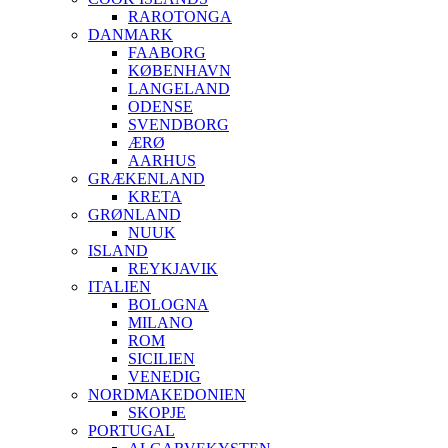
RAROTONGA
DANMARK
FAABORG
KØBENHAVN
LANGELAND
ODENSE
SVENDBORG
ÆRØ
AARHUS
GRÆKENLAND
KRETA
GRØNLAND
NUUK
ISLAND
REYKJAVIK
ITALIEN
BOLOGNA
MILANO
ROM
SICILIEN
VENEDIG
NORDMAKEDONIEN
SKOPJE
PORTUGAL