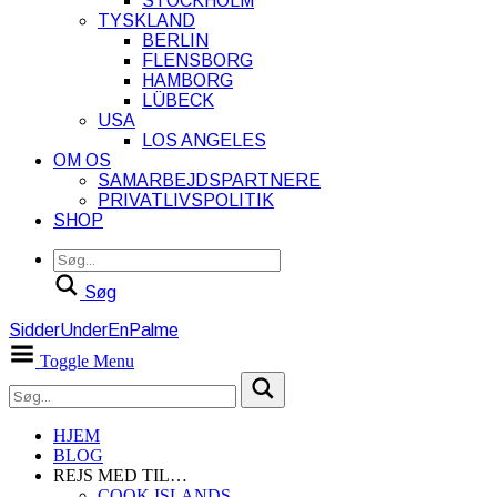
STOCKHOLM
TYSKLAND
BERLIN
FLENSBORG
HAMBORG
LÜBECK
USA
LOS ANGELES
OM OS
SAMARBEJDSPARTNERE
PRIVATLIVSPOLITIK
SHOP
Søg
SidderUnderEnPalme
Toggle Menu
HJEM
BLOG
REJS MED TIL…
COOK ISLANDS