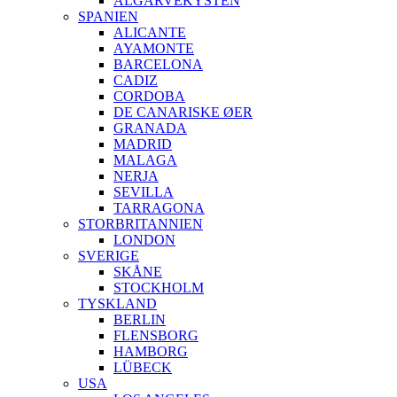
ALGARVEKYSTEN
SPANIEN
ALICANTE
AYAMONTE
BARCELONA
CADIZ
CORDOBA
DE CANARISKE ØER
GRANADA
MADRID
MALAGA
NERJA
SEVILLA
TARRAGONA
STORBRITANNIEN
LONDON
SVERIGE
SKÅNE
STOCKHOLM
TYSKLAND
BERLIN
FLENSBORG
HAMBORG
LÜBECK
USA