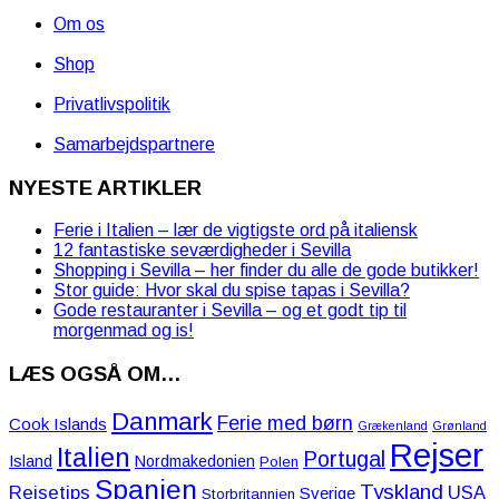
Om os
Shop
Privatlivspolitik
Samarbejdspartnere
NYESTE ARTIKLER
Ferie i Italien – lær de vigtigste ord på italiensk
12 fantastiske seværdigheder i Sevilla
Shopping i Sevilla – her finder du alle de gode butikker!
Stor guide: Hvor skal du spise tapas i Sevilla?
Gode restauranter i Sevilla – og et godt tip til
morgenmad og is!
LÆS OGSÅ OM…
Danmark
Ferie med børn
Cook Islands
Grækenland
Grønland
Rejser
Italien
Portugal
Island
Nordmakedonien
Polen
Spanien
Tyskland
Rejsetips
USA
Sverige
Storbritannien