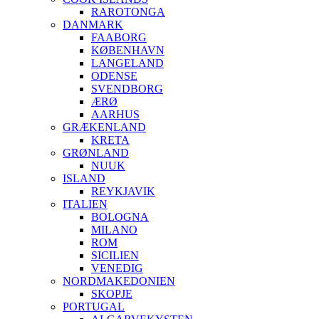
RAROTONGA
DANMARK
FAABORG
KØBENHAVN
LANGELAND
ODENSE
SVENDBORG
ÆRØ
AARHUS
GRÆKENLAND
KRETA
GRØNLAND
NUUK
ISLAND
REYKJAVIK
ITALIEN
BOLOGNA
MILANO
ROM
SICILIEN
VENEDIG
NORDMAKEDONIEN
SKOPJE
PORTUGAL