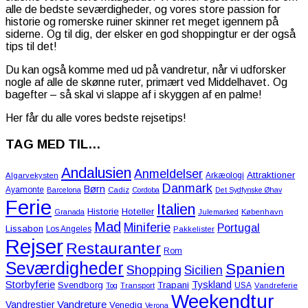
alle de bedste seværdigheder, og vores store passion for
historie og romerske ruiner skinner ret meget igennem på
siderne. Og til dig, der elsker en god shoppingtur er der også
tips til det!
Du kan også komme med ud på vandretur, når vi udforsker
nogle af alle de skønne ruter, primært ved Middelhavet. Og
bagefter – så skal vi slappe af i skyggen af en palme!
Her får du alle vores bedste rejsetips!
TAG MED TIL…
Andalusien
Anmeldelser
Attraktioner
Arkæologi
Algarvekysten
Danmark
Børn
Ayamonte
Barcelona
Cadiz
Cordoba
Det Sydfynske Øhav
Ferie
Italien
Historie
Hoteller
Granada
Julemarked
København
Mad
Miniferie
Portugal
Lissabon
Los Angeles
Pakkelister
Rejser
Restauranter
Rom
Seværdigheder
Spanien
Shopping
Sicilien
Storbyferie
Tyskland
Svendborg
Trapani
USA
Tog
Transport
Vandreferie
Weekendtur
Vandreture
Vandrestier
Venedig
Verona