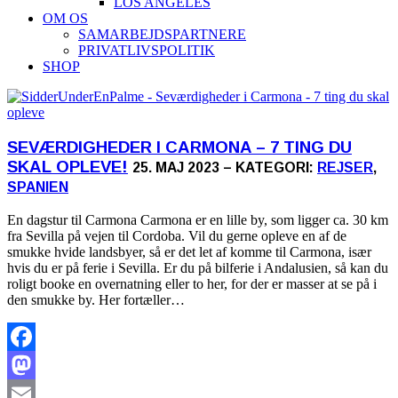
LOS ANGELES
OM OS
SAMARBEJDSPARTNERE
PRIVATLIVSPOLITIK
SHOP
SEVÆRDIGHEDER I CARMONA – 7 TING DU
SKAL OPLEVE!
25. MAJ 2023 – KATEGORI:
REJSER
,
SPANIEN
En dagstur til Carmona Carmona er en lille by, som ligger ca. 30 km
fra Sevilla på vejen til Cordoba. Vil du gerne opleve en af de
smukke hvide landsbyer, så er det let af komme til Carmona, især
hvis du er på ferie i Sevilla. Er du på bilferie i Andalusien, så kan du
roligt booke en overnatning eller to her, for der er masser at se på i
den smukke by. Her fortæller…
Facebook
Mastodon