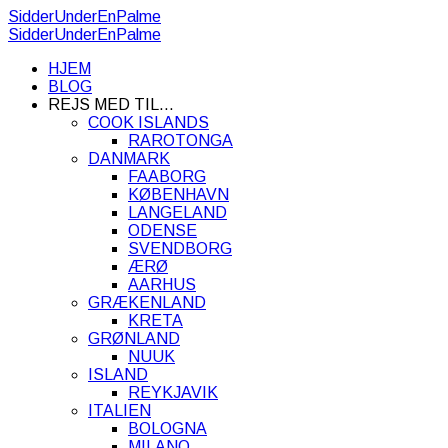
SidderUnderEnPalme
SidderUnderEnPalme
HJEM
BLOG
REJS MED TIL…
COOK ISLANDS
RAROTONGA
DANMARK
FAABORG
KØBENHAVN
LANGELAND
ODENSE
SVENDBORG
ÆRØ
AARHUS
GRÆKENLAND
KRETA
GRØNLAND
NUUK
ISLAND
REYKJAVIK
ITALIEN
BOLOGNA
MILANO