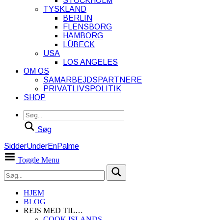
STOCKHOLM
TYSKLAND
BERLIN
FLENSBORG
HAMBORG
LÜBECK
USA
LOS ANGELES
OM OS
SAMARBEJDSPARTNERE
PRIVATLIVSPOLITIK
SHOP
Søg
SidderUnderEnPalme
Toggle Menu
HJEM
BLOG
REJS MED TIL…
COOK ISLANDS