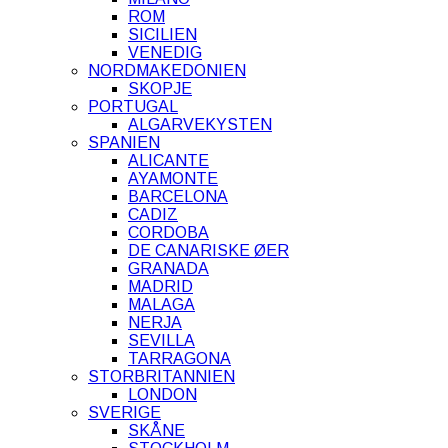
ROM
SICILIEN
VENEDIG
NORDMAKEDONIEN
SKOPJE
PORTUGAL
ALGARVEKYSTEN
SPANIEN
ALICANTE
AYAMONTE
BARCELONA
CADIZ
CORDOBA
DE CANARISKE ØER
GRANADA
MADRID
MALAGA
NERJA
SEVILLA
TARRAGONA
STORBRITANNIEN
LONDON
SVERIGE
SKÅNE