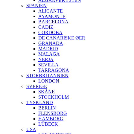
ALGARVEKYSTEN
SPANIEN
ALICANTE
AYAMONTE
BARCELONA
CADIZ
CORDOBA
DE CANARISKE ØER
GRANADA
MADRID
MALAGA
NERJA
SEVILLA
TARRAGONA
STORBRITANNIEN
LONDON
SVERIGE
SKÅNE
STOCKHOLM
TYSKLAND
BERLIN
FLENSBORG
HAMBORG
LÜBECK
USA