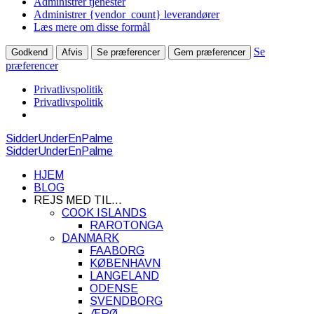
Administrer tjenester
Administrer {vendor_count} leverandører
Læs mere om disse formål
Se
Godkend
Afvis
Se præferencer
Gem præferencer
præferencer
Privatlivspolitik
Privatlivspolitik
SidderUnderEnPalme
SidderUnderEnPalme
HJEM
BLOG
REJS MED TIL…
COOK ISLANDS
RAROTONGA
DANMARK
FAABORG
KØBENHAVN
LANGELAND
ODENSE
SVENDBORG
ÆRØ