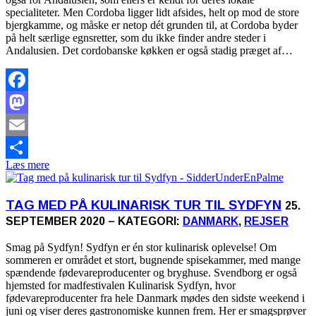
specialiteter. Men Cordoba ligger lidt afsides, helt op mod de store
bjergkamme, og måske er netop dét grunden til, at Cordoba byder
på helt særlige egnsretter, som du ikke finder andre steder i
Andalusien. Det cordobanske køkken er også stadig præget af…
Facebook
Mastodon
Email
Læs mere
Share
TAG MED PÅ KULINARISK TUR TIL SYDFYN
25.
SEPTEMBER 2020 – KATEGORI:
DANMARK
,
REJSER
Smag på Sydfyn! Sydfyn er én stor kulinarisk oplevelse! Om
sommeren er området et stort, bugnende spisekammer, med mange
spændende fødevareproducenter og bryghuse. Svendborg er også
hjemsted for madfestivalen Kulinarisk Sydfyn, hvor
fødevareproducenter fra hele Danmark mødes den sidste weekend i
juni og viser deres gastronomiske kunnen frem. Her er smagsprøver