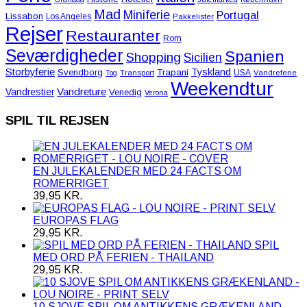
Mad
Miniferie
Portugal
Lissabon
Los Angeles
Pakkelister
Rejser
Restauranter
Rom
Seværdigheder
Spanien
Shopping
Sicilien
Storbyferie
Tyskland
Svendborg
Trapani
USA
Tog
Transport
Vandreferie
Weekendtur
Vandreture
Vandrestier
Venedig
Verona
SPIL TIL REJSEN
EN JULEKALENDER MED 24 FACTS OM
ROMERRIGET
39,95
KR.
EUROPAS FLAG
29,95
KR.
SPIL
MED ORD PÅ FERIEN - THAILAND
29,95
KR.
10 SJOVE SPIL OM ANTIKKENS GRÆKENLAND