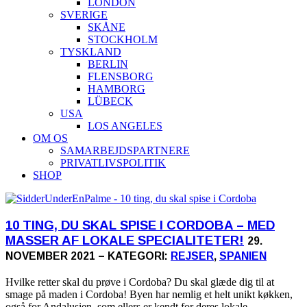
LONDON
SVERIGE
SKÅNE
STOCKHOLM
TYSKLAND
BERLIN
FLENSBORG
HAMBORG
LÜBECK
USA
LOS ANGELES
OM OS
SAMARBEJDSPARTNERE
PRIVATLIVSPOLITIK
SHOP
10 TING, DU SKAL SPISE I CORDOBA – MED
MASSER AF LOKALE SPECIALITETER!
29.
NOVEMBER 2021 – KATEGORI:
REJSER
,
SPANIEN
Hvilke retter skal du prøve i Cordoba? Du skal glæde dig til at
smage på maden i Cordoba! Byen har nemlig et helt unikt køkken,
også for Andalusien, som ellers er kendt for deres lokale