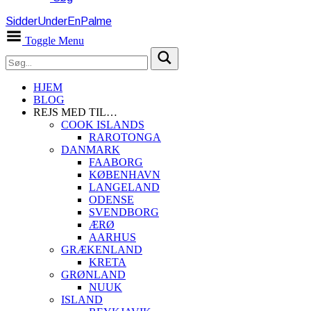
SidderUnderEnPalme
Toggle Menu
HJEM
BLOG
REJS MED TIL…
COOK ISLANDS
RAROTONGA
DANMARK
FAABORG
KØBENHAVN
LANGELAND
ODENSE
SVENDBORG
ÆRØ
AARHUS
GRÆKENLAND
KRETA
GRØNLAND
NUUK
ISLAND