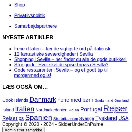
Shop
Privatlivspolitik
Samarbejdspartnere
NYESTE ARTIKLER
Ferie i Italien – lær de vigtigste ord på italiensk
12 fantastiske seværdigheder i Sevilla
Shopping i Sevilla – her finder du alle de gode butikker!
Stor guide: Hvor skal du spise tapas i Sevilla?
Gode restauranter i Sevilla – og et godt tip til
morgenmad og is!
LÆS OGSÅ OM…
Danmark
Ferie med børn
Cook Islands
Grækenland
Grønland
Rejser
Italien
Portugal
Island
Nordmakedonien
Polen
Spanien
Tyskland
Rejsetips
USA
Sverige
Storbritannien
Copyright © 2020 - 2024 - SidderUnderEnPalme
Administrer samtykke