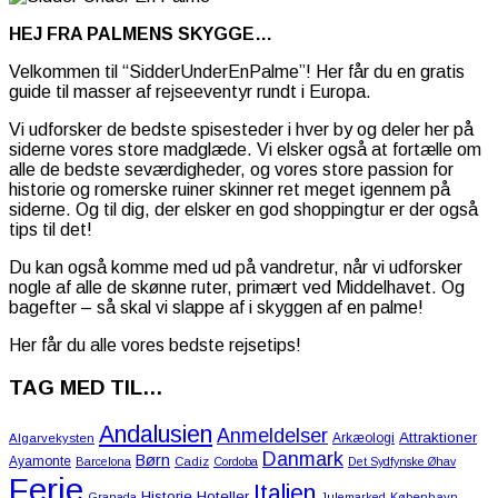
HEJ FRA PALMENS SKYGGE…
Velkommen til “SidderUnderEnPalme”! Her får du en gratis
guide til masser af rejseeventyr rundt i Europa.
Vi udforsker de bedste spisesteder i hver by og deler her på
siderne vores store madglæde. Vi elsker også at fortælle om
alle de bedste seværdigheder, og vores store passion for
historie og romerske ruiner skinner ret meget igennem på
siderne. Og til dig, der elsker en god shoppingtur er der også
tips til det!
Du kan også komme med ud på vandretur, når vi udforsker
nogle af alle de skønne ruter, primært ved Middelhavet. Og
bagefter – så skal vi slappe af i skyggen af en palme!
Her får du alle vores bedste rejsetips!
TAG MED TIL…
Andalusien
Anmeldelser
Attraktioner
Arkæologi
Algarvekysten
Danmark
Børn
Ayamonte
Barcelona
Cadiz
Cordoba
Det Sydfynske Øhav
Ferie
Italien
Historie
Hoteller
Granada
Julemarked
København