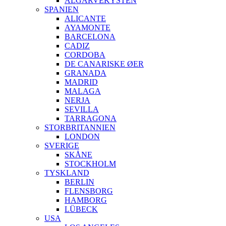
ALGARVEKYSTEN
SPANIEN
ALICANTE
AYAMONTE
BARCELONA
CADIZ
CORDOBA
DE CANARISKE ØER
GRANADA
MADRID
MALAGA
NERJA
SEVILLA
TARRAGONA
STORBRITANNIEN
LONDON
SVERIGE
SKÅNE
STOCKHOLM
TYSKLAND
BERLIN
FLENSBORG
HAMBORG
LÜBECK
USA