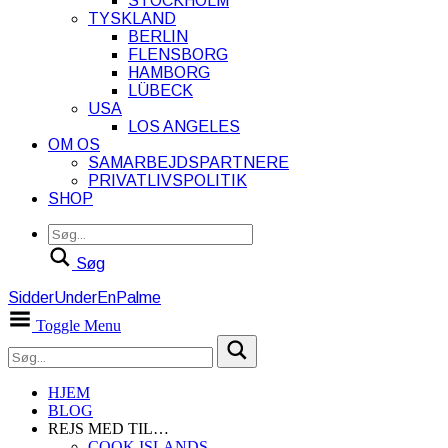
STOCKHOLM
TYSKLAND
BERLIN
FLENSBORG
HAMBORG
LÜBECK
USA
LOS ANGELES
OM OS
SAMARBEJDSPARTNERE
PRIVATLIVSPOLITIK
SHOP
Søg
SidderUnderEnPalme
Toggle Menu
HJEM
BLOG
REJS MED TIL…
COOK ISLANDS