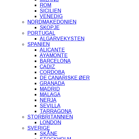
ROM
SICILIEN
VENEDIG
NORDMAKEDONIEN
SKOPJE
PORTUGAL
ALGARVEKYSTEN
SPANIEN
ALICANTE
AYAMONTE
BARCELONA
CADIZ
CORDOBA
DE CANARISKE ØER
GRANADA
MADRID
MALAGA
NERJA
SEVILLA
TARRAGONA
STORBRITANNIEN
LONDON
SVERIGE
SKÅNE