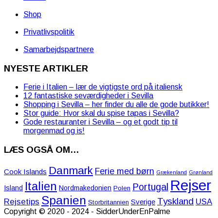
Shop
Privatlivspolitik
Samarbejdspartnere
NYESTE ARTIKLER
Ferie i Italien – lær de vigtigste ord på italiensk
12 fantastiske seværdigheder i Sevilla
Shopping i Sevilla – her finder du alle de gode butikker!
Stor guide: Hvor skal du spise tapas i Sevilla?
Gode restauranter i Sevilla – og et godt tip til
morgenmad og is!
LÆS OGSÅ OM…
Danmark
Ferie med børn
Cook Islands
Grækenland
Grønland
Rejser
Italien
Portugal
Island
Nordmakedonien
Polen
Spanien
Tyskland
Rejsetips
USA
Sverige
Storbritannien
Copyright © 2020 - 2024 - SidderUnderEnPalme