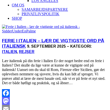
LOS ANGELES
OM OS
SAMARBEJDSPARTNERE
PRIVATLIVSPOLITIK
SHOP
FERIE I ITALIEN – LÆR DE VIGTIGSTE ORD PÅ
ITALIENSK
9. SEPTEMBER 2025 – KATEGORI:
ITALIEN
,
REJSER
Lær italiensk på din ferie i Italien Er der noget bedre end en ferie i
Italien? Det skulle da lige være at kunne de vigtigste ord på
italiensk! Uanset om du skal til Rom, Firenze eller Sicilien, gør det
oplevelsen nemmere og sjovere, hvis du kan lidt af sproget. Vi
prøver altid at lære de mest basale ord, når vi er på ferie et nyt sted.
Det er både høfligt og praktisk, og så åbner…
Facebook
Mastodon