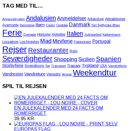
TAG MED TIL…
Andalusien
Anmeldelser
Attraktioner
Arkæologi
Algarvekysten
Danmark
Børn
Ayamonte
Barcelona
Cadiz
Cordoba
Det Sydfynske Øhav
Ferie
Italien
Historie
Hoteller
Granada
Julemarked
København
Mad
Miniferie
Portugal
Lissabon
Los Angeles
Pakkelister
Rejser
Restauranter
Rom
Seværdigheder
Spanien
Shopping
Sicilien
Storbyferie
Tyskland
Svendborg
Trapani
USA
Tog
Transport
Vandreferie
Weekendtur
Vandreture
Vandrestier
Venedig
Verona
SPIL TIL REJSEN
EN JULEKALENDER MED 24 FACTS OM
ROMERRIGET
39,95
KR.
EUROPAS FLAG