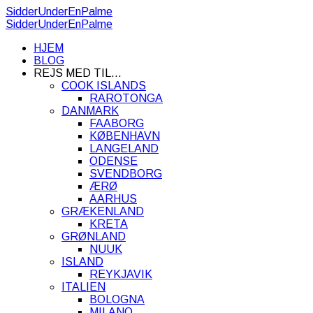
SidderUnderEnPalme
SidderUnderEnPalme
HJEM
BLOG
REJS MED TIL…
COOK ISLANDS
RAROTONGA
DANMARK
FAABORG
KØBENHAVN
LANGELAND
ODENSE
SVENDBORG
ÆRØ
AARHUS
GRÆKENLAND
KRETA
GRØNLAND
NUUK
ISLAND
REYKJAVIK
ITALIEN
BOLOGNA
MILANO