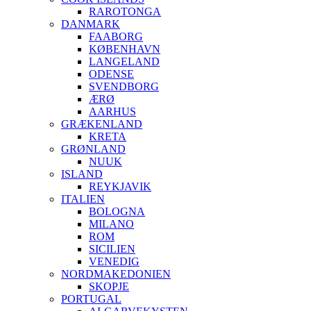
RAROTONGA
DANMARK
FAABORG
KØBENHAVN
LANGELAND
ODENSE
SVENDBORG
ÆRØ
AARHUS
GRÆKENLAND
KRETA
GRØNLAND
NUUK
ISLAND
REYKJAVIK
ITALIEN
BOLOGNA
MILANO
ROM
SICILIEN
VENEDIG
NORDMAKEDONIEN
SKOPJE
PORTUGAL