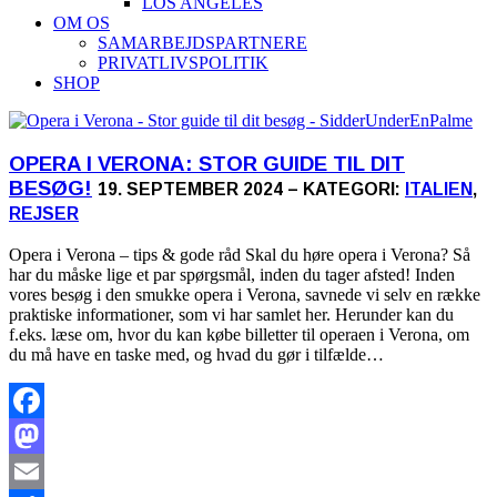
LOS ANGELES
OM OS
SAMARBEJDSPARTNERE
PRIVATLIVSPOLITIK
SHOP
OPERA I VERONA: STOR GUIDE TIL DIT
BESØG!
19. SEPTEMBER 2024 – KATEGORI:
ITALIEN
,
REJSER
Opera i Verona – tips & gode råd Skal du høre opera i Verona? Så
har du måske lige et par spørgsmål, inden du tager afsted! Inden
vores besøg i den smukke opera i Verona, savnede vi selv en række
praktiske informationer, som vi har samlet her. Herunder kan du
f.eks. læse om, hvor du kan købe billetter til operaen i Verona, om
du må have en taske med, og hvad du gør i tilfælde…
Facebook
Mastodon