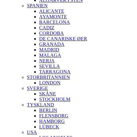
ALGARVEKYSTEN
SPANIEN
ALICANTE
AYAMONTE
BARCELONA
CADIZ
CORDOBA
DE CANARISKE ØER
GRANADA
MADRID
MALAGA
NERJA
SEVILLA
TARRAGONA
STORBRITANNIEN
LONDON
SVERIGE
SKÅNE
STOCKHOLM
TYSKLAND
BERLIN
FLENSBORG
HAMBORG
LÜBECK
USA