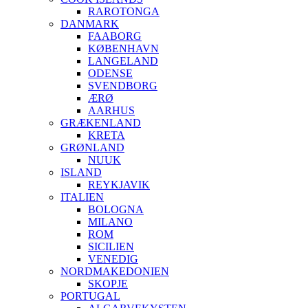
RAROTONGA
DANMARK
FAABORG
KØBENHAVN
LANGELAND
ODENSE
SVENDBORG
ÆRØ
AARHUS
GRÆKENLAND
KRETA
GRØNLAND
NUUK
ISLAND
REYKJAVIK
ITALIEN
BOLOGNA
MILANO
ROM
SICILIEN
VENEDIG
NORDMAKEDONIEN
SKOPJE
PORTUGAL