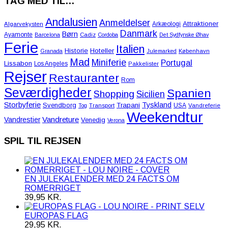
TAG MED TIL…
Andalusien
Anmeldelser
Attraktioner
Arkæologi
Algarvekysten
Danmark
Børn
Ayamonte
Barcelona
Cadiz
Cordoba
Det Sydfynske Øhav
Ferie
Italien
Historie
Hoteller
Granada
Julemarked
København
Mad
Miniferie
Portugal
Lissabon
Los Angeles
Pakkelister
Rejser
Restauranter
Rom
Seværdigheder
Spanien
Shopping
Sicilien
Storbyferie
Tyskland
Svendborg
Trapani
USA
Tog
Transport
Vandreferie
Weekendtur
Vandreture
Vandrestier
Venedig
Verona
SPIL TIL REJSEN
EN JULEKALENDER MED 24 FACTS OM
ROMERRIGET
39,95
KR.
EUROPAS FLAG
29,95
KR.