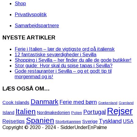
Shop
Privatlivspolitik
Samarbejdspartnere
NYESTE ARTIKLER
Ferie i Italien – lær de vigtigste ord på italiensk
12 fantastiske seværdigheder i Sevilla
Shopping i Sevilla – her finder du alle de gode butikker!
Stor guide: Hvor skal du spise tapas i Sevilla?
Gode restauranter i Sevilla – og et godt tip til
morgenmad og is!
LÆS OGSÅ OM…
Danmark
Ferie med børn
Cook Islands
Grækenland
Grønland
Rejser
Italien
Portugal
Island
Nordmakedonien
Polen
Spanien
Tyskland
Rejsetips
USA
Sverige
Storbritannien
Copyright © 2020 - 2024 - SidderUnderEnPalme