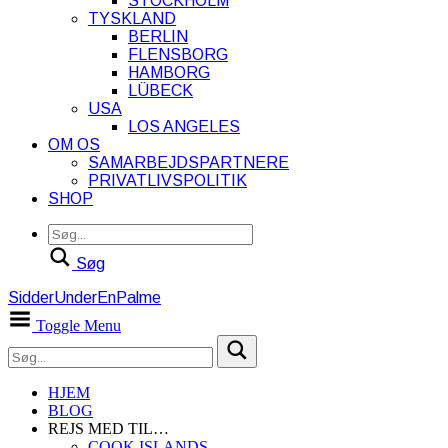
STOCKHOLM
TYSKLAND
BERLIN
FLENSBORG
HAMBORG
LÜBECK
USA
LOS ANGELES
OM OS
SAMARBEJDSPARTNERE
PRIVATLIVSPOLITIK
SHOP
Søg
SidderUnderEnPalme
Toggle Menu
HJEM
BLOG
REJS MED TIL…
COOK ISLANDS