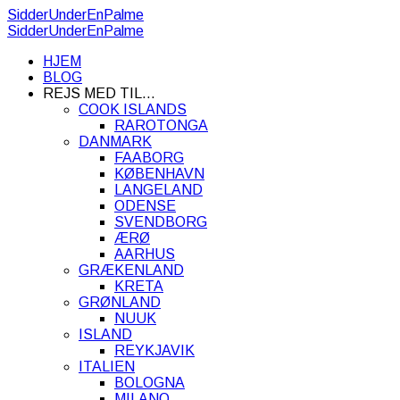
SidderUnderEnPalme
SidderUnderEnPalme
HJEM
BLOG
REJS MED TIL…
COOK ISLANDS
RAROTONGA
DANMARK
FAABORG
KØBENHAVN
LANGELAND
ODENSE
SVENDBORG
ÆRØ
AARHUS
GRÆKENLAND
KRETA
GRØNLAND
NUUK
ISLAND
REYKJAVIK
ITALIEN
BOLOGNA
MILANO