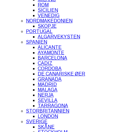
ROM
SICILIEN
VENEDIG
NORDMAKEDONIEN
SKOPJE
PORTUGAL
ALGARVEKYSTEN
SPANIEN
ALICANTE
AYAMONTE
BARCELONA
CADIZ
CORDOBA
DE CANARISKE ØER
GRANADA
MADRID
MALAGA
NERJA
SEVILLA
TARRAGONA
STORBRITANNIEN
LONDON
SVERIGE
SKÅNE