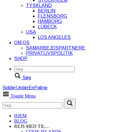
STOCKHOLM
TYSKLAND
BERLIN
FLENSBORG
HAMBORG
LÜBECK
USA
LOS ANGELES
OM OS
SAMARBEJDSPARTNERE
PRIVATLIVSPOLITIK
SHOP
Søg
SidderUnderEnPalme
Toggle Menu
HJEM
BLOG
REJS MED TIL…
COOK ISLANDS