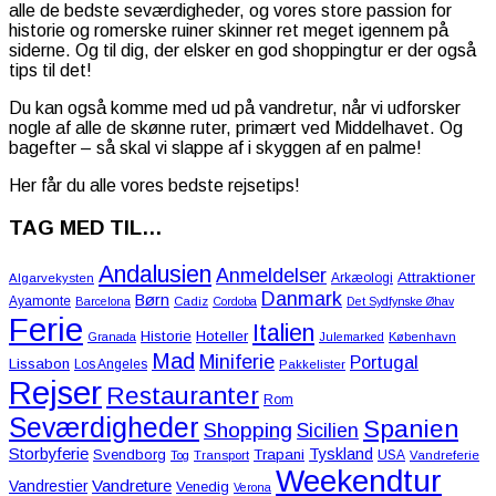
alle de bedste seværdigheder, og vores store passion for
historie og romerske ruiner skinner ret meget igennem på
siderne. Og til dig, der elsker en god shoppingtur er der også
tips til det!
Du kan også komme med ud på vandretur, når vi udforsker
nogle af alle de skønne ruter, primært ved Middelhavet. Og
bagefter – så skal vi slappe af i skyggen af en palme!
Her får du alle vores bedste rejsetips!
TAG MED TIL…
Andalusien
Anmeldelser
Attraktioner
Arkæologi
Algarvekysten
Danmark
Børn
Ayamonte
Barcelona
Cadiz
Cordoba
Det Sydfynske Øhav
Ferie
Italien
Historie
Hoteller
Granada
Julemarked
København
Mad
Miniferie
Portugal
Lissabon
Los Angeles
Pakkelister
Rejser
Restauranter
Rom
Seværdigheder
Spanien
Shopping
Sicilien
Storbyferie
Tyskland
Svendborg
Trapani
USA
Tog
Transport
Vandreferie
Weekendtur
Vandreture
Vandrestier
Venedig
Verona