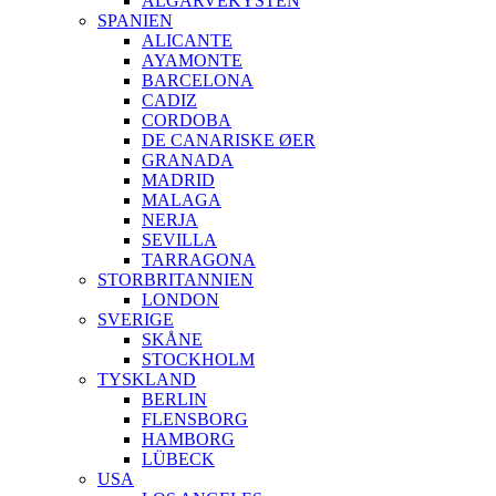
ALGARVEKYSTEN
SPANIEN
ALICANTE
AYAMONTE
BARCELONA
CADIZ
CORDOBA
DE CANARISKE ØER
GRANADA
MADRID
MALAGA
NERJA
SEVILLA
TARRAGONA
STORBRITANNIEN
LONDON
SVERIGE
SKÅNE
STOCKHOLM
TYSKLAND
BERLIN
FLENSBORG
HAMBORG
LÜBECK
USA