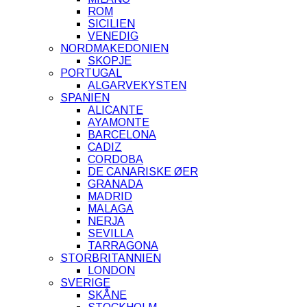
ROM
SICILIEN
VENEDIG
NORDMAKEDONIEN
SKOPJE
PORTUGAL
ALGARVEKYSTEN
SPANIEN
ALICANTE
AYAMONTE
BARCELONA
CADIZ
CORDOBA
DE CANARISKE ØER
GRANADA
MADRID
MALAGA
NERJA
SEVILLA
TARRAGONA
STORBRITANNIEN
LONDON
SVERIGE
SKÅNE