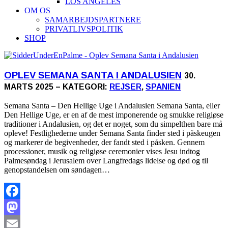
LOS ANGELES
OM OS
SAMARBEJDSPARTNERE
PRIVATLIVSPOLITIK
SHOP
OPLEV SEMANA SANTA I ANDALUSIEN
30.
MARTS 2025 – KATEGORI:
REJSER
,
SPANIEN
Semana Santa – Den Hellige Uge i Andalusien Semana Santa, eller
Den Hellige Uge, er en af de mest imponerende og smukke religiøse
traditioner i Andalusien, og det er noget, som du simpelthen bare må
opleve! Festlighederne under Semana Santa finder sted i påskeugen
og markerer de begivenheder, der fandt sted i påsken. Gennem
processioner, musik og religiøse ceremonier vises Jesu indtog
Palmesøndag i Jerusalem over Langfredags lidelse og død og til
genopstandelsen om søndagen…
Facebook
Mastodon