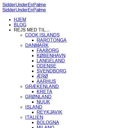
SidderUnderEnPalme
SidderUnderEnPalme
HJEM
BLOG
REJS MED TIL…
COOK ISLANDS
RAROTONGA
DANMARK
FAABORG
KØBENHAVN
LANGELAND
ODENSE
SVENDBORG
ÆRØ
AARHUS
GRÆKENLAND
KRETA
GRØNLAND
NUUK
ISLAND
REYKJAVIK
ITALIEN
BOLOGNA
MILANO