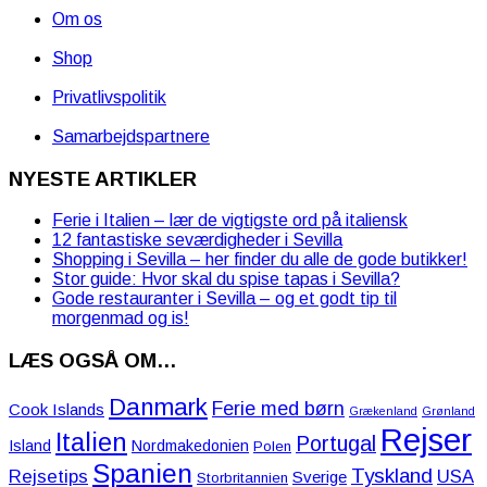
Om os
Shop
Privatlivspolitik
Samarbejdspartnere
NYESTE ARTIKLER
Ferie i Italien – lær de vigtigste ord på italiensk
12 fantastiske seværdigheder i Sevilla
Shopping i Sevilla – her finder du alle de gode butikker!
Stor guide: Hvor skal du spise tapas i Sevilla?
Gode restauranter i Sevilla – og et godt tip til
morgenmad og is!
LÆS OGSÅ OM…
Danmark
Ferie med børn
Cook Islands
Grækenland
Grønland
Rejser
Italien
Portugal
Island
Nordmakedonien
Polen
Spanien
Tyskland
Rejsetips
USA
Sverige
Storbritannien