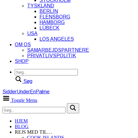
STOCKHOLM
TYSKLAND
BERLIN
FLENSBORG
HAMBORG
LÜBECK
USA
LOS ANGELES
OM OS
SAMARBEJDSPARTNERE
PRIVATLIVSPOLITIK
SHOP
Søg
SidderUnderEnPalme
Toggle Menu
HJEM
BLOG
REJS MED TIL…
COOK ISLANDS