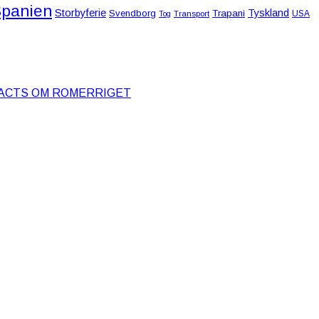
panien
Storbyferie
Tyskland
Svendborg
Trapani
USA
Tog
Transport
FACTS OM ROMERRIGET