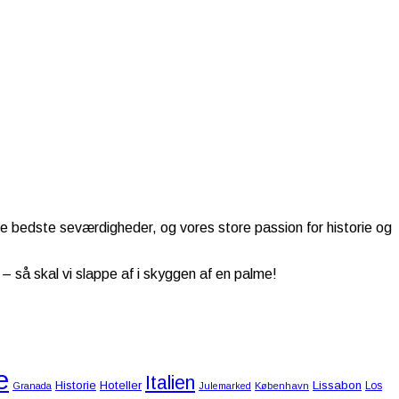
de bedste seværdigheder, og vores store passion for historie og
 så skal vi slappe af i skyggen af en palme!
e
Italien
Historie
Hoteller
Lissabon
Los
Granada
Julemarked
København