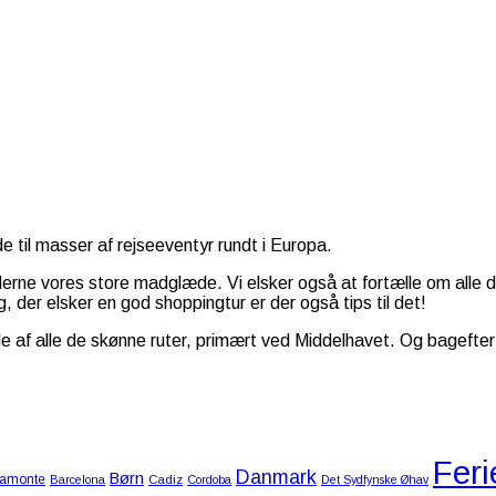
 til masser af rejseeventyr rundt i Europa.
iderne vores store madglæde. Vi elsker også at fortælle om alle 
, der elsker en god shoppingtur er der også tips til det!
af alle de skønne ruter, primært ved Middelhavet. Og bagefter –
Feri
Danmark
Børn
amonte
Barcelona
Cadiz
Cordoba
Det Sydfynske Øhav