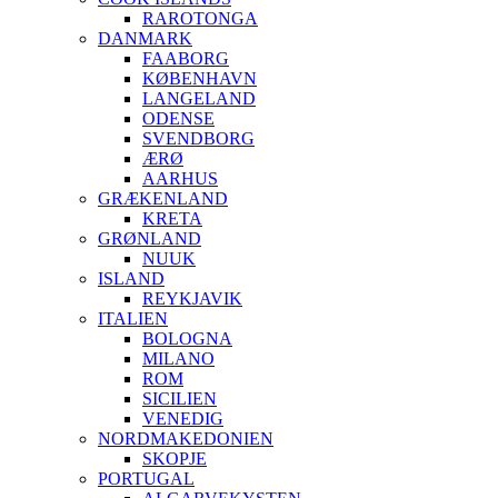
RAROTONGA
DANMARK
FAABORG
KØBENHAVN
LANGELAND
ODENSE
SVENDBORG
ÆRØ
AARHUS
GRÆKENLAND
KRETA
GRØNLAND
NUUK
ISLAND
REYKJAVIK
ITALIEN
BOLOGNA
MILANO
ROM
SICILIEN
VENEDIG
NORDMAKEDONIEN
SKOPJE
PORTUGAL