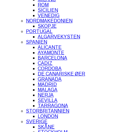
ROM
SICILIEN
VENEDIG
NORDMAKEDONIEN
SKOPJE
PORTUGAL
ALGARVEKYSTEN
SPANIEN
ALICANTE
AYAMONTE
BARCELONA
CADIZ
CORDOBA
DE CANARISKE ØER
GRANADA
MADRID
MALAGA
NERJA
SEVILLA
TARRAGONA
STORBRITANNIEN
LONDON
SVERIGE
SKÅNE