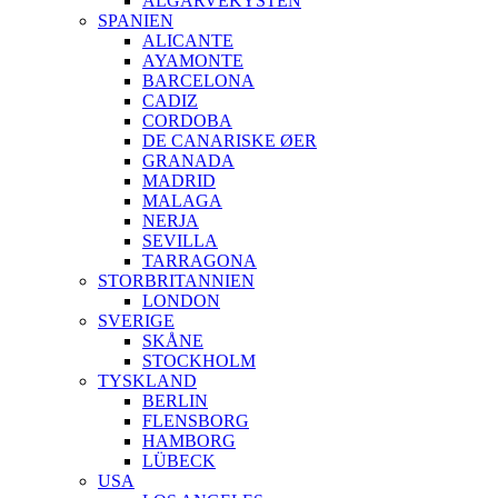
ALGARVEKYSTEN
SPANIEN
ALICANTE
AYAMONTE
BARCELONA
CADIZ
CORDOBA
DE CANARISKE ØER
GRANADA
MADRID
MALAGA
NERJA
SEVILLA
TARRAGONA
STORBRITANNIEN
LONDON
SVERIGE
SKÅNE
STOCKHOLM
TYSKLAND
BERLIN
FLENSBORG
HAMBORG
LÜBECK
USA