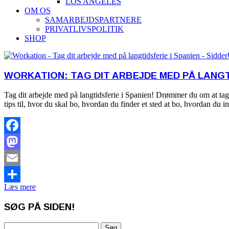
LOS ANGELES
OM OS
SAMARBEJDSPARTNERE
PRIVATLIVSPOLITIK
SHOP
WORKATION: TAG DIT ARBEJDE MED PÅ LANGTI
Tag dit arbejde med på langtidsferie i Spanien! Drømmer du om at tage
tips til, hvor du skal bo, hvordan du finder et sted at bo, hvordan du 
Facebook
Mastodon
Email
Læs mere
Share
SØG PÅ SIDEN!
Søg