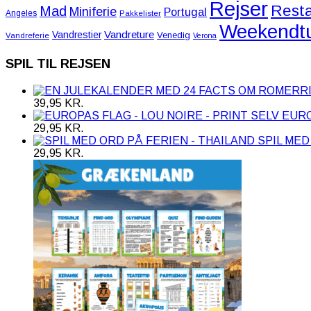
Rejser
Resta
Mad
Miniferie
Portugal
Angeles
Pakkelister
Weekendt
Vandreture
Vandrestier
Venedig
Vandreferie
Verona
SPIL TIL REJSEN
39,95
KR.
EURO
29,95
KR.
SPIL MED
29,95
KR.