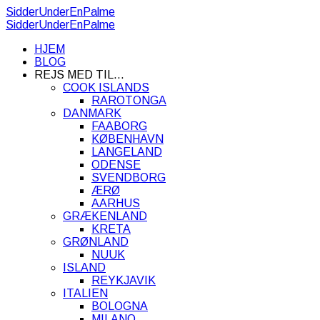
SidderUnderEnPalme
SidderUnderEnPalme
HJEM
BLOG
REJS MED TIL…
COOK ISLANDS
RAROTONGA
DANMARK
FAABORG
KØBENHAVN
LANGELAND
ODENSE
SVENDBORG
ÆRØ
AARHUS
GRÆKENLAND
KRETA
GRØNLAND
NUUK
ISLAND
REYKJAVIK
ITALIEN
BOLOGNA
MILANO