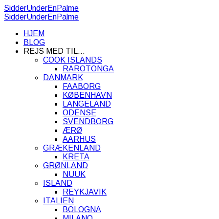
SidderUnderEnPalme
SidderUnderEnPalme
HJEM
BLOG
REJS MED TIL…
COOK ISLANDS
RAROTONGA
DANMARK
FAABORG
KØBENHAVN
LANGELAND
ODENSE
SVENDBORG
ÆRØ
AARHUS
GRÆKENLAND
KRETA
GRØNLAND
NUUK
ISLAND
REYKJAVIK
ITALIEN
BOLOGNA
MILANO