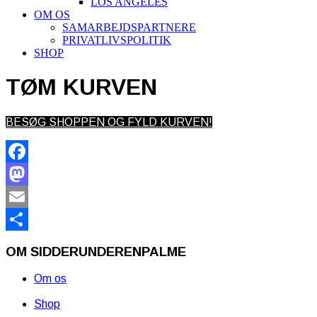
LOS ANGELES
OM OS
SAMARBEJDSPARTNERE
PRIVATLIVSPOLITIK
SHOP
TØM KURVEN
BESØG SHOPPEN OG FYLD KURVEN!
Facebook
Mastodon
Email
Share
OM SIDDERUNDERENPALME
Om os
Shop