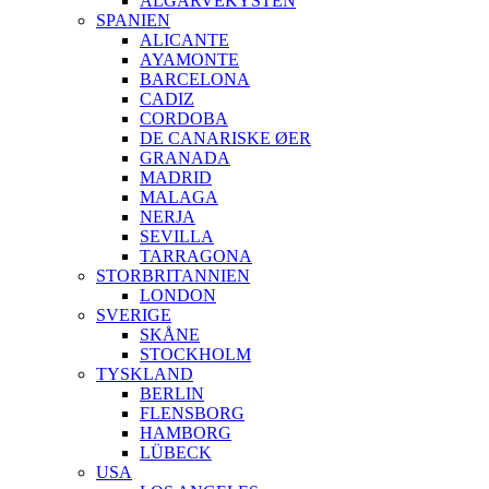
ALGARVEKYSTEN
SPANIEN
ALICANTE
AYAMONTE
BARCELONA
CADIZ
CORDOBA
DE CANARISKE ØER
GRANADA
MADRID
MALAGA
NERJA
SEVILLA
TARRAGONA
STORBRITANNIEN
LONDON
SVERIGE
SKÅNE
STOCKHOLM
TYSKLAND
BERLIN
FLENSBORG
HAMBORG
LÜBECK
USA