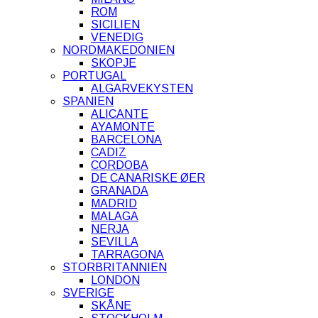
ROM
SICILIEN
VENEDIG
NORDMAKEDONIEN
SKOPJE
PORTUGAL
ALGARVEKYSTEN
SPANIEN
ALICANTE
AYAMONTE
BARCELONA
CADIZ
CORDOBA
DE CANARISKE ØER
GRANADA
MADRID
MALAGA
NERJA
SEVILLA
TARRAGONA
STORBRITANNIEN
LONDON
SVERIGE
SKÅNE