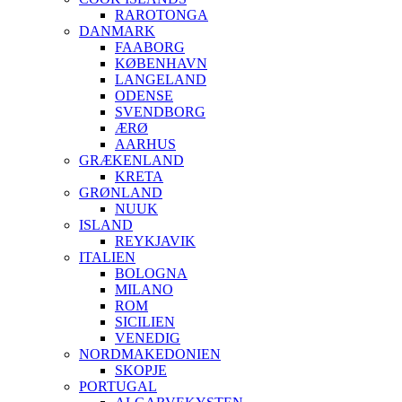
RAROTONGA
DANMARK
FAABORG
KØBENHAVN
LANGELAND
ODENSE
SVENDBORG
ÆRØ
AARHUS
GRÆKENLAND
KRETA
GRØNLAND
NUUK
ISLAND
REYKJAVIK
ITALIEN
BOLOGNA
MILANO
ROM
SICILIEN
VENEDIG
NORDMAKEDONIEN
SKOPJE
PORTUGAL