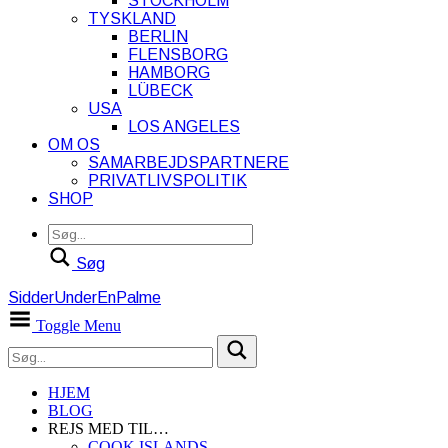
STOCKHOLM
TYSKLAND
BERLIN
FLENSBORG
HAMBORG
LÜBECK
USA
LOS ANGELES
OM OS
SAMARBEJDSPARTNERE
PRIVATLIVSPOLITIK
SHOP
Søg
SidderUnderEnPalme
Toggle Menu
HJEM
BLOG
REJS MED TIL…
COOK ISLANDS